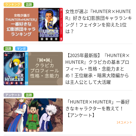
ランキング
話題
女性が選ぶ『HUNTER×HUNTE
R』好きな幻影旅団キャラランキ
ング！フェイタンを抑えた1位
は？
話題
マンガ
【2025年最新版】『HUNTER×
HUNTER』クラピカの基本プロ
フィール・性格・念能力まと
め！王位継承・暗黒大陸編から
は主人公として大活躍
アンケート
話題
「HUNTER×HUNTER」一番好
きなキャラクターを教えて！
【アンケート】
14コメント