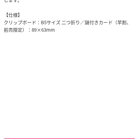
【仕様】
クリップボード：B5サイズ 二つ折り／謎付きカード（早割、
前売限定）：89×63mm