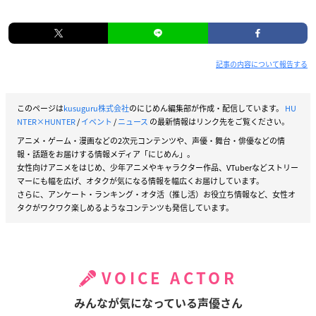
記事の内容について報告する
このページは
kusuguru株式会社
のにじめん編集部が作成・配信しています。
HU
NTER×HUNTER
/
イベント
/
ニュース
の最新情報はリンク先をご覧ください。
アニメ・ゲーム・漫画などの2次元コンテンツや、声優・舞台・俳優などの情
報・話題をお届けする情報メディア「にじめん」。
女性向けアニメをはじめ、少年アニメやキャラクター作品、VTuberなどストリー
マーにも幅を広げ、オタクが気になる情報を幅広くお届けしています。
さらに、アンケート・ランキング・オタ活（推し活）お役立ち情報など、女性オ
タクがワクワク楽しめるようなコンテンツも発信しています。
VOICE ACTOR
みんなが気になっている声優さん