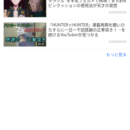
タラクル”を羊毛フェルトで再現！まち針&
ピンクッションの使用法が天才の発想
2020年5月20日
『HUNTER×HUNTER』連載再開を願いひ
たすらに一日一千回感謝の正拳突き！…を
続けるYouTuberが見つかる
2020年5月19日
もっと見る