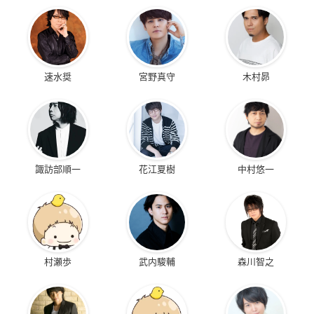
速水奨
宮野真守
木村昴
諏訪部順一
花江夏樹
中村悠一
村瀬歩
武内駿輔
森川智之