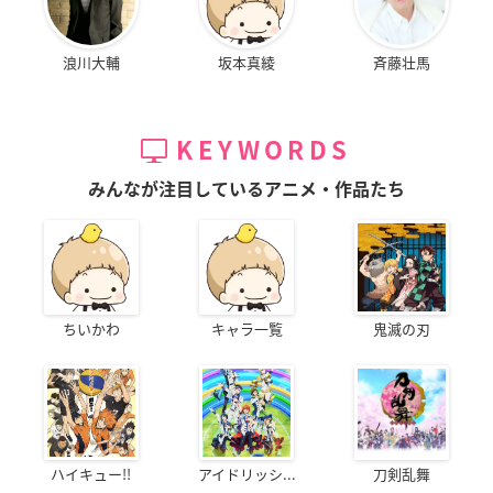
浪川大輔
坂本真綾
斉藤壮馬
KEYWORDS
みんなが注目しているアニメ・作品たち
ちいかわ
キャラ一覧
鬼滅の刃
ハイキュー!!
アイドリッシ...
刀剣乱舞