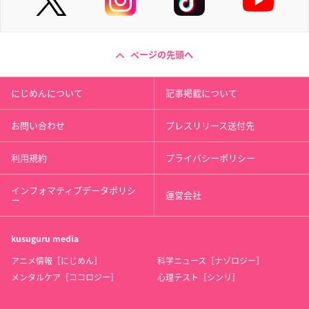
ページの先頭へ
にじめんについて
記事掲載について
お問い合わせ
プレスリリース送付先
利用規約
プライバシーポリシー
インフォマティブデータポリシ
運営会社
ー
kusuguru
media
アニメ情報［にじめん］
科学ニュース［ナゾロジー］
メンタルケア［ココロジー］
心理テスト［シンリ］