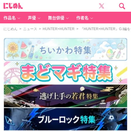
に
じ
め
ん
作品名
声優
舞台俳優
作者名
にじめん
>
ニュース
>
HUNTER×HUNTER
> 『HUNTER×HUNTER』G