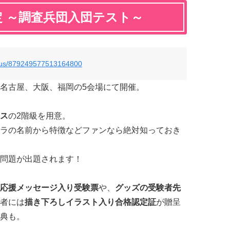
定 ～調査兵団入団テスト～
tatus/879249577513164800
名古屋、大阪、福岡の5会場にて開催。
ス
の2階級を用意。
ラの名前から特徴などファンなら絶対知っておき
問題が出題されます！
応援メッセージ入り受験票
や、
グッズの受験者先
者には
描き下ろしイラスト入り合格認定証
が贈呈
典も。