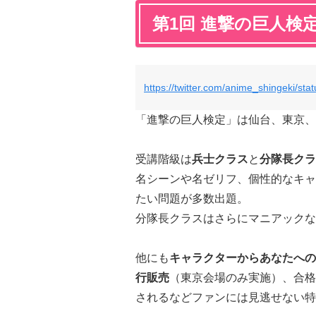
第1回 進撃の巨人検
https://twitter.com/anime_shingeki/s
「進撃の巨人検定」は仙台、東京、
受講階級は
兵士クラス
と
分隊長クラ
名シーンや名ゼリフ、個性的なキャ
たい問題が多数出題。
分隊長クラスはさらにマニアックな
他にも
キャラクターからあなたへの
行販売
（東京会場のみ実施）、合格
されるなどファンには見逃せない特