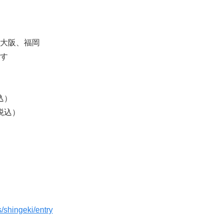
大阪、福岡
す
込）
税込）
/shingeki/entry