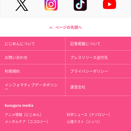
ページの先頭へ
にじめんについて
記事掲載について
お問い合わせ
プレスリリース送付先
利用規約
プライバシーポリシー
インフォマティブデータポリシ
運営会社
ー
kusuguru
media
アニメ情報［にじめん］
科学ニュース［ナゾロジー］
メンタルケア［ココロジー］
心理テスト［シンリ］