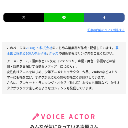
記事の内容について報告する
このページは
kusuguru株式会社
のにじめん編集部が作成・配信しています。
夢
王国と眠れる100人の王子様
/
グッズ
の最新情報はリンク先をご覧ください。
アニメ・ゲーム・漫画などの2次元コンテンツや、声優・舞台・俳優などの情
報・話題をお届けする情報メディア「にじめん」。
女性向けアニメをはじめ、少年アニメやキャラクター作品、VTuberなどストリー
マーにも幅を広げ、オタクが気になる情報を幅広くお届けしています。
さらに、アンケート・ランキング・オタ活（推し活）お役立ち情報など、女性オ
タクがワクワク楽しめるようなコンテンツも発信しています。
VOICE ACTOR
みんなが気になっている声優さん