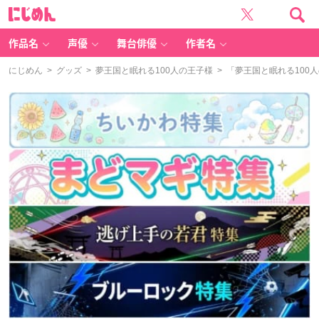
に
じ
め
ん
作品名
声優
舞台俳優
作者名
にじめん
>
グッズ
>
夢王国と眠れる100人の王子様
> 「夢王国と眠れる10