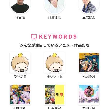
稲田徹
斉藤壮馬
三宅健太
KEYWORDS
みんなが注目しているアニメ・作品たち
ちいかわ
キャラ一覧
鬼滅の刃
HUNTER...
暗殺教室
刀剣乱舞