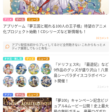
アニメ
ゲーム
ニュース
アプリゲーム『夢王国と眠れる100人の王子様』​待望のアニメ
化プロジェクト始動！CDシリーズなど新情報も！
16コメント
アプリ配信当初からプレイしてるけど全然飽きない これからもっとメ
ディア展開してもっと有名…
オタ活・推し活
グッズ
ニュース
『ドリフェスR』『最遊記』など
9作品のグッズが盛り沢山！八景
島シーパラダイスコラボイベン
ト開催！
2コメント
アプリ
ゲーム
ニュース
「夢100」キャンペーン記念ビジ
ュアル&ムービー公開！史上最大
級の無料ガチャ、豪華ログボな