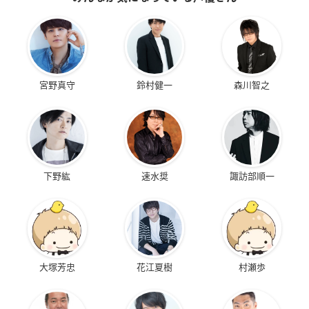
宮野真守
鈴村健一
森川智之
下野紘
速水奨
諏訪部順一
大塚芳忠
花江夏樹
村瀬歩