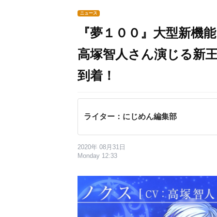
ニュース
『夢１００』大型新機能
高塚智人さん演じる新
到着！
ライター：にじめん編集部
2020年 08月31日
Monday 12:33