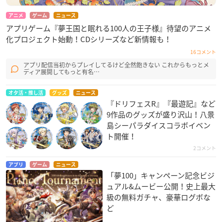
アニメ
ゲーム
ニュース
アプリゲーム『夢王国と眠れる100人の王子様』​待望のアニメ
化プロジェクト始動！CDシリーズなど新情報も！
16コメント
アプリ配信当初からプレイしてるけど全然飽きない これからもっとメ
ディア展開してもっと有名…
オタ活・推し活
グッズ
ニュース
『ドリフェスR』『最遊記』など
9作品のグッズが盛り沢山！八景
島シーパラダイスコラボイベン
ト開催！
2コメント
アプリ
ゲーム
ニュース
「夢100」キャンペーン記念ビジ
ュアル&ムービー公開！史上最大
級の無料ガチャ、豪華ログボな
ど