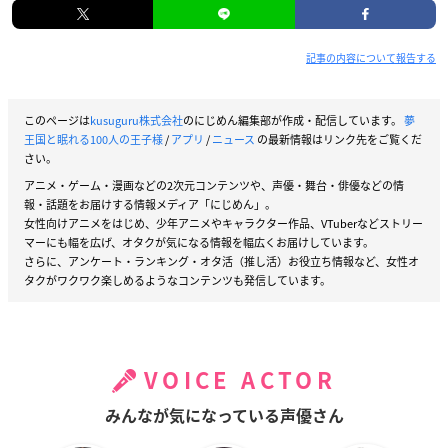
記事の内容について報告する
このページは
kusuguru株式会社
のにじめん編集部が作成・配信しています。
夢
王国と眠れる100人の王子様
/
アプリ
/
ニュース
の最新情報はリンク先をご覧くだ
さい。
アニメ・ゲーム・漫画などの2次元コンテンツや、声優・舞台・俳優などの情
報・話題をお届けする情報メディア「にじめん」。
女性向けアニメをはじめ、少年アニメやキャラクター作品、VTuberなどストリー
マーにも幅を広げ、オタクが気になる情報を幅広くお届けしています。
さらに、アンケート・ランキング・オタ活（推し活）お役立ち情報など、女性オ
タクがワクワク楽しめるようなコンテンツも発信しています。
VOICE ACTOR
みんなが気になっている声優さん