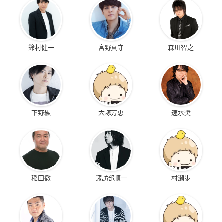
鈴村健一
宮野真守
森川智之
下野紘
大塚芳忠
速水奨
稲田徹
諏訪部順一
村瀬歩