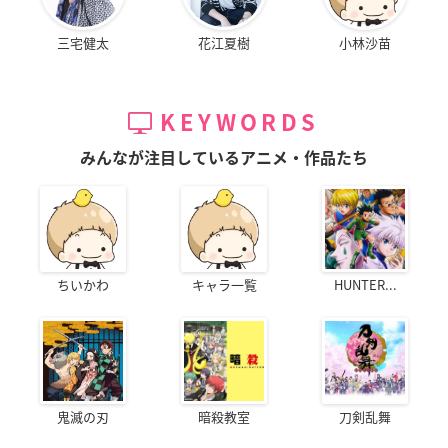
三宅健太
花江夏樹
小林沙苗
KEYWORDS
みんなが注目しているアニメ・作品たち
ちいかわ
キャラ一覧
HUNTER...
鬼滅の刃
暗殺教室
刀剣乱舞