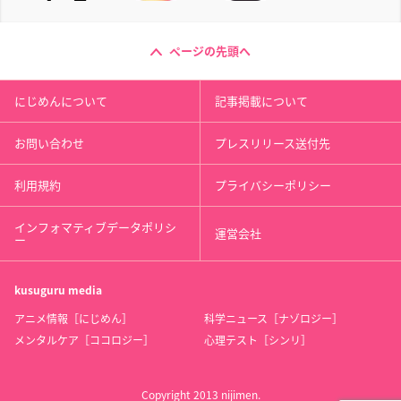
ページの先頭へ
にじめんについて
記事掲載について
お問い合わせ
プレスリリース送付先
利用規約
プライバシーポリシー
インフォマティブデータポリシ
運営会社
ー
kusuguru
media
アニメ情報［にじめん］
科学ニュース［ナゾロジー］
メンタルケア［ココロジー］
心理テスト［シンリ］
Copyright 2013 nijimen.