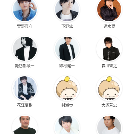
宮野真守
下野紘
速水奨
諏訪部順一
鈴村健一
森川智之
花江夏樹
村瀬歩
大塚芳忠