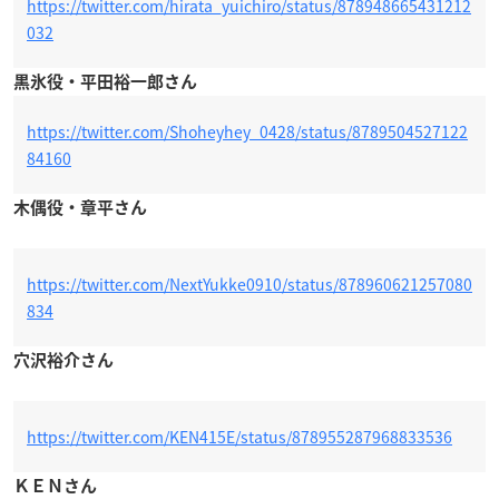
https://twitter.com/hirata_yuichiro/status/878948665431212
032
黒氷役・平田裕一郎さん
https://twitter.com/Shoheyhey_0428/status/8789504527122
84160
木偶役・章平さん
https://twitter.com/NextYukke0910/status/878960621257080
834
穴沢裕介さん
https://twitter.com/KEN415E/status/878955287968833536
ＫＥＮさん