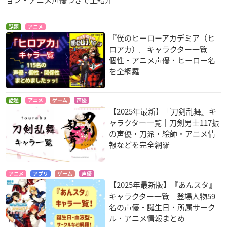
話題
アニメ
『僕のヒーローアカデミア（ヒ
ロアカ）』キャラクター一覧
個性・アニメ声優・ヒーロー名
を全網羅
話題
アニメ
ゲーム
声優
【2025年最新】『刀剣乱舞』キ
ャラクター一覧｜刀剣男士117振
の声優・刀派・絵師・アニメ情
報などを完全網羅
アニメ
アプリ
ゲーム
声優
【2025年最新版】『あんスタ』
キャラクター一覧｜登場人物59
名の声優・誕生日・所属サーク
ル・アニメ情報まとめ