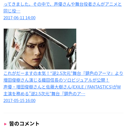
ってきました。その中で、声優さんや舞台役者さんがアニメと
同じ役…
2017-06-11 14:00
これがだーますの本気！“逆2.5次元”舞台『錆色のアーマ』より
増田俊樹さん演じる織田信長のソロビジュアルが公開！
声優・増田俊樹さんと佐藤大樹さん(EXILE / FANTASTICS)がW
主演を務める“逆2.5次元”舞台『錆色のア…
2017-05-15 16:00
皆のコメント