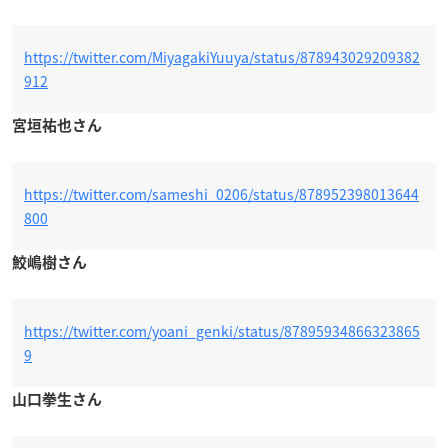
https://twitter.com/MiyagakiYuuya/status/878943029209382
912
宮垣祐也さん
https://twitter.com/sameshi_0206/status/878952398013644
800
鮫嶋樹さん
https://twitter.com/yoani_genki/status/87895934866323865
9
山口拳生さん