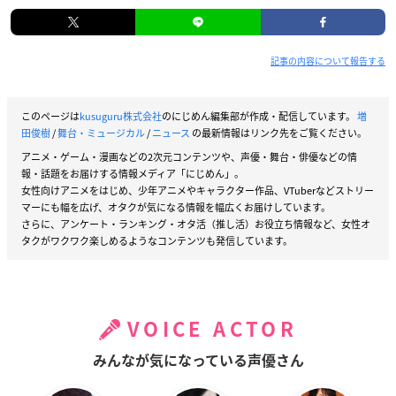
記事の内容について報告する
このページは
kusuguru株式会社
のにじめん編集部が作成・配信しています。
増
田俊樹
/
舞台・ミュージカル
/
ニュース
の最新情報はリンク先をご覧ください。
アニメ・ゲーム・漫画などの2次元コンテンツや、声優・舞台・俳優などの情
報・話題をお届けする情報メディア「にじめん」。
女性向けアニメをはじめ、少年アニメやキャラクター作品、VTuberなどストリー
マーにも幅を広げ、オタクが気になる情報を幅広くお届けしています。
さらに、アンケート・ランキング・オタ活（推し活）お役立ち情報など、女性オ
タクがワクワク楽しめるようなコンテンツも発信しています。
VOICE ACTOR
みんなが気になっている声優さん