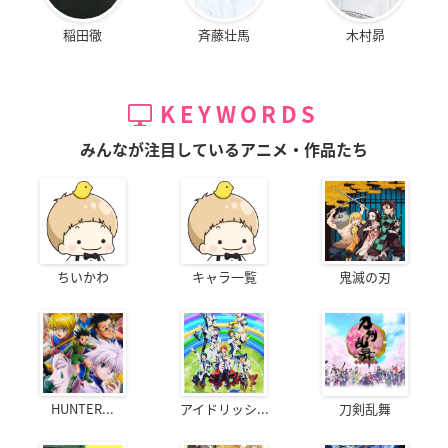
稲田徹
斉藤壮馬
木村昴
KEYWORDS
みんなが注目しているアニメ・作品たち
ちいかわ
キャラ一覧
鬼滅の刃
HUNTER...
アイドリッシ...
刀剣乱舞