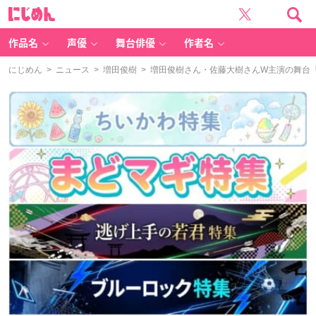
に
じ
め
ん
作品名
声優
舞台俳優
作者名
にじめん
>
ニュース
>
増田俊樹
> 増田俊樹さん・佐藤大樹さんW主演の舞台