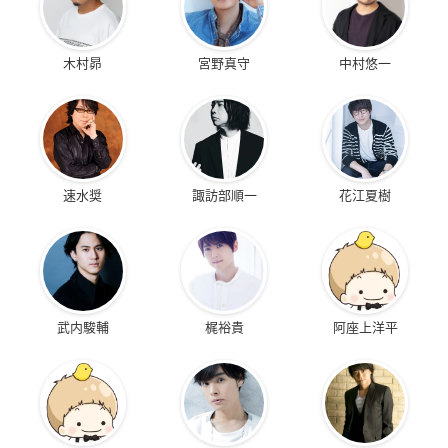
木村昴
宮野真守
中村悠一
速水奨
諏訪部順一
花江夏樹
武内駿輔
梶裕貴
阿座上洋平