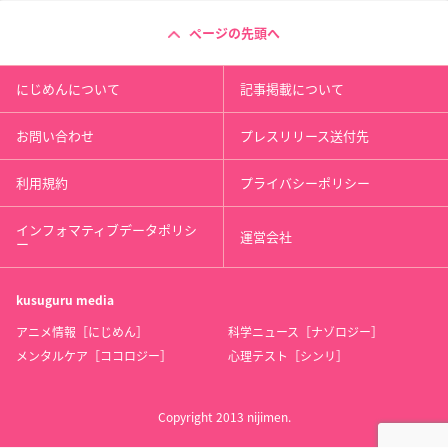
ページの先頭へ
にじめんについて
記事掲載について
お問い合わせ
プレスリリース送付先
利用規約
プライバシーポリシー
インフォマティブデータポリシ
運営会社
ー
kusuguru
media
アニメ情報［にじめん］
科学ニュース［ナゾロジー］
メンタルケア［ココロジー］
心理テスト［シンリ］
Copyright 2013 nijimen.