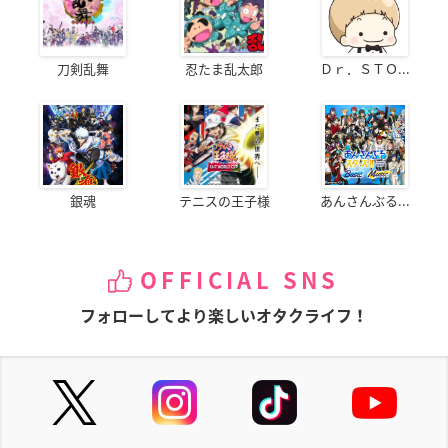
刀剣乱舞
忍たま乱太郎
Ｄｒ．ＳＴＯ...
銀魂
テニスの王子様
あんさんぶる...
OFFICIAL SNS
フォローしてより楽しいオタクライフ！