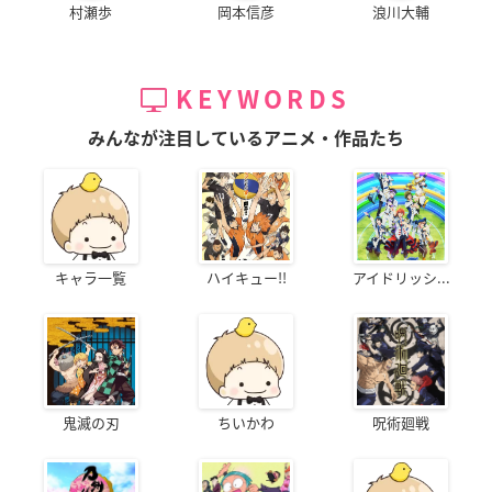
村瀬歩
岡本信彦
浪川大輔
KEYWORDS
みんなが注目しているアニメ・作品たち
キャラ一覧
ハイキュー!!
アイドリッシ...
鬼滅の刃
ちいかわ
呪術廻戦