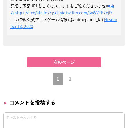
詳細は下記URLもしくはスレッドをご覧くださいませ‼️
#東
方
https://t.co/ktaJd74gxJ
pic.twitter.com/jwWVFK7ejD
— カラ鉄公式アニメゲーム情報 (@animegame_kt)
Novem
ber 13, 2020
次のページ
1
2
コメントを投稿する