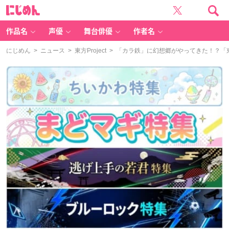
に
じ
め
ん
作品名
声優
舞台俳優
作者名
にじめん
>
ニュース
>
東方Project
> 「カラ鉄」に幻想郷がやってきた！？「東