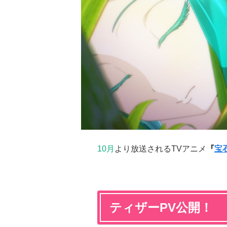
10月
より放送されるTVアニメ
『
宝
ティザーPV公開！