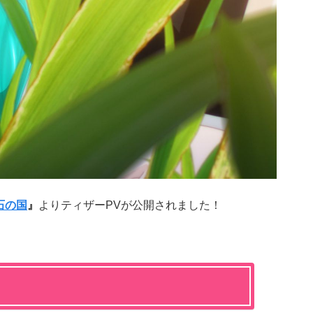
石の国
』
よりティザーPVが公開されました！