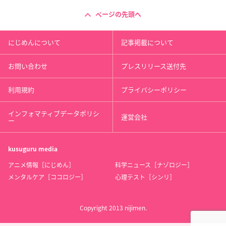
ページの先頭へ
にじめんについて
記事掲載について
お問い合わせ
プレスリリース送付先
利用規約
プライバシーポリシー
インフォマティブデータポリシ
運営会社
ー
kusuguru
media
アニメ情報［にじめん］
科学ニュース［ナゾロジー］
メンタルケア［ココロジー］
心理テスト［シンリ］
Copyright 2013 nijimen.