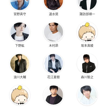
宮野真守
速水奨
諏訪部順一
下野紘
木村昴
坂本真綾
浪川大輔
花江夏樹
森川智之