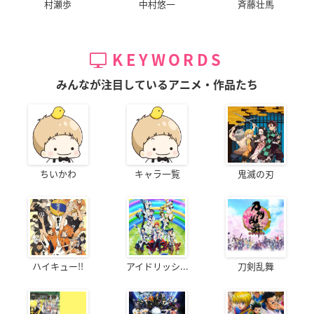
村瀬歩
中村悠一
斉藤壮馬
KEYWORDS
みんなが注目しているアニメ・作品たち
ちいかわ
キャラ一覧
鬼滅の刃
ハイキュー!!
アイドリッシ...
刀剣乱舞