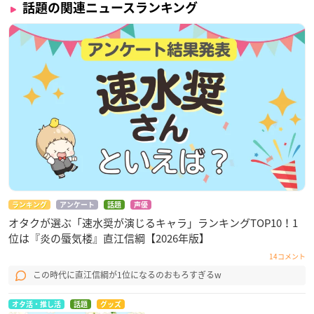
話題の関連ニュースランキング
ランキング
アンケート
話題
声優
オタクが選ぶ「速水奨が演じるキャラ」ランキングTOP10！1
位は『炎の蜃気楼』直江信綱【2026年版】
14コメント
この時代に直江信綱が1位になるのおもろすぎるw
オタ活・推し活
話題
グッズ