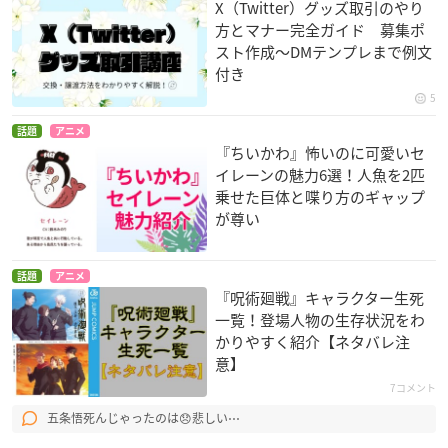
X（Twitter）グッズ取引のやり
方とマナー完全ガイド 募集ポ
スト作成〜DMテンプレまで例文
付き
5
話題
アニメ
『ちいかわ』怖いのに可愛いセ
イレーンの魅力6選！人魚を2匹
乗せた巨体と喋り方のギャップ
が尊い
話題
アニメ
『呪術廻戦』キャラクター生死
一覧！登場人物の生存状況をわ
かりやすく紹介【ネタバレ注
意】
7コメント
五条悟死んじゃったのは😞悲しい⋯