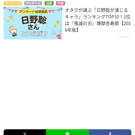
ランキング
アンケート
話題
声優
オタクが選ぶ「日野聡が演じる
キャラ」ランキングTOP10！1位
は『鬼滅の刃』煉󠄁獄杏寿郎【202
6年版】
2コメント