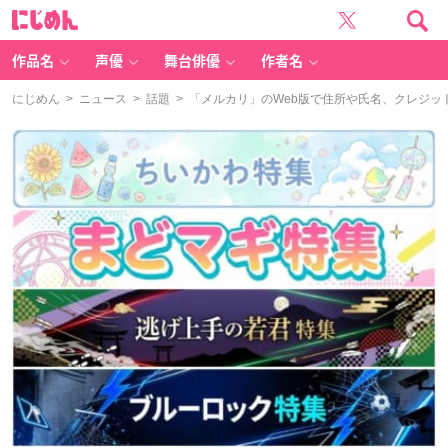
に
じ
め
ん
作品名
声優
舞台俳優
作者名
にじめん
>
ニュース
>
話題
> 「メルカリ」のWeb版で住所や氏名、クレジッ