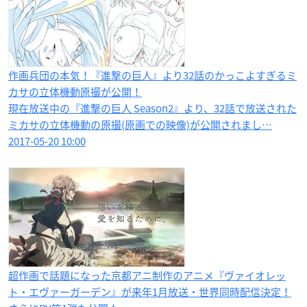
作画兵団の本気！『進撃の巨人』より32話のかっこよすぎるミ
カサの立体機動原撮が公開！
現在放送中の『進撃の巨人 Season2』より、32話で放送された
ミカサの立体機動の原撮(原画での映像)が公開されまし…
2017-05-20 10:00
超作画で話題になった京都アニ制作のアニメ『ヴァイオレッ
ト・エヴァーガーデン』が来年1月放送・世界同時配信決定！