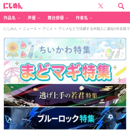
に
じ
め
ん
作品名
声優
舞台俳優
作者名
にじめん
>
ニュース
>
アニメ
> アニメなどで活躍する外国人に最短1年在留