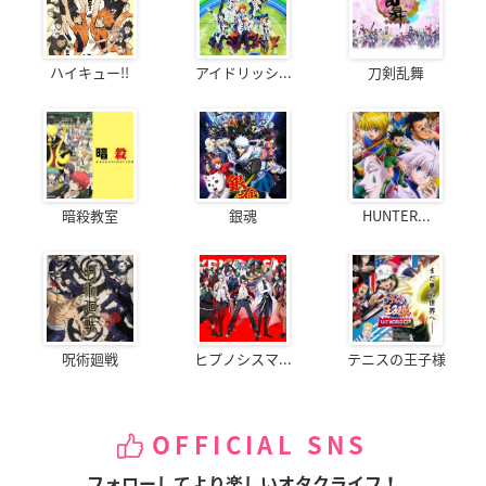
ハイキュー!!
アイドリッシ...
刀剣乱舞
暗殺教室
銀魂
HUNTER...
呪術廻戦
ヒプノシスマ...
テニスの王子様
OFFICIAL SNS
フォローしてより楽しいオタクライフ！