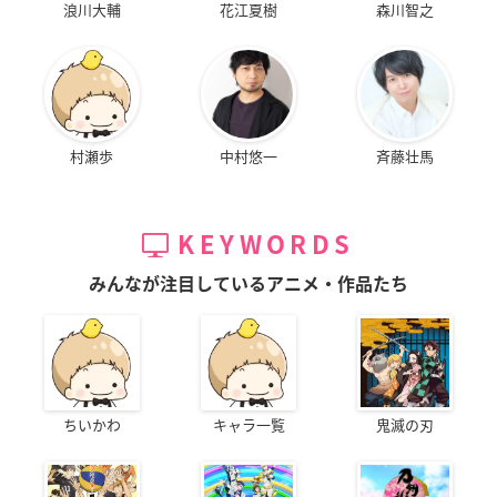
浪川大輔
花江夏樹
森川智之
村瀬歩
中村悠一
斉藤壮馬
KEYWORDS
みんなが注目しているアニメ・作品たち
ちいかわ
キャラ一覧
鬼滅の刃