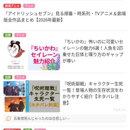
劇場アニメ
アニメ
『アイドリッシュセブン』見る順番・時系列・TVアニメ＆劇場
版全作品まとめ【2026年最新】
話題
アニメ
『ちいかわ』怖いのに可愛いセ
イレーンの魅力6選！人魚を2匹
乗せた巨体と喋り方のギャップ
が尊い
話題
アニメ
『呪術廻戦』キャラクター生死
一覧！登場人物の生存状況をわ
かりやすく紹介【ネタバレ注
意】
7コメント
五条悟死んじゃったのは😞悲しい⋯