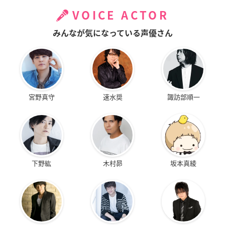
VOICE ACTOR
みんなが気になっている声優さん
宮野真守
速水奨
諏訪部順一
下野紘
木村昴
坂本真綾