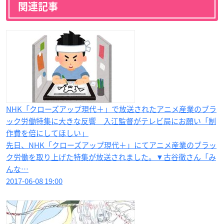
関連記事
NHK「クローズアップ現代＋」で放送されたアニメ産業のブラ
ック労働特集に大きな反響 入江監督がテレビ局にお願い「制
作費を倍にしてほしい」
先日、NHK「クローズアップ現代＋」にてアニメ産業のブラッ
ク労働を取り上げた特集が放送されました。▼古谷徹さん「み
んな…
2017-06-08 19:00