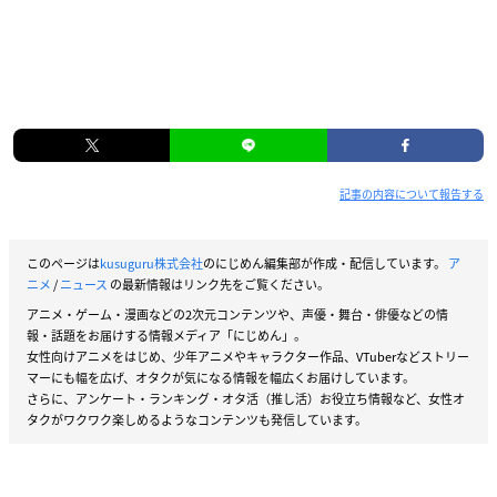
記事の内容について報告する
このページは
kusuguru株式会社
のにじめん編集部が作成・配信しています。
ア
ニメ
/
ニュース
の最新情報はリンク先をご覧ください。
アニメ・ゲーム・漫画などの2次元コンテンツや、声優・舞台・俳優などの情
報・話題をお届けする情報メディア「にじめん」。
女性向けアニメをはじめ、少年アニメやキャラクター作品、VTuberなどストリー
マーにも幅を広げ、オタクが気になる情報を幅広くお届けしています。
さらに、アンケート・ランキング・オタ活（推し活）お役立ち情報など、女性オ
タクがワクワク楽しめるようなコンテンツも発信しています。