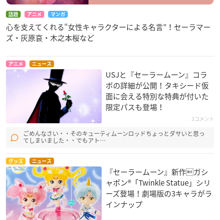
話題
アニメ
マンガ
心を支えてくれる“女性キャラクターによる名言”！セーラマー
ズ・灰原哀・木之本桜など
アニメ
ニュース
USJと『セーラームーン』コラ
ボの詳細が公開！タキシード仮
面に会える特別な特典が付いた
限定パスも登場！
3コメント
ごめんなさい・・そのキューティムーンロッドちょっとダサいと思っ
てしまいました・・でもアト…
グッズ
ニュース
『セーラームーン』新作ガシ
ャポン®「Twinkle Statue」シリ
ーズ登場！劇場版の3キャラがラ
インナップ