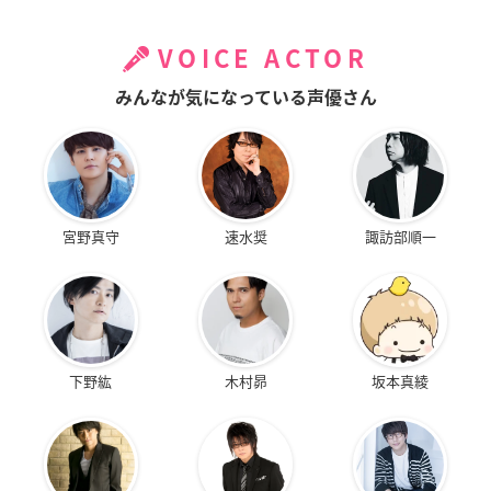
VOICE ACTOR
みんなが気になっている声優さん
宮野真守
速水奨
諏訪部順一
下野紘
木村昴
坂本真綾