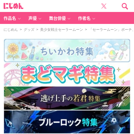
に
じ
め
ん
作品名
声優
舞台俳優
作者名
にじめん
>
グッズ
>
美少女戦士セーラームーン
> 「セーラームーン」ポーチ