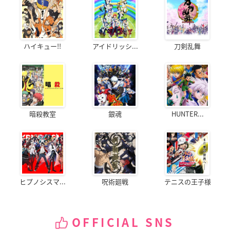
ハイキュー!!
アイドリッシ...
刀剣乱舞
暗殺教室
銀魂
HUNTER...
ヒプノシスマ...
呪術廻戦
テニスの王子様
OFFICIAL SNS