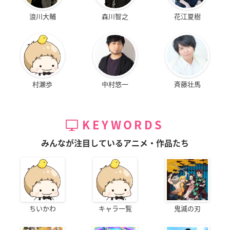
浪川大輔
森川智之
花江夏樹
村瀬歩
中村悠一
斉藤壮馬
KEYWORDS
みんなが注目しているアニメ・作品たち
ちいかわ
キャラ一覧
鬼滅の刃