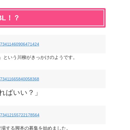
L！？
us/873411460906471424
す」という川柳がきっかけのようです。
us/873411665840058368
すればいい？」
us/873412155722178564
登場する脚本の募集を始めました。