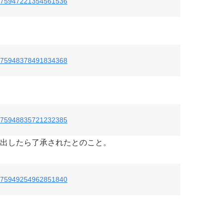
us/875947221354561536
us/875948378491834368
us/875948835721232385
出したら了承されたとのこと。
us/875949254962851840