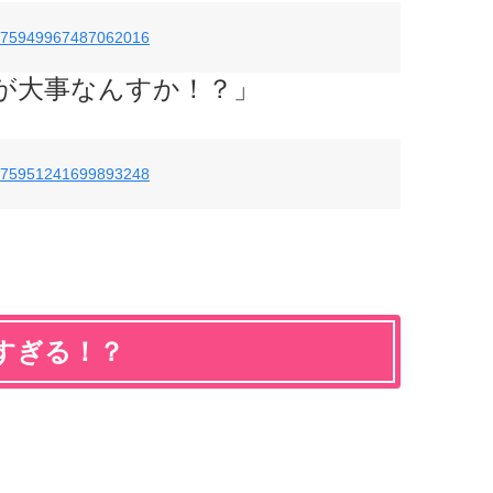
us/875949967487062016
が大事なんすか！？」
us/875951241699893248
すぎる！？