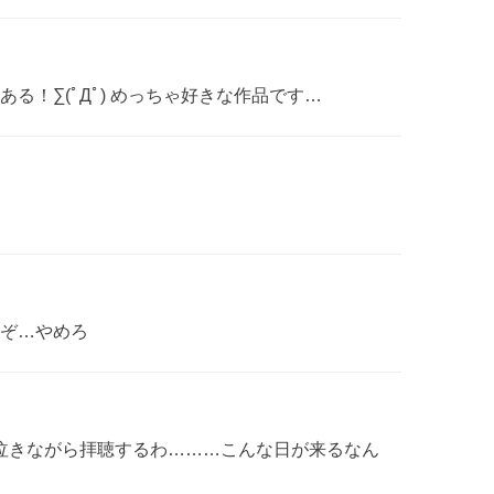
る！∑(ﾟДﾟ) めっちゃ好きな作品です…
ぞ…やめろ
泣きながら拝聴するわ………こんな日が来るなん