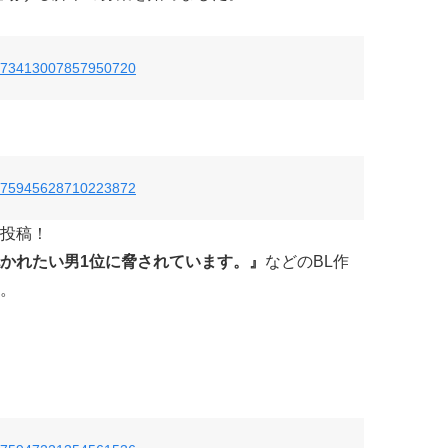
us/873413007857950720
us/875945628710223872
投稿！
かれたい男1位に脅されています。』
などのBL作
。