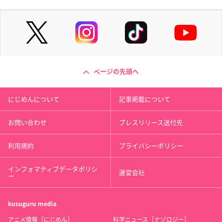
ページの先頭へ
にじめんについて
記事掲載について
お問い合わせ
プレスリリース送付先
利用規約
プライバシーポリシー
インフォマティブデータポリシ
運営会社
ー
kusuguru
media
アニメ情報［にじめん］
科学ニュース［ナゾロジー］