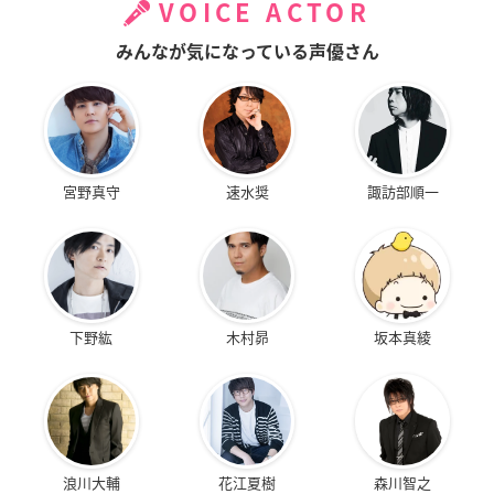
VOICE ACTOR
みんなが気になっている声優さん
宮野真守
速水奨
諏訪部順一
下野紘
木村昴
坂本真綾
浪川大輔
花江夏樹
森川智之