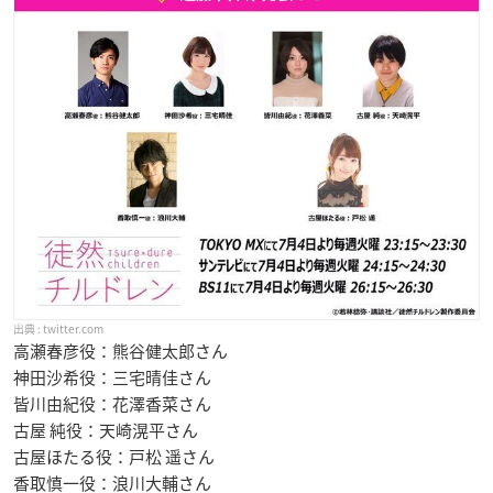
twitter.com
高瀬春彦役：熊谷健太郎さん
神田沙希役：三宅晴佳さん
皆川由紀役：花澤香菜さん
古屋 純役：天崎滉平さん
古屋ほたる役：戸松 遥さん
香取慎一役：浪川大輔さん