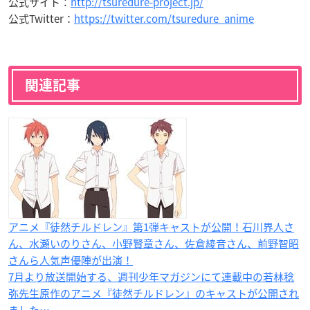
公式サイト：
http://tsuredure-project.jp/
公式Twitter：
https://twitter.com/tsuredure_anime
関連記事
アニメ『徒然チルドレン』第1弾キャストが公開！石川界人さ
ん、水瀬いのりさん、小野賢章さん、佐倉綾音さん、前野智昭
さんら人気声優陣が出演！
7月より放送開始する、週刊少年マガジンにて連載中の若林稔
弥先生原作のアニメ『徒然チルドレン』のキャストが公開され
ました…