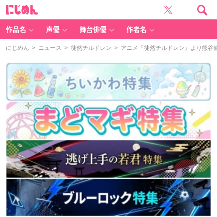
に
じ
め
ん
作品名
声優
舞台俳優
作者名
にじめん
>
ニュース
>
徒然チルドレン
> アニメ『徒然チルドレン』より熊谷健