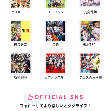
ハイキュー!!
アイドリッシ...
刀剣乱舞
暗殺教室
銀魂
HUNTER...
呪術廻戦
ヒプノシスマ...
テニスの王子様
OFFICIAL SNS
フォローしてより楽しいオタクライフ！