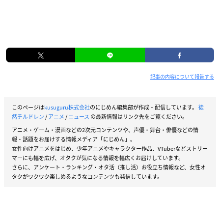
記事の内容について報告する
このページは
kusuguru株式会社
のにじめん編集部が作成・配信しています。
徒
然チルドレン
/
アニメ
/
ニュース
の最新情報はリンク先をご覧ください。
アニメ・ゲーム・漫画などの2次元コンテンツや、声優・舞台・俳優などの情
報・話題をお届けする情報メディア「にじめん」。
女性向けアニメをはじめ、少年アニメやキャラクター作品、VTuberなどストリー
マーにも幅を広げ、オタクが気になる情報を幅広くお届けしています。
さらに、アンケート・ランキング・オタ活（推し活）お役立ち情報など、女性オ
タクがワクワク楽しめるようなコンテンツも発信しています。