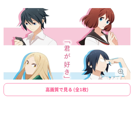
高画質で見る (全1枚)