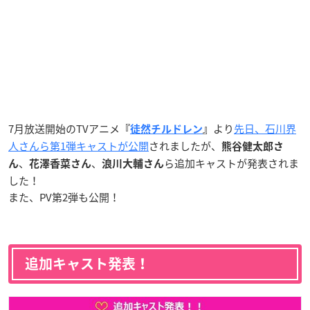
7月放送開始のTVアニメ
より
先日、石川界
『
徒然チルドレン
』
人さんら第1弾キャストが公開
されましたが、
熊谷健
太郎さ
、
、
ら
追加キャストが発表されま
ん
花澤香菜さん
浪川大輔さん
した！
また、PV第2弾も公開！
追加キャスト発表！