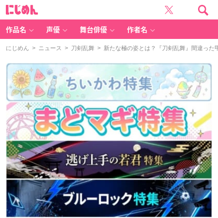
に
じ
め
ん
作品名
声優
舞台俳優
作者名
にじめん
>
ニュース
>
刀剣乱舞
> 新たな極の姿とは？『刀剣乱舞』間違った