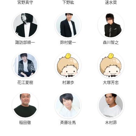
宮野真守
下野紘
速水奨
諏訪部順一
鈴村健一
森川智之
花江夏樹
村瀬歩
大塚芳忠
稲田徹
斉藤壮馬
木村昴