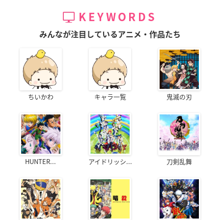
KEYWORDS
みんなが注目しているアニメ・作品たち
ちいかわ
キャラ一覧
鬼滅の刃
HUNTER...
アイドリッシ...
刀剣乱舞