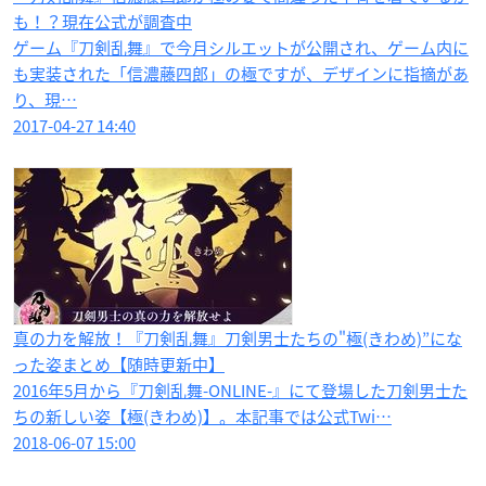
も！？現在公式が調査中
ゲーム『刀剣乱舞』で今月シルエットが公開され、ゲーム内に
も実装された「信濃藤四郎」の極ですが、デザインに指摘があ
り、現…
2017-04-27 14:40
真の力を解放！『刀剣乱舞』刀剣男士たちの"極(きわめ)”にな
った姿まとめ【随時更新中】
2016年5月から『刀剣乱舞-ONLINE-』にて登場した刀剣男士た
ちの新しい姿【極(きわめ)】。本記事では公式Twi…
2018-06-07 15:00