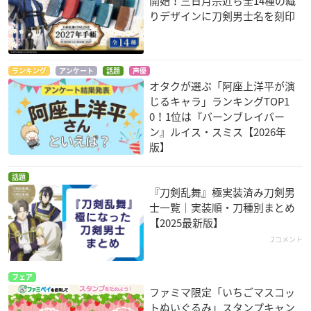
開始！三日月宗近ら全14種の織
りデザインに刀剣男士名を刻印
ランキング
アンケート
話題
声優
オタクが選ぶ「阿座上洋平が演
じるキャラ」ランキングTOP1
0！1位は『バーンブレイバー
ン』ルイス・スミス【2026年
版】
話題
『刀剣乱舞』極実装済み刀剣男
士一覧｜実装順・刀種別まとめ
【2025最新版】
2コメント
フェア
ファミマ限定「いちごマスコッ
トぬいぐるみ」スタンプキャン