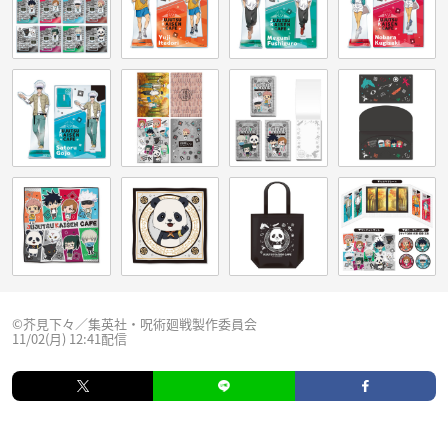
©芥見下々／集英社・呪術廻戦製作委員会
11/02(月) 12:41配信