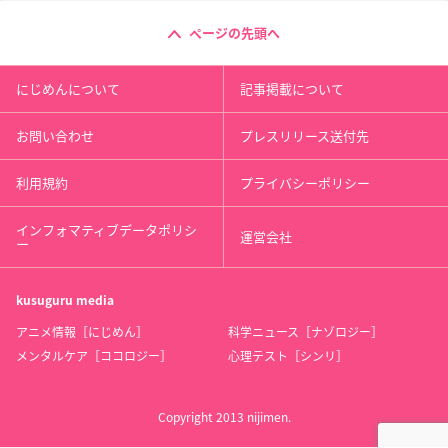
ページの先頭へ
にじめんについて
記事掲載について
お問い合わせ
プレスリリース送付先
利用規約
プライバシーポリシー
インフォマティブデータポリシ
運営会社
ー
kusuguru
media
アニメ情報［にじめん］
科学ニュース［ナゾロジー］
メンタルケア［ココロジー］
心理テスト［シンリ］
Copyright 2013 nijimen.