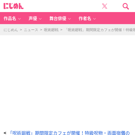
「呪
に
術
じ
廻
め
戦」
ん
期
間
作品名
声優
舞台俳優
作者名
限
定
カ
フ
にじめん
>
ニュース
>
呪術廻戦
>
「呪術廻戦」期間限定カフェが開催！特級
ェ
が
開
催！
特
級
呪
物・
両
面
宿
儺
の
指、
野
薔
薇
の
憧
れ
パ
ン
ケ
ー
キ、
五
条
の
お
気
に
入
り
「喜
「呪術廻戦」期間限定カフェが開催！特級呪物・両面宿儺の
<
久