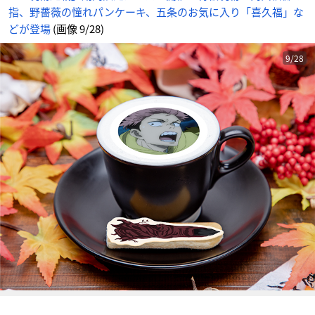
福」
指、野薔薇の憧れパンケーキ、五条のお気に入り「喜久福」な
な
ど
が
どが登場
(画像 9/28)
登
場
_
9
9/28
番
目
の
画
像
-
ア
ニ
メ
情
報
サ
イ
ト
に
じ
め
ん