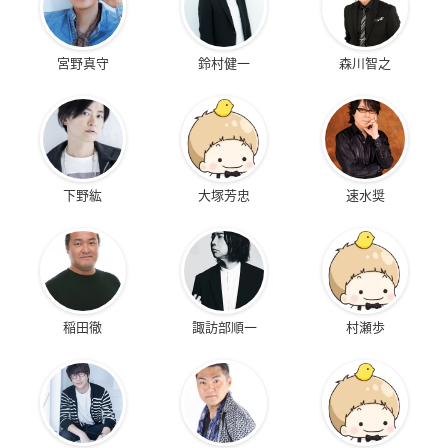
宮野真守
鈴村健一
森川智之
下野紘
大塚芳忠
速水奨
稲田徹
諏訪部順一
村瀬歩