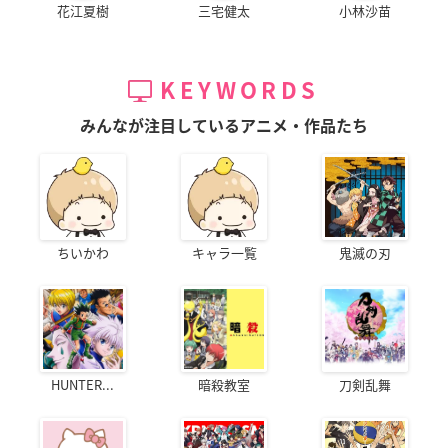
花江夏樹
三宅健太
小林沙苗
KEYWORDS
みんなが注目しているアニメ・作品たち
ちいかわ
キャラ一覧
鬼滅の刃
HUNTER...
暗殺教室
刀剣乱舞