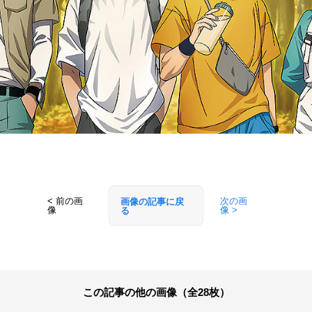
< 前の画
次の画
画像の記事に戻
像
像 >
る
この記事の他の画像（全28枚）