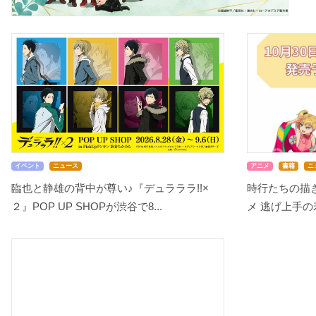
イベント
ニュース
アニメ
書籍
ニ
臨也と静雄の背中が尊い♪『デュラララ!!×
時行たちの描き
２』POP UP SHOPが渋谷で8...
メ 逃げ上手の若