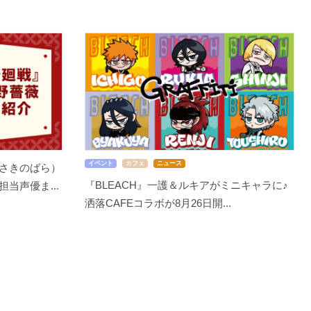
イベント
カフェ
ニュース
さきのばら）
『BLEACH』一護＆ルキアがミニキャラに♪
当声優ま...
洒落CAFEコラボが8月26日開...