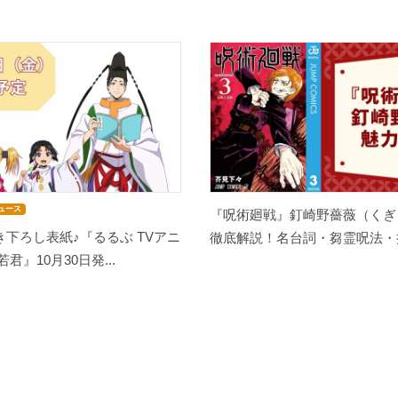
ュース
『呪術廻戦』釘崎野薔薇（くぎ
下ろし表紙♪『るるぶ TVアニ
徹底解説！名台詞・芻霊呪法・担
君』10月30日発...