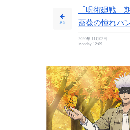
「喜
久
福」
「呪術廻戦」
な
ど
が
登
薔薇の憧れパ
場
戻る
_
1
番
目
の
画
2020年 11月02日
像
Monday 12:09
-
ア
ニ
メ
情
報
サ
イ
ト
に
じ
め
ん