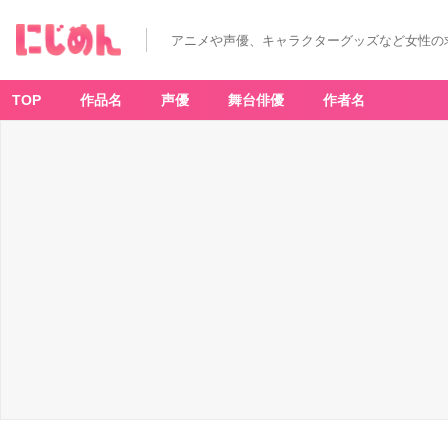
「呪
術
廻
アニメや声優、キャラクターグッズなど女性の
戦」
期
間
限
定
TOP
作品名
声優
舞台俳優
作者名
カ
フ
ェ
が
開
催！
特
級
呪
物・
両
面
宿
儺
の
指、
野
薔
薇
の
憧
れ
パ
ン
ケ
ー
キ、
五
条
の
お
気
に
入
り