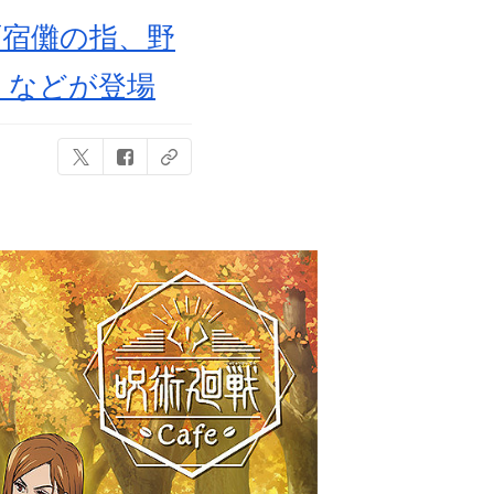
面宿儺の指、野
」などが登場