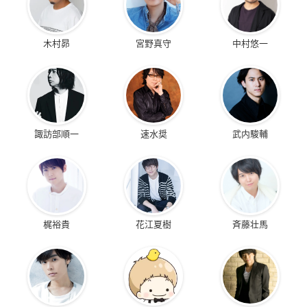
木村昴
宮野真守
中村悠一
諏訪部順一
速水奨
武内駿輔
梶裕貴
花江夏樹
斉藤壮馬