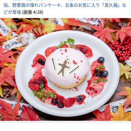
福」
指、野薔薇の憧れパンケーキ、五条のお気に入り「喜久福」な
な
ど
が
どが登場
(画像 4/28)
登
場
_
4
4/28
番
目
の
画
像
-
ア
ニ
メ
情
報
サ
イ
ト
に
じ
め
ん