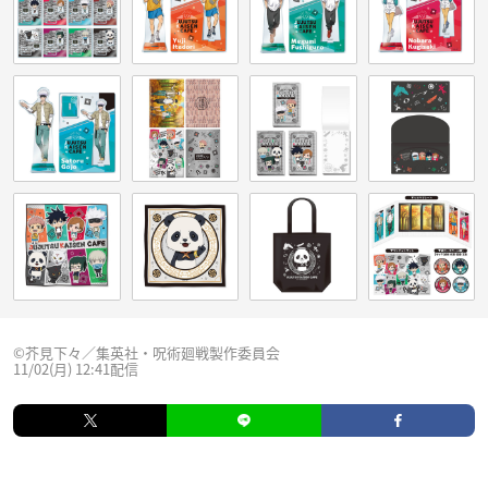
©芥見下々／集英社・呪術廻戦製作委員会
11/02(月) 12:41配信