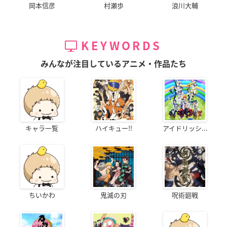
岡本信彦
村瀬歩
浪川大輔
KEYWORDS
みんなが注目しているアニメ・作品たち
キャラ一覧
ハイキュー!!
アイドリッシ...
ちいかわ
鬼滅の刃
呪術廻戦