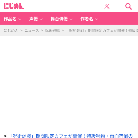
「呪
に
術
じ
廻
め
戦」
ん
期
間
作品名
声優
舞台俳優
作者名
限
定
カ
フ
にじめん
>
ニュース
>
呪術廻戦
>
「呪術廻戦」期間限定カフェが開催！特級
ェ
が
開
催！
特
級
呪
物・
両
面
宿
儺
の
指、
野
薔
薇
の
憧
れ
パ
ン
ケ
ー
キ、
五
条
の
お
気
に
入
り
「喜
「呪術廻戦」期間限定カフェが開催！特級呪物・両面宿儺の
<
久