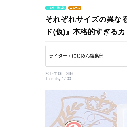
オタ活・推し活
ニュース
それぞれサイズの異な
ド(仮)』本格的すぎる
ライター：にじめん編集部
2017年 06月08日
Thursday 17:00