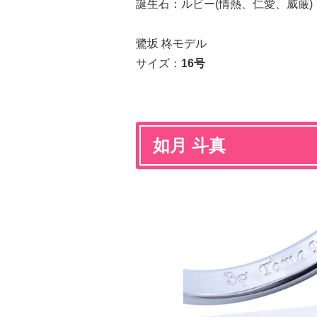
誕生石：ルビー(情熱、仁愛、威厳)
鷺坂 柊モデル
サイズ：
16号
如月 斗真