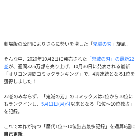
劇場版の公開によりさらに勢いを増した「
鬼滅の刃
」旋風。
そんな中、2020年10月2日に発売された
「鬼滅の刃」の最新22
巻
が、週間32.6万部を売り上げ、10月30日に発表される最新
「オリコン週間コミックランキング」で、4週連続となる1位を
獲得しました！
22巻のみならず、「鬼滅の刃」のコミックスは2位から10位に
もランクインし、
5月11日(月)付
以来となる「1位～10位独占」
を記録。
これで本作が持つ「歴代1位～10位独占最多記録」を通算6週に
。
自己更新