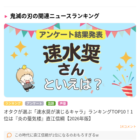
鬼滅の刃の関連ニュースランキング
ランキング
アンケート
話題
声優
オタクが選ぶ「速水奨が演じるキャラ」ランキングTOP10！1
位は『炎の蜃気楼』直江信綱【2026年版】
14コメント
この時代に直江信綱が1位になるのおもろすぎるw