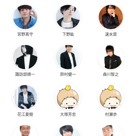
宮野真守
下野紘
速水奨
諏訪部順一
鈴村健一
森川智之
花江夏樹
大塚芳忠
村瀬歩