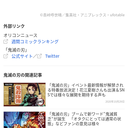
©吾峠呼世晴／集英社・アニプレックス・ufotable
外部リンク
オリコンニュース
週間コミックランキング
「鬼滅の刃」
公式サイト
／
Twitter
鬼滅の刃の関連記事
「鬼滅の刃」イベント最新情報が解禁され
る特番放送決定！花江夏樹さんも出演＆SN
Sでは様々な展開を期待する声も
2020年10月29日
「鬼滅の刃」ブームで新ワード“鬼滅貧
乏”が誕生 「オタクにとっては通常の状
態」などファンの意見は様々