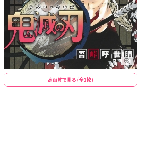
高画質で見る (全1枚)