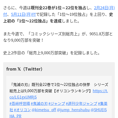
さらに、今週は
し、
2月24日(月)
既刊全22巻が1位～22位を独占
付
、
5月11日(月)付
で記録した「1位～19位独占」を上回り、
史
しました。
上初の「1位〜22位独占」を達成
また今週で、「コミックシリーズ別総売上」が、9051.8万部と
なり9,000万部を突破！
史上2作目の「総売上9,000万部突破」を記録しました。
『鬼滅の刃』既刊全22巻で1位〜22位独占の快挙 シリーズ
総売上は9,000万部を突破【オリコンランキング】
https://t.
co/LG1gxUMRjS
#吾峠呼世晴
#鬼滅の刃
#ジャンプ
#週刊少年ジャンプ
#集英
社
#オリコン
@kimetsu_off
@jump_henshubu
@SHUEIS
HA_PR