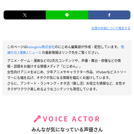
記事の内容について報告する
このページは
kusuguru株式会社
のにじめん編集部が作成・配信しています。
鬼
滅の刃
/
漫画
/
ニュース
の最新情報はリンク先をご覧ください。
アニメ・ゲーム・漫画などの2次元コンテンツや、声優・舞台・俳優などの情
報・話題をお届けする情報メディア「にじめん」。
女性向けアニメをはじめ、少年アニメやキャラクター作品、VTuberなどストリー
マーにも幅を広げ、オタクが気になる情報を幅広くお届けしています。
さらに、アンケート・ランキング・オタ活（推し活）お役立ち情報など、女性オ
タクがワクワク楽しめるようなコンテンツも発信しています。
VOICE ACTOR
みんなが気になっている声優さん