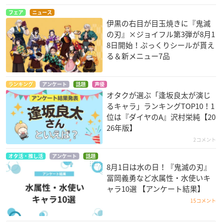
フェア
ニュース
伊黒の右目が目玉焼きに『鬼滅
の刃』×ジョイフル第3弾が8月1
8日開始！ぷっくりシールが貰え
る＆新メニュー7品
ランキング
アンケート
話題
声優
オタクが選ぶ「逢坂良太が演じ
るキャラ」ランキングTOP10！1
位は『ダイヤのA』沢村栄純【20
26年版】
2コメント
オタ活・推し活
アンケート
話題
8月1日は水の日！『鬼滅の刃』
冨岡義勇など水属性・水使いキ
ャラ10選 【アンケート結果】
15コメント