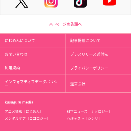
ページの先頭へ
にじめんについて
記事掲載について
お問い合わせ
プレスリリース送付先
利用規約
プライバシーポリシー
インフォマティブデータポリシ
運営会社
ー
kusuguru
media
アニメ情報［にじめん］
科学ニュース［ナゾロジー］
メンタルケア［ココロジー］
心理テスト［シンリ］