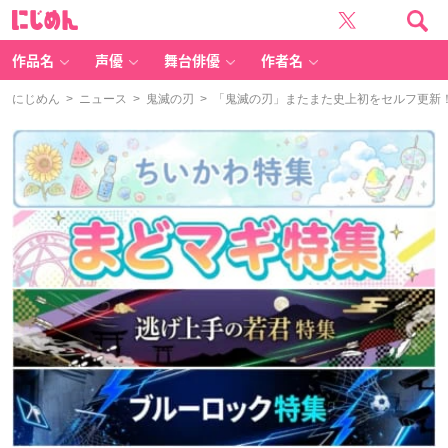
に
じ
め
ん
作品名
声優
舞台俳優
作者名
にじめん
>
ニュース
>
鬼滅の刃
> 「鬼滅の刃」またまた史上初をセルフ更新！