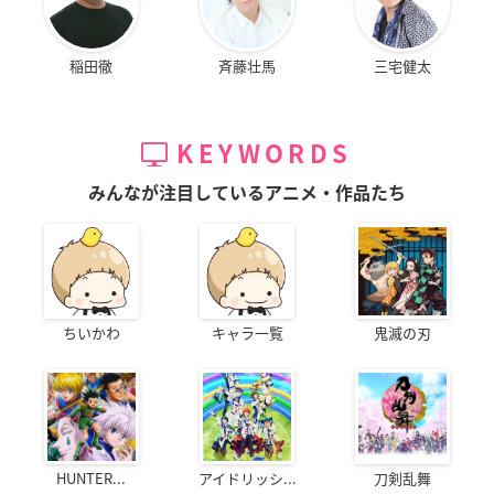
稲田徹
斉藤壮馬
三宅健太
KEYWORDS
みんなが注目しているアニメ・作品たち
ちいかわ
キャラ一覧
鬼滅の刃
HUNTER...
アイドリッシ...
刀剣乱舞