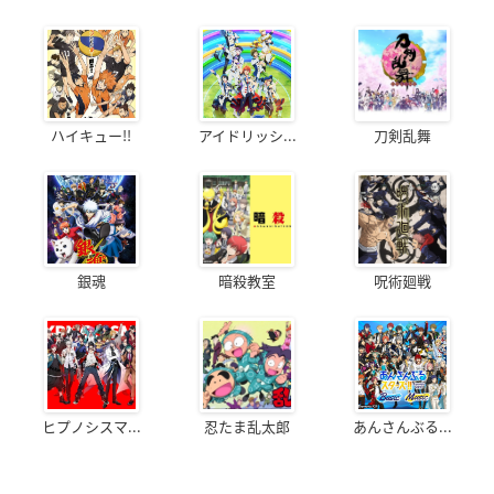
ハイキュー!!
アイドリッシ...
刀剣乱舞
銀魂
暗殺教室
呪術廻戦
ヒプノシスマ...
忍たま乱太郎
あんさんぶる...