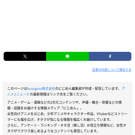
記事の内容について報告する
このページは
kusuguru株式会社
のにじめん編集部が作成・配信しています。
ア
ニメ
/
ニュース
の最新情報はリンク先をご覧ください。
アニメ・ゲーム・漫画などの2次元コンテンツや、声優・舞台・俳優などの情
報・話題をお届けする情報メディア「にじめん」。
女性向けアニメをはじめ、少年アニメやキャラクター作品、VTuberなどストリー
マーにも幅を広げ、オタクが気になる情報を幅広くお届けしています。
さらに、アンケート・ランキング・オタ活（推し活）お役立ち情報など、女性オ
タクがワクワク楽しめるようなコンテンツも発信しています。