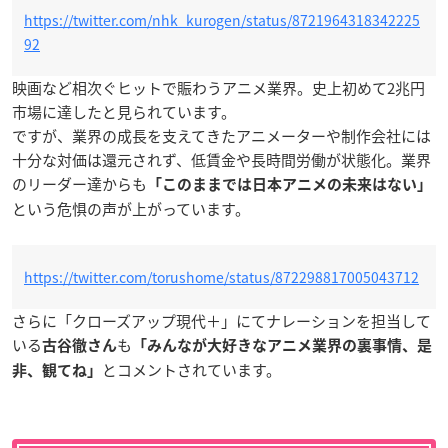
https://twitter.com/nhk_kurogen/status/8721964318342225
92
映画など相次ぐヒットで賑わうアニメ業界。史上初めて2兆円
市場に達したと見られています。
ですが、業界の成長を支えてきたアニメーターや制作会社には
十分な対価は還元されず、低賃金や長時間労働が状態化。業界
のリーダー達からも
「このままでは日本アニメの未来はない」
という危惧の声が上がっています。
https://twitter.com/torushome/status/872298817005043712
さらに「クローズアップ現代＋」にてナレーションを担当して
いる
も
古谷徹さん
「みんなが大好きなアニメ業界の裏事情、是
とコメントされています。
非、観てね」