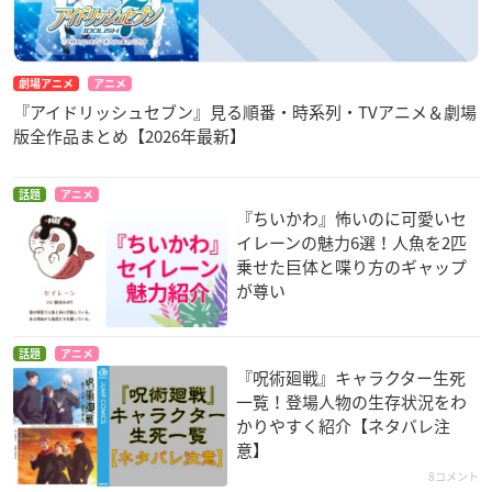
劇場アニメ
アニメ
『アイドリッシュセブン』見る順番・時系列・TVアニメ＆劇場
版全作品まとめ【2026年最新】
話題
アニメ
『ちいかわ』怖いのに可愛いセ
イレーンの魅力6選！人魚を2匹
乗せた巨体と喋り方のギャップ
が尊い
話題
アニメ
『呪術廻戦』キャラクター生死
一覧！登場人物の生存状況をわ
かりやすく紹介【ネタバレ注
意】
8コメント