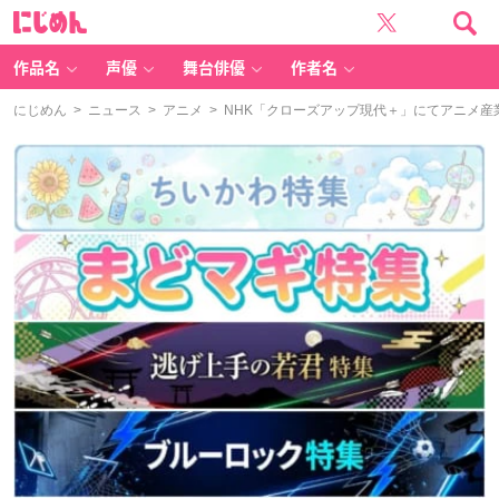
に
じ
め
ん
作品名
声優
舞台俳優
作者名
にじめん
>
ニュース
>
アニメ
> NHK「クローズアップ現代＋」にてアニメ