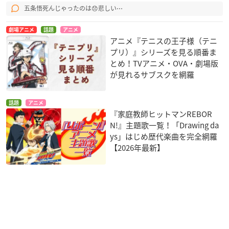
五条悟死んじゃったのは😞悲しい⋯
劇場アニメ
話題
アニメ
アニメ『テニスの王子様（テニ
プリ）』シリーズを見る順番ま
とめ！TVアニメ・OVA・劇場版
が見れるサブスクを網羅
話題
アニメ
『家庭教師ヒットマンREBOR
N!』主題歌一覧！「Drawing da
ys」はじめ歴代楽曲を完全網羅
【2026年最新】