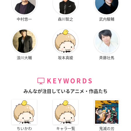
中村悠一
森川智之
武内駿輔
浪川大輔
坂本真綾
斉藤壮馬
KEYWORDS
みんなが注目しているアニメ・作品たち
ちいかわ
キャラ一覧
鬼滅の刃