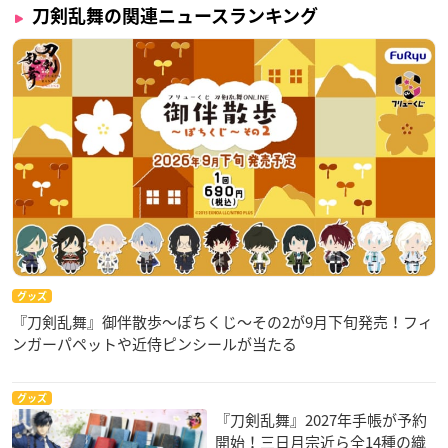
刀剣乱舞の関連ニュースランキング
グッズ
『刀剣乱舞』御伴散歩～ぽちくじ～その2が9月下旬発売！フィ
ンガーパペットや近侍ピンシールが当たる
グッズ
『刀剣乱舞』2027年手帳が予約
開始！三日月宗近ら全14種の織