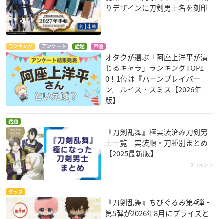
りデザインに刀剣男士名を刻印
ランキング
アンケート
話題
声優
オタクが選ぶ「阿座上洋平が演
じるキャラ」ランキングTOP1
0！1位は『バーンブレイバー
ン』ルイス・スミス【2026年
版】
話題
『刀剣乱舞』極実装済み刀剣男
士一覧｜実装順・刀種別まとめ
【2025最新版】
2コメント
グッズ
『刀剣乱舞』ちびぐるみ第4弾・
第5弾が2026年8月にプライズと