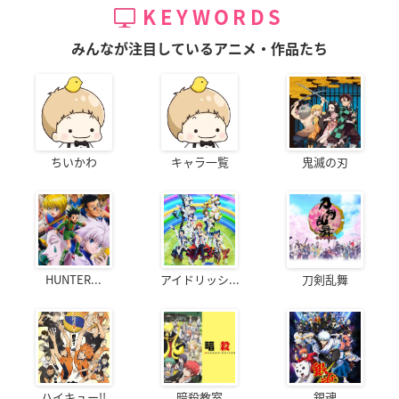
KEYWORDS
みんなが注目しているアニメ・作品たち
ちいかわ
キャラ一覧
鬼滅の刃
HUNTER...
アイドリッシ...
刀剣乱舞
ハイキュー!!
暗殺教室
銀魂