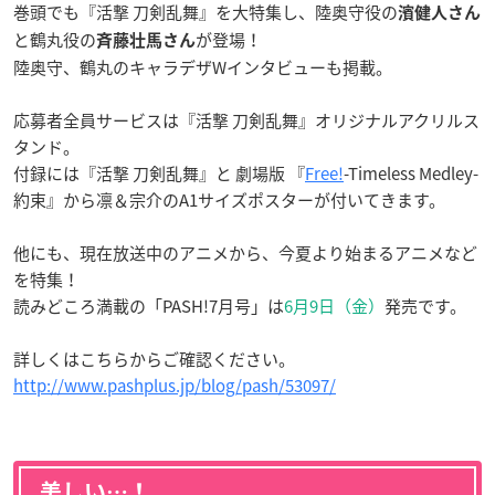
巻頭でも『活撃 刀剣乱舞』を大特集し、陸奥守役の
濱健人さん
と鶴丸役の
が登場！
斉藤壮馬
さん
陸奥守、鶴丸のキャラデザWインタビューも掲載。
応募者全員サービスは『活撃 刀剣乱舞』オリジナルアクリルス
タンド。
付録には『活撃 刀剣乱舞』と 劇場版 『
Free!
-Timeless Medley-
約束』から凛＆宗介のA1サイズポスターが付いてきます。
他にも、現在放送中のアニメから、今夏より始まるアニメなど
を特集！
読みどころ満載の「PASH!7月号」は
6月9日（金）
発売です。
詳しくはこちらからご確認ください。
http://www.pashplus.jp/blog/pash/53097/
美しい…！