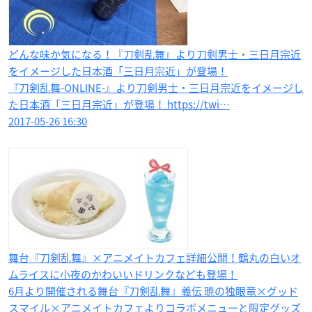
どんな味か気になる！『刀剣乱舞』より刀剣男士・三日月宗近
をイメージした日本酒「三日月宗近」が登場！
『刀剣乱舞-ONLINE-』より刀剣男士・三日月宗近をイメージし
た日本酒「三日月宗近」が登場！ https://twi…
2017-05-26 16:30
舞台『刀剣乱舞』×アニメイトカフェ詳細公開！鶴丸の白いオ
ムライスに小夜のかわいいドリンクなども登場！
6月より開催される舞台『刀剣乱舞』義伝 暁の独眼竜×グッド
スマイル×アニメイトカフェよりコラボメニューと限定グッズ