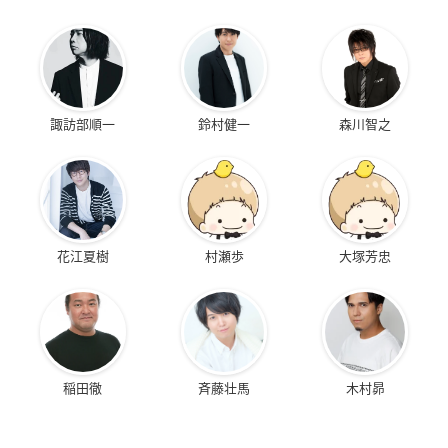
諏訪部順一
鈴村健一
森川智之
花江夏樹
村瀬歩
大塚芳忠
稲田徹
斉藤壮馬
木村昴