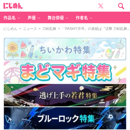
に
じ
め
ん
作品名
声優
舞台俳優
作者名
にじめん
>
ニュース
>
刀剣乱舞
> 「PASH!7月号」の表紙は『活撃 刀剣乱