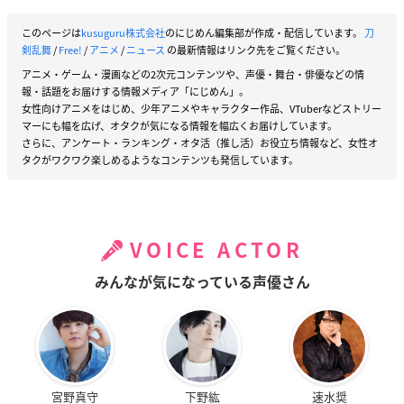
このページは
kusuguru株式会社
のにじめん編集部が作成・配信しています。
刀
剣乱舞
/
Free!
/
アニメ
/
ニュース
の最新情報はリンク先をご覧ください。
アニメ・ゲーム・漫画などの2次元コンテンツや、声優・舞台・俳優などの情
報・話題をお届けする情報メディア「にじめん」。
女性向けアニメをはじめ、少年アニメやキャラクター作品、VTuberなどストリー
マーにも幅を広げ、オタクが気になる情報を幅広くお届けしています。
さらに、アンケート・ランキング・オタ活（推し活）お役立ち情報など、女性オ
タクがワクワク楽しめるようなコンテンツも発信しています。
VOICE ACTOR
みんなが気になっている声優さん
宮野真守
下野紘
速水奨