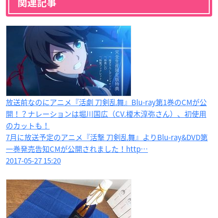
関連記事
放送前なのにアニメ『活劇 刀剣乱舞』Blu-ray第1巻のCMが公
開！？ナレーションは堀川国広（CV.榎木淳弥さん）、初使用
のカットも！
7月に放送予定のアニメ『活撃 刀剣乱舞』よりBlu-ray&DVD第
一巻発売告知CMが公開されました！http…
2017-05-27 15:20