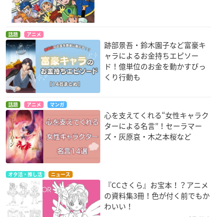
話題
アニメ
跡部景吾・鈴木園子など富豪キ
ャラによるお金持ちエピソー
ド！億単位のお金を動かすびっ
くり行動も
話題
アニメ
マンガ
心を支えてくれる“女性キャラク
ターによる名言”！セーラマー
ズ・灰原哀・木之本桜など
オタ活・推し活
ニュース
『CCさくら』お宝本！？アニメ
の資料集3冊！色が付く前でもか
わいい！