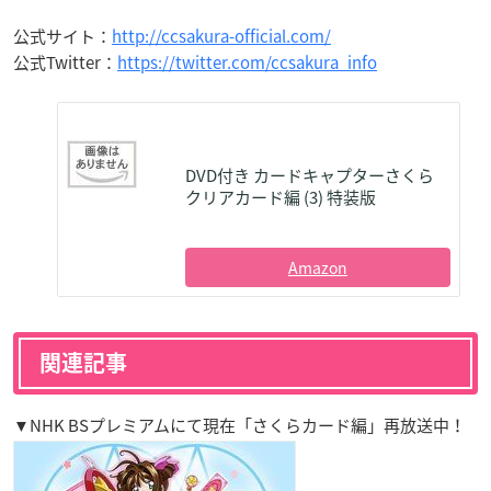
公式サイト：
http://ccsakura-official.com/
公式Twitter：
https://twitter.com/ccsakura_info
DVD付き カードキャプターさくら
クリアカード編 (3) 特装版
Amazon
関連記事
▼NHK BSプレミアムにて現在「さくらカード編」再放送中！