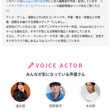
このページは
kusuguru株式会社
のにじめん編集部が作成・配信しています。
カ
ードキャプターさくら
/
アニメ
/
ニュース
の最新情報はリンク先をご覧くださ
い。
アニメ・ゲーム・漫画などの2次元コンテンツや、声優・舞台・俳優などの情
報・話題をお届けする情報メディア「にじめん」。
女性向けアニメをはじめ、少年アニメやキャラクター作品、VTuberなどストリー
マーにも幅を広げ、オタクが気になる情報を幅広くお届けしています。
さらに、アンケート・ランキング・オタ活（推し活）お役立ち情報など、女性オ
タクがワクワク楽しめるようなコンテンツも発信しています。
VOICE ACTOR
みんなが気になっている声優さん
速水奨
宮野真守
木村昴