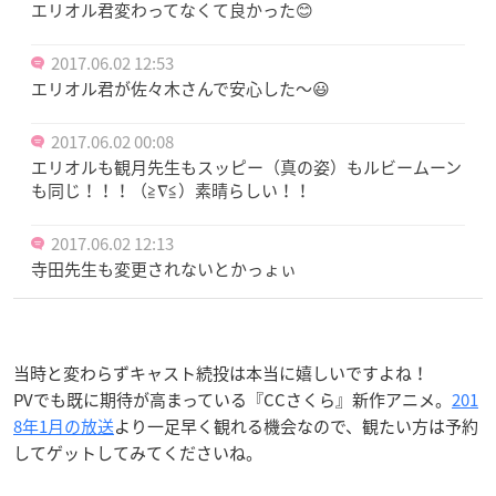
エリオル君変わってなくて良かった😊
2017.06.02 12:53
エリオル君が佐々木さんで安心した～😃
2017.06.02 00:08
エリオルも観月先生もスッピー（真の姿）もルビームーン
も同じ！！！（≧∇≦）素晴らしい！！
2017.06.02 12:13
寺田先生も変更されないとかっょぃ
当時と変わらずキャスト続投は本当に嬉しいですよね！
PVでも既に期待が高まっている『CCさくら』新作アニメ。
201
8年1月の放送
より一足早く観れる機会なので、観たい方は予約
してゲットしてみてくださいね。