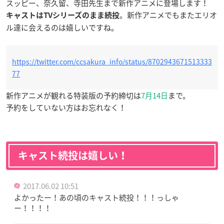
スッピー、奈久留、寺田先生まで新作アニメに登場します！
。新作アニメでもまたエリオ
キャストはTVシリーズのまま続投
ル達に会えるのは嬉しいですね。
https://twitter.com/ccsakura_info/status/8702943671513333
77
新作アニメが観れる特装版の予約締切は
7月14日
まで。
予約をしていない方はお忘れなく！
キャスト続投は嬉しい！
2017.06.02 10:51
よかったー！あの頃のキャスト続投！！！っしゃ
ー！！！！