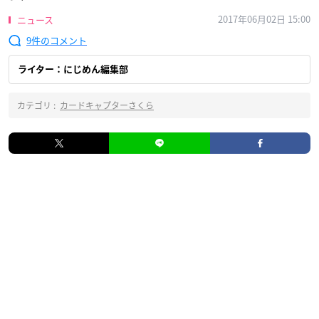
2017年06月02日 15:00
ニュース
9
ライター：にじめん編集部
カテゴリ :
カードキャプターさくら