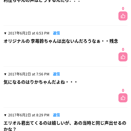
利佳ちゃんの声はどうするんだろ．．．
0
2017年6月2日 at 6:53 PM
返信
オリジナルの 李苺鈴ちゃんは出ないんだろうなぁ・・残念
0
2017年6月2日 at 7:56 PM
返信
気になるのはりかちゃんだよね・・・
0
2017年6月2日 at 8:29 PM
返信
エリオル君出てくるのは嬉しいが、あの当時と同じ声出せるの
かな？