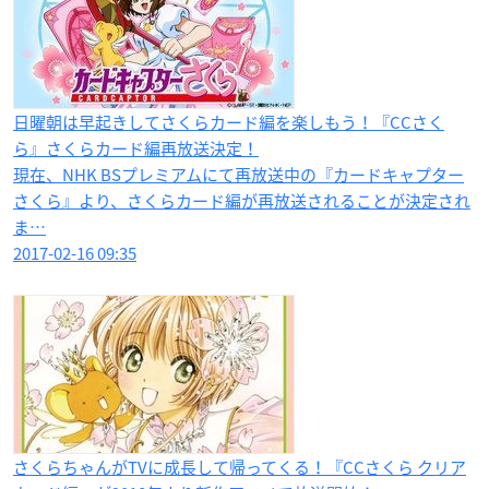
日曜朝は早起きしてさくらカード編を楽しもう！『CCさく
ら』さくらカード編再放送決定！
現在、NHK BSプレミアムにて再放送中の『カードキャプター
さくら』より、さくらカード編が再放送されることが決定され
ま…
2017-02-16 09:35
さくらちゃんがTVに成長して帰ってくる！『CCさくら クリア