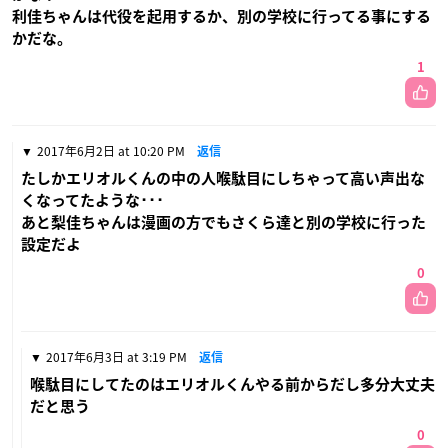
利佳ちゃんは代役を起用するか、別の学校に行ってる事にする
かだな。
1
2017年6月2日 at 10:20 PM
返信
たしかエリオルくんの中の人喉駄目にしちゃって高い声出な
くなってたような･･･
あと梨佳ちゃんは漫画の方でもさくら達と別の学校に行った
設定だよ
0
2017年6月3日 at 3:19 PM
返信
喉駄目にしてたのはエリオルくんやる前からだし多分大丈夫
だと思う
0