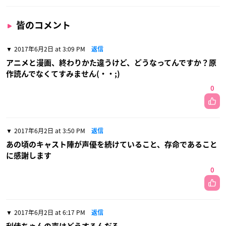
皆のコメント
2017年6月2日 at 3:09 PM
返信
アニメと漫画、終わりかた違うけど、どうなってんですか？原
作読んでなくてすみません(・・;)
0
2017年6月2日 at 3:50 PM
返信
あの頃のキャスト陣が声優を続けていること、存命であること
に感謝します
0
2017年6月2日 at 6:17 PM
返信