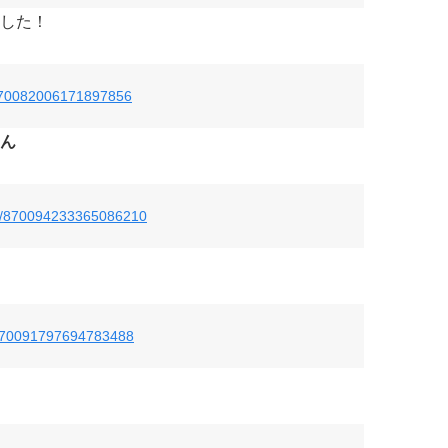
した！
us/870082006171897856
ん
tus/870094233365086210
s/870091797694783488