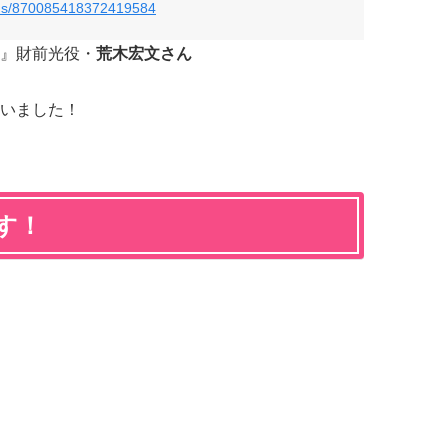
tatus/870085418372419584
』財前光役・
荒木宏文さん
いました！
す！