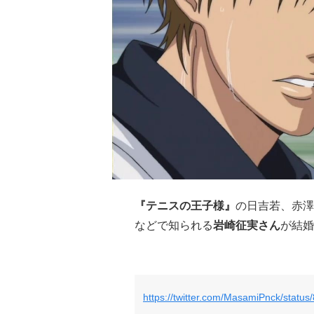
『テニスの王子様』
の日吉若、赤澤
などで知られる
岩崎征実さん
が結婚
https://twitter.com/MasamiPnck/stat