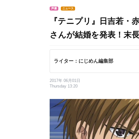
声優
ニュース
『テニプリ』日吉若・
さんが結婚を発表！末
ライター：にじめん編集部
2017年 06月01日
Thursday 13:20