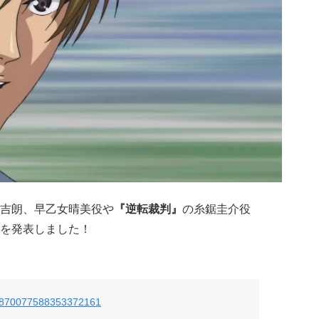
吉朗、早乙女晴美役や
『逆転裁判』
の糸鋸圭介役
を発表しました！
us/870077588353372161