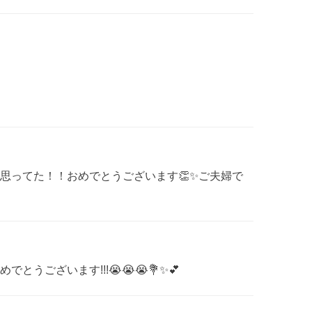
！
思ってた！！おめでとうございます👏✨ご夫婦で
うございます!!!😭😭😭💐✨💕