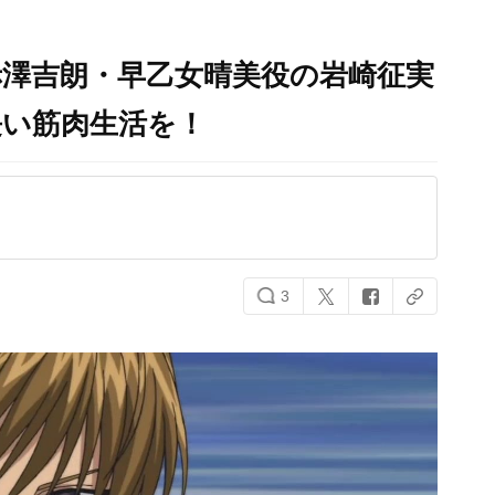
赤澤吉朗・早乙女晴美役の岩崎征実
長い筋肉生活を！
3