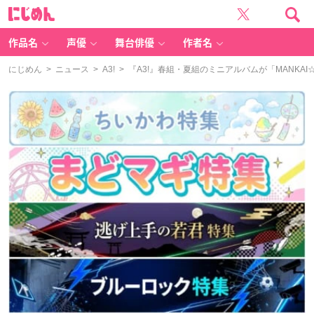
に
じ
め
ん
作品名
声優
舞台俳優
作者名
にじめん
>
ニュース
>
A3!
> 『A3!』春組・夏組のミニアルバムが「MANK