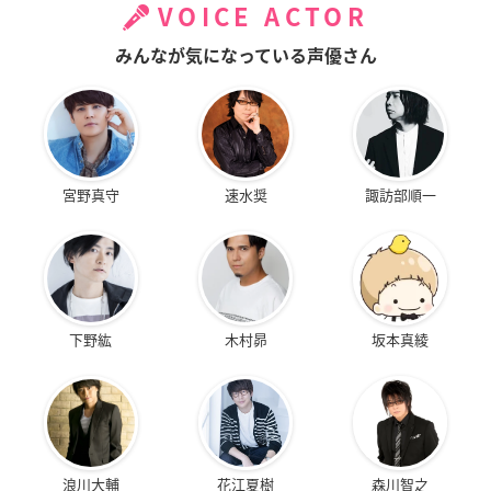
VOICE ACTOR
みんなが気になっている声優さん
宮野真守
速水奨
諏訪部順一
下野紘
木村昴
坂本真綾
浪川大輔
花江夏樹
森川智之