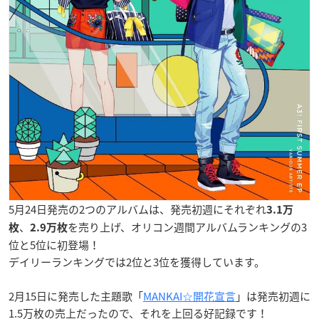
5月24日発売の2つのアルバムは、発売初週にそれぞれ
3.1万
、
を売り上げ、オリコン週間アルバムランキングの3
枚
2.9万枚
位と5位に初登場！
デイリーランキングでは2位と3位を獲得しています。
2月15日に発売した主題歌「
MANKAI☆開花宣言
」は発売初週に
1.5万枚の売上だったので、それを上回る好記録です！