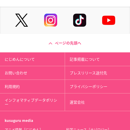
ページの先頭へ
にじめんについて
記事掲載について
お問い合わせ
プレスリリース送付先
利用規約
プライバシーポリシー
インフォマティブデータポリシ
運営会社
ー
kusuguru
media
アニメ情報［にじめん］
科学ニュース［ナゾロジー］