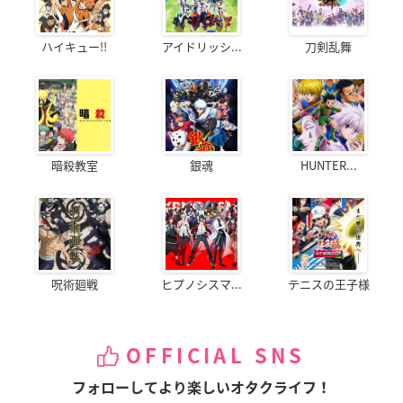
ハイキュー!!
アイドリッシ...
刀剣乱舞
暗殺教室
銀魂
HUNTER...
呪術廻戦
ヒプノシスマ...
テニスの王子様
OFFICIAL SNS
フォローしてより楽しいオタクライフ！