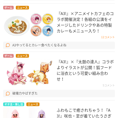
ゲーム
ニュース
『A3!』×アニメイトカフェのコ
ラボ開催決定！各組の公演をイ
メージしたドリンクやあの特製
カレーもメニュー入り！
12コメント
A3やってるとカレー食べたくなるよね
ゲーム
ニュース
『A3!』×『太鼓の達人』コラボ
よりイラストが公開！狐フード
に浴衣という可愛い組み合わ
せ！
5コメント
破壊力やばすぎた
オタ活・推し活
ニュース
ふわもこで癒されちゃう！『A
3!』咲也・至が着ていたうさぎ