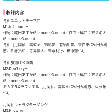
収録内容
冬組ユニットテーマ曲
M1.to bloom…
作詞：織田あすか(Elements Garden)／作曲・編曲：末益涼太
(Elements Garden)
冬組［月岡紬、高遠丞、御影密、有栖川誉、雪白東(CV:田丸篤
志、佐藤拓也、寺島惇太、豊永利行、柿原徹也)］
冬組旗揚げ公演曲
M2.Don’t cry…
作詞：織田あすか(Elements Garden)／作曲・編曲：末益涼太
(Elements Garden)
ミカエル&ラファエル［月岡紬、高遠丞(CV:田丸篤志、佐藤拓
也)］
月岡紬キャラクターソング
M3.Keyword