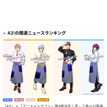
A3!の関連ニュースランキング
アプリ
ゲーム
カフェ
ニュース
『A3!』ｘ「アニメイトカフェ」第4弾決定！至・三角らの等身