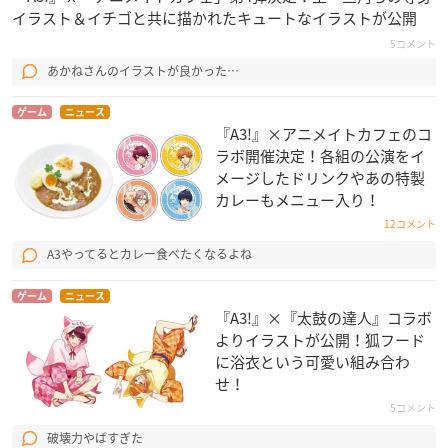
イラスト＆イチゴと共に描かれたキュートなイラストが公開
5コメント
あかねさんのイラストが良かった…
ゲーム
ニュース
『A3!』×アニメイトカフェのコ
ラボ開催決定！各組の公演をイ
メージしたドリンクやあの特製
カレーもメニュー入り！
12コメント
A3やってるとカレー食べたくなるよね
ゲーム
ニュース
『A3!』×『太鼓の達人』コラボ
よりイラストが公開！狐フード
に浴衣という可愛い組み合わ
せ！
5コメント
破壊力やばすぎた