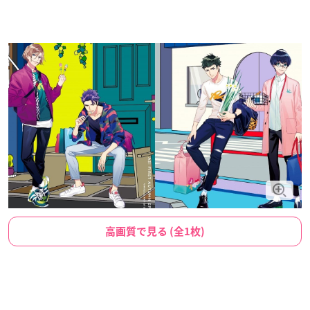
高画質で見る (全1枚)