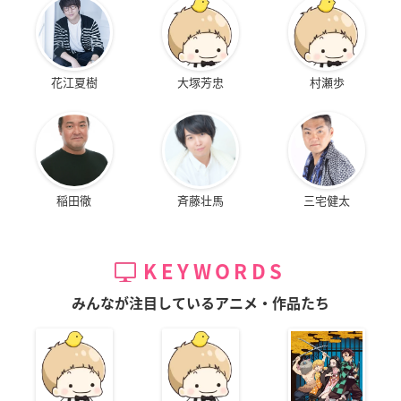
花江夏樹
大塚芳忠
村瀬歩
稲田徹
斉藤壮馬
三宅健太
KEYWORDS
みんなが注目しているアニメ・作品たち