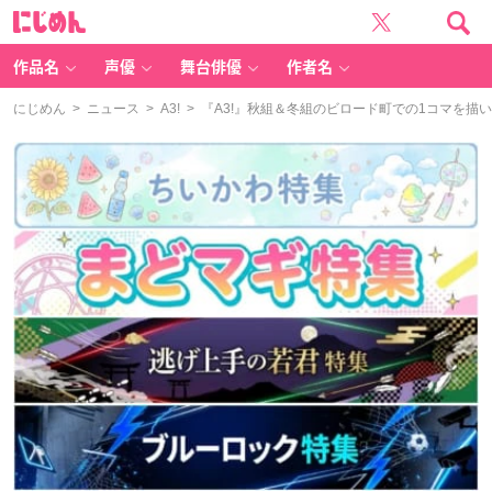
に
じ
め
ん
作品名
声優
舞台俳優
作者名
にじめん
>
ニュース
>
A3!
> 『A3!』秋組＆冬組のビロード町での1コマを