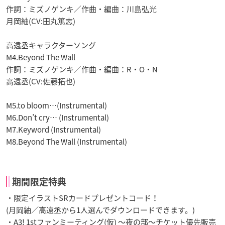
作詞：ミズノゲンキ／作曲・編曲：川島弘光
月岡紬(CV:田丸篤志)
高遠丞キャラクターソング
M4.Beyond The Wall
作詞：ミズノゲンキ／作曲・編曲：R・O・N
高遠丞(CV:佐藤拓也)
M5.to bloom…(Instrumental)
M6.Don’t cry… (Instrumental)
M7.Keyword (Instrumental)
M8.Beyond The Wall (Instrumental)
期間限定特典
・限定イラストSRカードプレゼントコード！
(月岡紬／高遠丞から1人選んでダウンロードできます。)
・A3! 1stファンミーティング(仮) ～夜の部～チケット優先販売