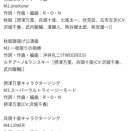
M1.oneXone
作詞・作曲・編曲：R・O・N
秋組［摂津万里、兵頭十座、七尾太一、伏見臣、古市左京(CV:
沢城千春、武内駿輔、濱健人、熊谷健太郎、帆世雄一)］
秋組旗揚げ公演曲
M2.一夜限りの相棒
作詞・作曲・編曲：沖井礼二(TWEEDEES)
ルチアーノ&ランスキー［摂津万里、兵頭十座(CV:沢城千春、
武内駿輔)］
摂津万里キャラクターソング
M3.スーパーウルトライージーモード
作詞・作曲・編曲：R・O・N
摂津万里(CV:沢城千春)
兵頭十座キャラクターソング
M4.LONER