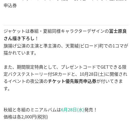
申込券
ジャケットは春組・夏組同様キャラクターデザインの
冨士原良
！
さん
描き下ろし
旗揚げ公演の主演と準主演の、天鵞絨(ビロード)町での1コマが
描かれています。
また、期間限定特典として、プレゼントコードでGETできる限
定バクステストーリー付SRカードと、10月28日(土)に開催され
るイベントの夜公演の
が付いてきま
チケット
優先販売申込券
す。
秋組と冬組のミニアルバムは
6月28日(水)
発売！
価格は各2,000円(税別)