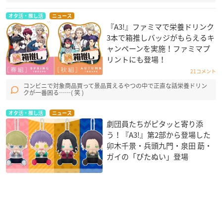
オタ活・推し活
ニュース
『A3!』ファミマで栄養ドリンク
3本で箱推しバッジがもらえるキ
ャンペーンを実施！ファミマプ
リントにも登場！
21コメント
コンビニで対象商品買って景品貰えるやつの中で正直な話栄養ドリン
クが一番困る……( 笑 )
オタ活・推し活
ニュース
劇団員たちがピタッと寄り添
う！『A3!』第2部から登場した
卯木千景・兵頭九門・泉田 莇・
ガイの「ぴたぬい」登場