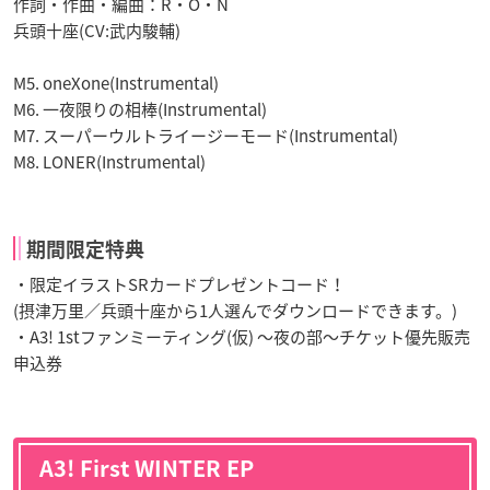
作詞・作曲・編曲：R・O・N
兵頭十座(CV:武内駿輔)
M5. oneXone(Instrumental)
M6. 一夜限りの相棒(Instrumental)
M7. スーパーウルトライージーモード(Instrumental)
M8. LONER(Instrumental)
期間限定特典
・限定イラストSRカードプレゼントコード！
(摂津万里／兵頭十座から1人選んでダウンロードできます。)
・A3! 1stファンミーティング(仮) ～夜の部～チケット優先販売
申込券
A3! First WINTER EP