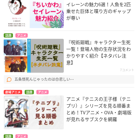
イレーンの魅力6選！人魚を2匹
乗せた巨体と喋り方のギャップ
が尊い
話題
アニメ
『呪術廻戦』キャラクター生死
一覧！登場人物の生存状況をわ
かりやすく紹介【ネタバレ注
意】
7コメント
五条悟死んじゃったのは😞悲しい⋯
劇場アニメ
話題
アニメ
アニメ『テニスの王子様（テニ
プリ）』シリーズを見る順番ま
とめ！TVアニメ・OVA・劇場版
が見れるサブスクを網羅
話題
アニメ