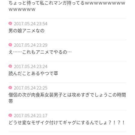
ちょっと待って私これマンガ持ってるｗｗｗｗｗｗｗｗｗ
ｗｗｗｗｗｗ
2017.05.24 23:54
男の娘アニメなの
2017.05.24 23:29
え……これもアニメでやるの…
2017.05.24 23:24
読んだことあるやつで草
2017.05.24 22:25
僧侶の次が肉食系女装男子とは攻めすぎでしょうこの時間
帯
2017.05.24 21:17
どうせ変なモザイク付けてギャグにするんでしょ？！？！