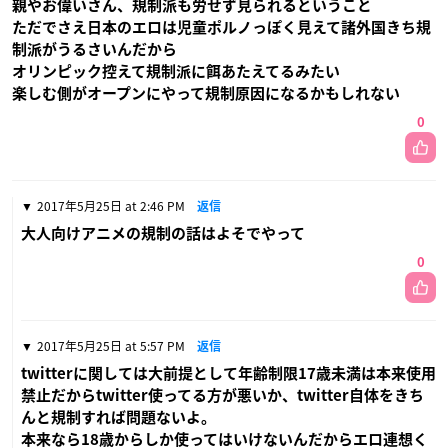
親やお偉いさん、規制派も労せず見られるということ
ただでさえ日本のエロは児童ポルノっぽく見えて諸外国きち規
制派がうるさいんだから
オリンピック控えて規制派に餌あたえてるみたい
楽しむ側がオープンにやって規制原因になるかもしれない
0
2017年5月25日 at 2:46 PM
返信
大人向けアニメの規制の話はよそでやって
0
2017年5月25日 at 5:57 PM
返信
twitterに関しては大前提として年齢制限17歳未満は本来使用
禁止だからtwitter使ってる方が悪いか、twitter自体をきち
んと規制すれば問題ないよ。
本来なら18歳からしか使ってはいけないんだからエロ連想く