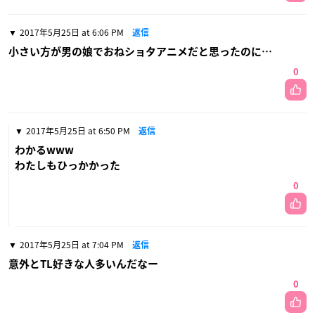
2017年5月25日 at 6:06 PM
返信
小さい方が男の娘でおねショタアニメだと思ったのに…
0
2017年5月25日 at 6:50 PM
返信
わかるwww
わたしもひっかかった
0
2017年5月25日 at 7:04 PM
返信
意外とTL好きな人多いんだなー
0