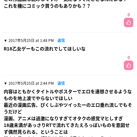
これを機にコミック買うのもありかも？？
0
2017年5月25日 at 1:48 PM
返信
R18乙女ゲーもこの流れでしてほしいな
0
2017年5月25日 at 2:44 PM
返信
内容はともかくタイトルやポスターでエロを連想させるような
ものを地上波でやらないでほしい
最近の漫画広告、ぴくしぶやツイったーのエロ垂れ流しでもそ
うだけど
漫画、アニメは過激になりすぎてオタクの感覚マヒしすぎ
18歳未満があっさりRTで流れてきたえろっぽいものを意図せ
ず偶然見られる、ということは