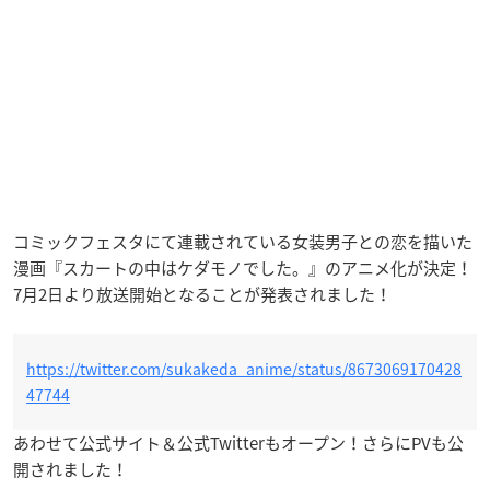
コミックフェスタにて連載されている女装男子との恋を描いた
漫画『スカートの中はケダモノでした。』のアニメ化が決定！
7月2日より放送開始となることが発表されました！
https://twitter.com/sukakeda_anime/status/8673069170428
47744
あわせて公式サイト＆公式Twitterもオープン！さらにPVも公
開されました！