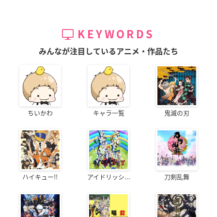
KEYWORDS
みんなが注目しているアニメ・作品たち
ちいかわ
キャラ一覧
鬼滅の刃
ハイキュー!!
アイドリッシ...
刀剣乱舞