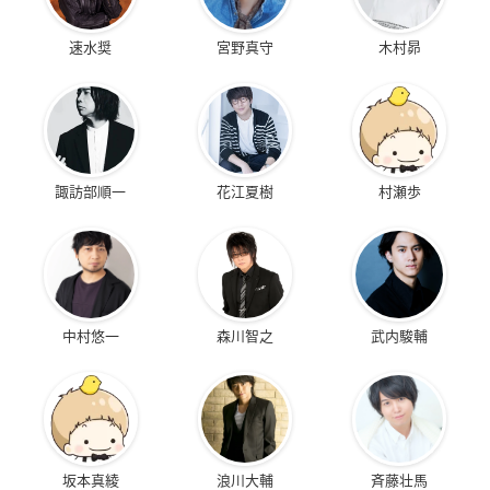
速水奨
宮野真守
木村昴
諏訪部順一
花江夏樹
村瀬歩
中村悠一
森川智之
武内駿輔
坂本真綾
浪川大輔
斉藤壮馬