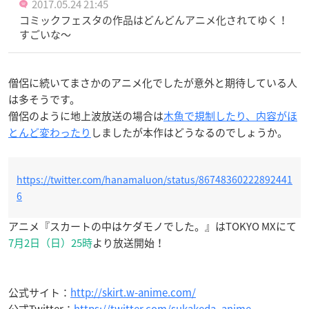
2017.05.24 21:45
コミックフェスタの作品はどんどんアニメ化されてゆく！
すごいな～
僧侶に続いてまさかのアニメ化でしたが意外と期待している人
は多そうです。
僧侶のように地上波放送の場合は
木魚で規制したり、内容がほ
とんど変わったり
しましたが本作はどうなるのでしょうか。
https://twitter.com/hanamaluon/status/86748360222892441
6
アニメ『スカートの中はケダモノでした。』はTOKYO MXにて
7月2日（日）25時
より放送開始！
公式サイト：
http://skirt.w-anime.com/
公式Twitter：
https://twitter.com/sukakeda_anime