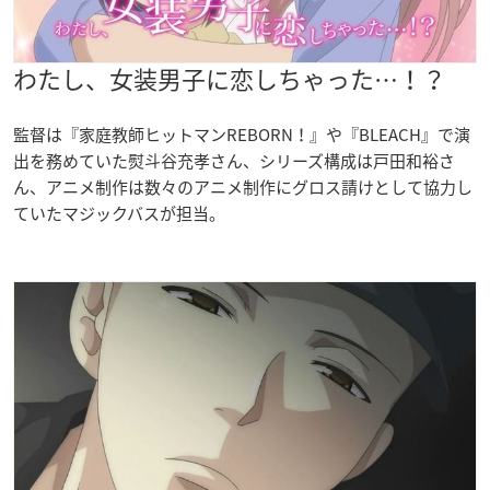
わたし、女装男子に恋しちゃった…！？
監督は『家庭教師ヒットマンREBORN！』や『BLEACH』で演
出を務めていた
熨斗谷充孝
さん、シリーズ構成は戸田和裕さ
ん、アニメ制作は数々のアニメ制作にグロス請けとして協力し
ていたマジックバスが担当。