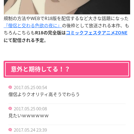
規制の方法やWEBでR18版を配信するなど大きな話題になった
『僧侶と交わる色欲の夜に』
の後枠として放送される本作、も
ちろんこちらも
R18の完全版は
コミックフェスタアニメZONE
。
にて
配信される予定
意外と期待してる！？
2017.05.25 00:54
僧侶よりクオリティ高そうでわらう
2017.05.25 00:08
見たいｗｗｗｗｗｗ
2017.05.24 23:39