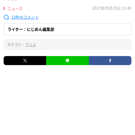
2017年05月25日 13:40
ニュース
12
ライター：にじめん編集部
カテゴリ :
アニメ