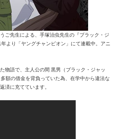
うご先生による、手塚治虫先生の『ブラック・ジ
11年より「ヤングチャンピオン」にて連載中。アニ
た物語で、
主人公の間 黒男（ブラック・ジャッ
、
多額の借金を背負っていた為、在学中から
違法な
返済に充てています。