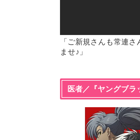
「ご新規さんも常連さ
ませ♪」
医者／『ヤングブラ