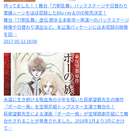
待ってました！！舞台『刀剣乱舞』バックステージや日替わり
軍議シーンをほぼ収録したBlu-ray＆DVD発売決定！
舞台『刀剣乱舞』虚伝 燃ゆる本能寺～再演～のバックステージ
映像や日替わり演出など、本公演パッケージには未収録の映像
を詰…
2017-05-12 18:00
永遠に生き続ける吸血鬼の少年を描いた萩尾望都先生の傑作
『ポーの一族』を宝塚花組トップスター主演で舞台化！
萩尾望都先生による漫画『ポーの一族』が宝塚歌劇花組にて舞
台化されることが発表されました。2018年1月より3月にかけ
て…