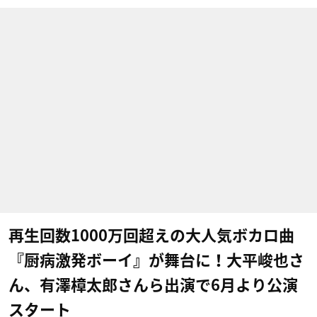
再生回数1000万回超えの大人気ボカロ曲
『厨病激発ボーイ』が舞台に！大平峻也さ
ん、有澤樟太郎​さんら出演で6月より公演
スタート