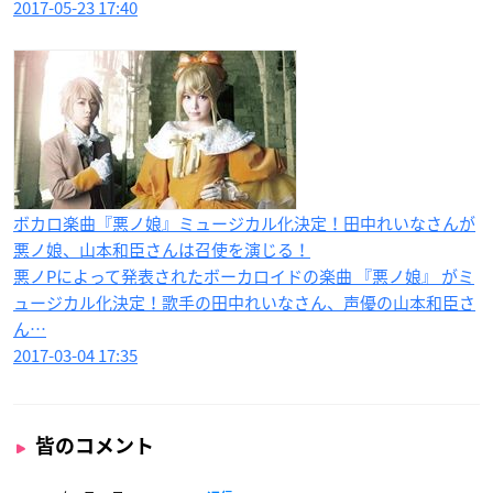
2017-05-23 17:40
ボカロ楽曲『悪ノ娘』ミュージカル化決定！田中れいなさんが
悪ノ娘、山本和臣さんは召使を演じる！
悪ノPによって発表されたボーカロイドの楽曲 『悪ノ娘』 がミ
ュージカル化決定！歌手の田中れいなさん、声優の山本和臣さ
ん…
2017-03-04 17:35
皆のコメント