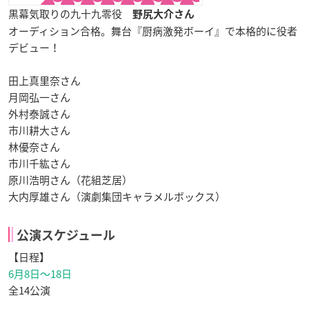
黒幕気取りの九十九零役
野尻大介さん
オーディション合格。舞台『厨病激発ボーイ』で本格的に役者
デビュー！
田上真里奈さん
月岡弘一さん
外村泰誠さん
市川耕大さん
林優奈さん
市川千紘さん
原川浩明さん（花組芝居）
大内厚雄さん（演劇集団キャラメルボックス）
公演スケジュール
【日程】
6月8日〜18日
全14公演