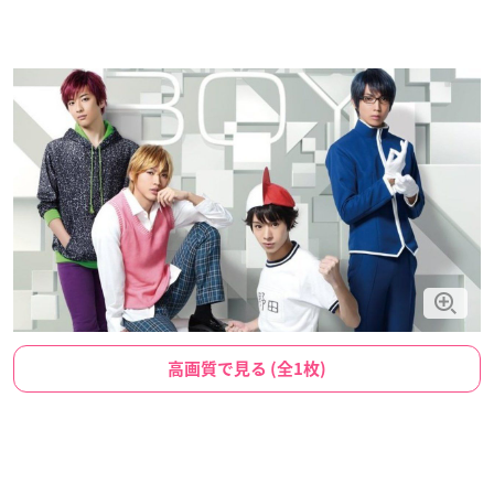
高画質で見る (全1枚)