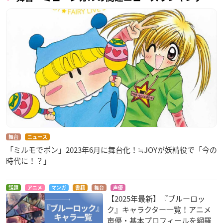
舞台
ニュース
「ミルモでポン」2023年6月に舞台化！≒JOYが妖精役で「今の
時代に！？」
話題
アニメ
マンガ
書籍
舞台
声優
【2025年最新】『ブルーロッ
ク』キャラクター一覧！アニメ
声優・基本プロフィールを網羅