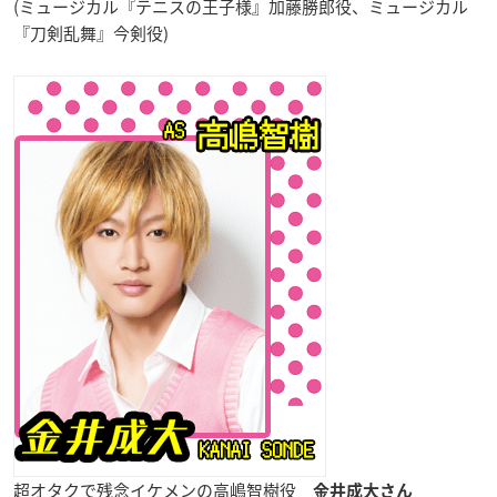
(ミュージカル『テニスの王子様』加藤勝郎役、ミュージカル
『刀剣乱舞』今剣役)
超オタクで残念イケメンの高嶋智樹役
金井成大さん