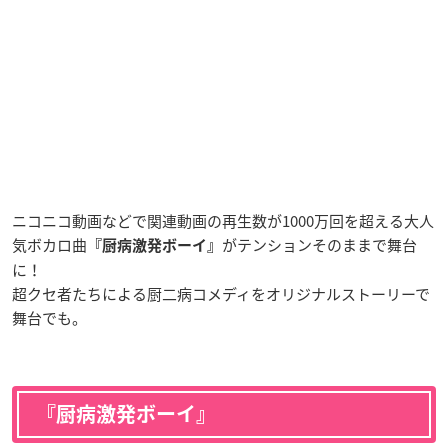
ニコニコ動画などで関連動画の再生数が1000万回を超える大人
気ボカロ曲
がテンションそのままで舞台
『厨病激発ボーイ』
に！
超クセ者たちによる厨二病コメディをオリジナルストーリーで
舞台でも。
『厨病激発ボーイ』