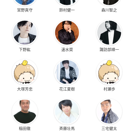
宮野真守
鈴村健一
森川智之
下野紘
速水奨
諏訪部順一
大塚芳忠
花江夏樹
村瀬歩
稲田徹
斉藤壮馬
三宅健太