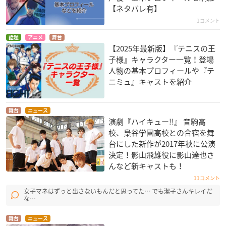
【ネタバレ有】
1コメント
話題
アニメ
舞台
【2025年最新版】『テニスの王
子様』キャラクター一覧！登場
人物の基本プロフィールや『テ
ニミュ』キャストを紹介
舞台
ニュース
演劇『ハイキュー!!』 音駒高
校、梟谷学園高校との合宿を舞
台にした新作が2017年秋に公演
決定！影山飛雄役に影山達也さ
んなど新キャストも！
11コメント
女子マネはずっと出さないもんだと思ってた… でも潔子さんキレイだ
な…
舞台
ニュース