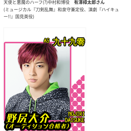
天使と悪魔のハーフ(?)中村和博役
有澤樟太郎さん
(ミュージカル『刀剣乱舞』和泉守兼定役、演劇『ハイキュ
ー!!』国見英役)