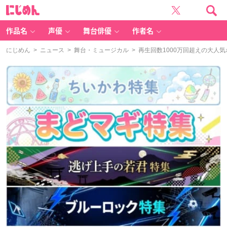
に
じ
め
ん
作品名
声優
舞台俳優
作者名
にじめん
>
ニュース
>
舞台・ミュージカル
> 再生回数1000万回超えの大人