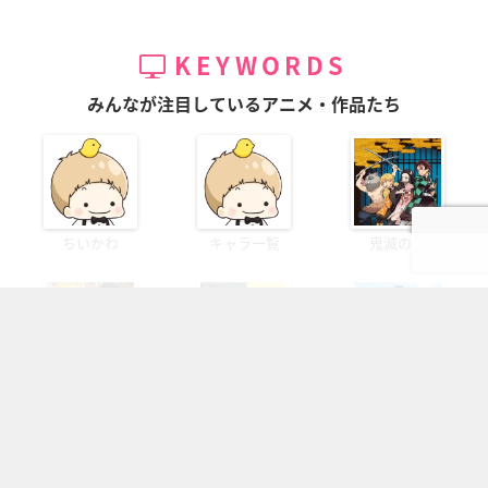
KEYWORDS
みんなが注目しているアニメ・作品たち
ちいかわ
キャラ一覧
鬼滅の刃
HUNTER...
暗殺教室
刀剣乱舞