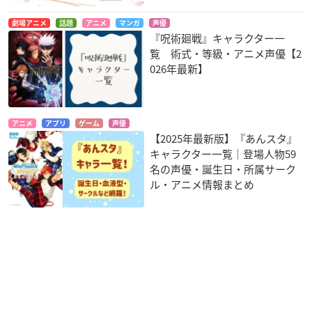
劇場アニメ
話題
アニメ
マンガ
声優
『呪術廻戦』キャラクター一
覧 術式・等級・アニメ声優【2
026年最新】
アニメ
アプリ
ゲーム
声優
【2025年最新版】『あんスタ』
キャラクター一覧｜登場人物59
名の声優・誕生日・所属サーク
ル・アニメ情報まとめ