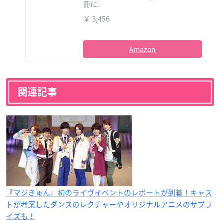
冊に!
￥ 3,456
Amazon
関連記事
『マジきゅん』初のライヴイベントのレポートが到着！キャス
トが考案したダンスのレクチャーやオリジナルアニメのサプラ
イズも！