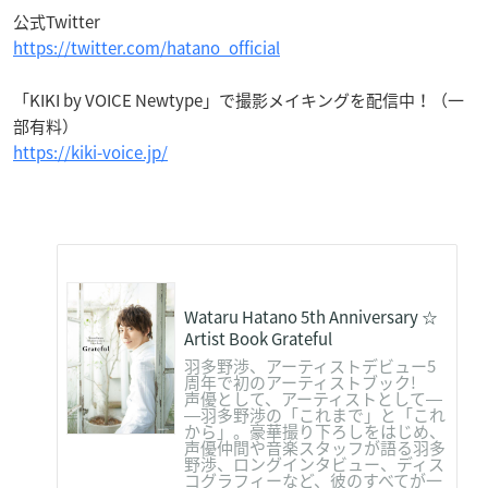
公式Twitter
https://twitter.com/hatano_official
「KIKI by VOICE Newtype」で撮影メイキングを配信中！（一
部有料）
https://kiki-voice.jp/
Wataru Hatano 5th Anniversary ☆
Artist Book Grateful
羽多野渉、アーティストデビュー5
周年で初のアーティストブック!
声優として、アーティストとして―
―羽多野渉の「これまで」と「これ
から」。豪華撮り下ろしをはじめ、
声優仲間や音楽スタッフが語る羽多
野渉、ロングインタビュー、ディス
コグラフィーなど、彼のすべてが一