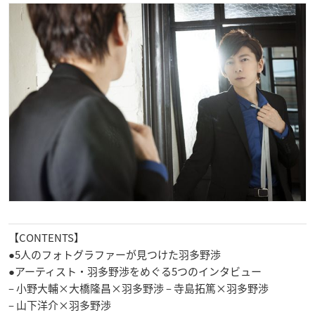
【CONTENTS】
●5人のフォトグラファーが見つけた羽多野渉
●アーティスト・羽多野渉をめぐる5つのインタビュー
– 小野大輔×大橋隆昌×羽多野渉 – 寺島拓篤×羽多野渉
– 山下洋介×羽多野渉