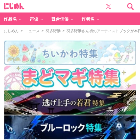
に
じ
め
ん
作品名
声優
舞台俳優
作者名
にじめん
>
ニュース
>
羽多野渉
> 羽多野渉さん初のアーティストブックが本日発