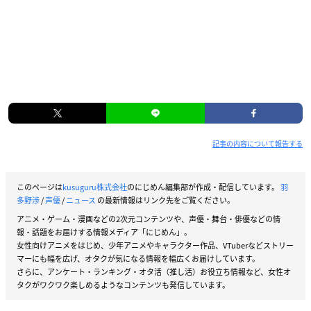
記事の内容について報告する
このページは
kusuguru株式会社
のにじめん編集部が作成・配信しています。
羽
多野渉
/
声優
/
ニュース
の最新情報はリンク先をご覧ください。
アニメ・ゲーム・漫画などの2次元コンテンツや、声優・舞台・俳優などの情
報・話題をお届けする情報メディア「にじめん」。
女性向けアニメをはじめ、少年アニメやキャラクター作品、VTuberなどストリー
マーにも幅を広げ、オタクが気になる情報を幅広くお届けしています。
さらに、アンケート・ランキング・オタ活（推し活）お役立ち情報など、女性オ
タクがワクワク楽しめるようなコンテンツも発信しています。