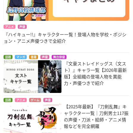
アニメ
声優
『ハイキュー!!』キャラクター一覧！登場人物を学校・ポジシ
ョン・アニメ声優つきで全紹介
話題
マンガ
書籍
声優
舞台俳優
『文豪ストレイドッグス（文ス
ト）』キャラ一覧【2026年最新
版】全組織の登場人物を異能
力・声優つきで紹介
話題
アニメ
ゲーム
声優
【2025年最新】『刀剣乱舞』キ
ャラクター一覧｜刀剣男士117振
の声優・刀派・絵師・アニメ情
報などを完全網羅