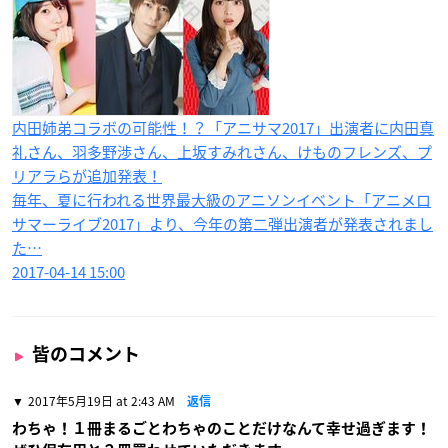
内田姉弟コラボの可能性！？「アニサマ2017」出演者に内田真
礼さん、羽多野渉さん、上坂すみれさん、けものフレンズ、プ
リアラらが追加発表！
毎年、夏に行われる世界最大級のアニソンイベント「アニメロ
サマーライブ2017」より、今年の第二弾出演者が発表されまし
た…
2017-04-14 15:00
皆のコメント
2017年5月19日 at 2:43 AM
返信
わちゃ！１冊まるごとわちゃのことだけなんて幸せ過ぎます！