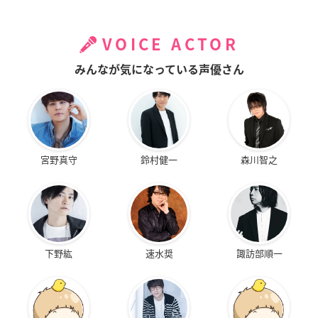
VOICE ACTOR
みんなが気になっている声優さん
宮野真守
鈴村健一
森川智之
下野紘
速水奨
諏訪部順一