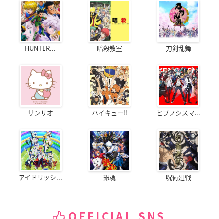
HUNTER...
暗殺教室
刀剣乱舞
サンリオ
ハイキュー!!
ヒプノシスマ...
アイドリッシ...
銀魂
呪術廻戦
OFFICIAL SNS