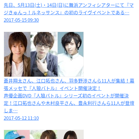
先日、5月13日(土)・14日(日)に舞浜アンフィシアターにて『マ
ジきゅんっ！ルネッサンス』の初のライヴイベントである…
2017-05-15 09:30
蒼井翔太さん、江口拓也さん、羽多野渉さんら11人が集結！幕
張メッセで『人狼バトル』イベント開催決定！
声優企画DVD『人狼バトル』シリーズ初のイベントが開催決
定！江口拓也さんや木村良平さん、豊永利行さんら11人が登壇
しま…
2017-05-12 11:10