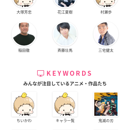
大塚芳忠
花江夏樹
村瀬歩
稲田徹
斉藤壮馬
三宅健太
KEYWORDS
みんなが注目しているアニメ・作品たち
ちいかわ
キャラ一覧
鬼滅の刃