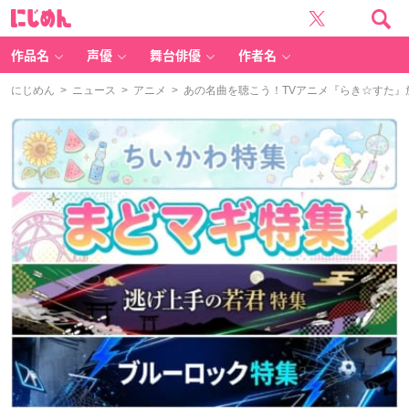
に
じ
め
ん
作品名
声優
舞台俳優
作者名
にじめん
>
ニュース
>
アニメ
> あの名曲を聴こう！TVアニメ『らき☆すた』