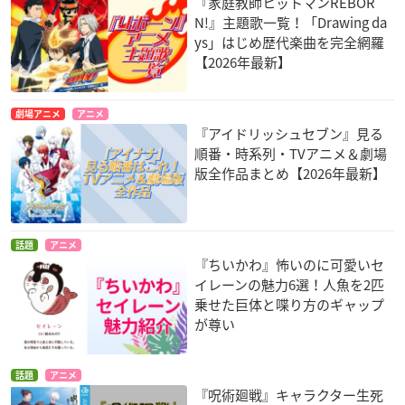
『家庭教師ヒットマンREBOR
N!』主題歌一覧！「Drawing da
ys」はじめ歴代楽曲を完全網羅
【2026年最新】
劇場アニメ
アニメ
『アイドリッシュセブン』見る
順番・時系列・TVアニメ＆劇場
版全作品まとめ【2026年最新】
話題
アニメ
『ちいかわ』怖いのに可愛いセ
イレーンの魅力6選！人魚を2匹
乗せた巨体と喋り方のギャップ
が尊い
話題
アニメ
『呪術廻戦』キャラクター生死