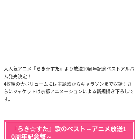
大人気アニメ
より放送10周年記念ベストアルバ
『らき☆すた』
ム発売決定！
4枚組の大ボリュームには主題歌からキャラソンまで収録！さ
らにジャケットは京都アニメーションによる
で
新規描き下ろし
す。
『らき☆すた』歌のベスト～アニメ放送1
0周年記念盤～