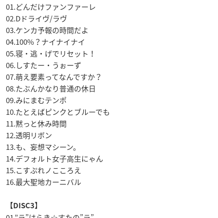
01.どんだけファンファーレ
02.Dドライヴ/ラヴ
03.ケンカ予報の時間だよ
04.100%？ナイナイナイ
05.寝・逃・げでリセット！
06.しすたー・うぉーず
07.萌え要素ってなんですか？
08.たぶんかなり普通の休日
09.みにまむテンポ
10.たとえばピンクとブルーでも
11.黙っと休み時間
12.透明リボン
13.も、妄想マシーン。
14.デフォルト女子高生にゃん
15.こすぷれノこころえ
16.最大聖地カーニバル
【DISC3】
01.”ラ”はらき☆すたの”ラ”