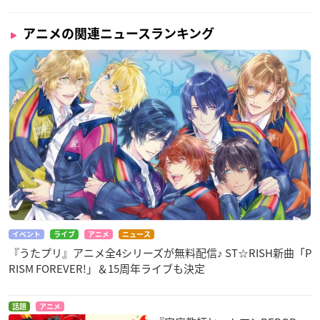
アニメの関連ニュースランキング
イベント
ライブ
アニメ
ニュース
『うたプリ』アニメ全4シリーズが無料配信♪ ST☆RISH新曲「P
RISM FOREVER!」＆15周年ライブも決定
話題
アニメ