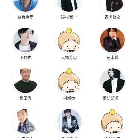
宮野真守
鈴村健一
森川智之
下野紘
大塚芳忠
速水奨
稲田徹
村瀬歩
諏訪部順一