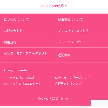
ページの先頭へ
にじめんについて
記事掲載について
お問い合わせ
プレスリリース送付先
利用規約
プライバシーポリシー
インフォマティブデータポリシ
運営会社
ー
kusuguru
media
アニメ情報［にじめん］
科学ニュース［ナゾロジー］
メンタルケア［ココロジー］
心理テスト［シンリ］
Copyright 2013 nijimen.