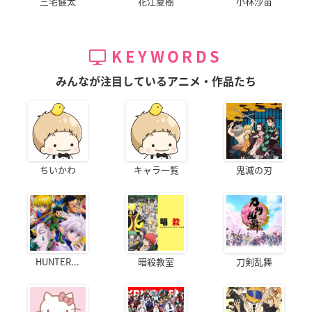
三宅健太
花江夏樹
小林沙苗
KEYWORDS
みんなが注目しているアニメ・作品たち
ちいかわ
キャラ一覧
鬼滅の刃
HUNTER...
暗殺教室
刀剣乱舞