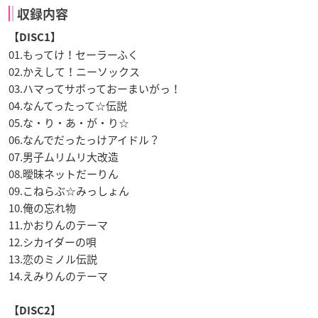
収録内容
【DISC1】
01.もってけ！セーラーふく
02.かえして！ニーソックス
03.ハマってサボっておーまいがっ！
04.なんてったって☆伝説
05.な・り・あ・が・り☆
06.なんでだったっけアイドル？
07.男子ムリムリ大改造
08.曖昧ネットだーりん
09.こねらぶ☆みっしょん
10.俺の忘れ物
11.かおりんのテーマ
12.シカイダーの唄
13.恋のミノル伝説
14.えみりんのテーマ
【DISC2】