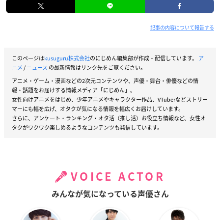
記事の内容について報告する
このページは
kusuguru株式会社
のにじめん編集部が作成・配信しています。
ア
ニメ
/
ニュース
の最新情報はリンク先をご覧ください。
アニメ・ゲーム・漫画などの2次元コンテンツや、声優・舞台・俳優などの情
報・話題をお届けする情報メディア「にじめん」。
女性向けアニメをはじめ、少年アニメやキャラクター作品、VTuberなどストリー
マーにも幅を広げ、オタクが気になる情報を幅広くお届けしています。
さらに、アンケート・ランキング・オタ活（推し活）お役立ち情報など、女性オ
タクがワクワク楽しめるようなコンテンツも発信しています。
VOICE ACTOR
みんなが気になっている声優さん