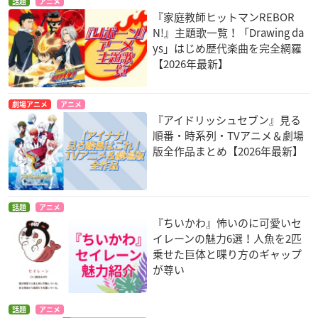
話題
アニメ
『家庭教師ヒットマンREBOR
N!』主題歌一覧！「Drawing da
ys」はじめ歴代楽曲を完全網羅
【2026年最新】
劇場アニメ
アニメ
『アイドリッシュセブン』見る
順番・時系列・TVアニメ＆劇場
版全作品まとめ【2026年最新】
話題
アニメ
『ちいかわ』怖いのに可愛いセ
イレーンの魅力6選！人魚を2匹
乗せた巨体と喋り方のギャップ
が尊い
話題
アニメ