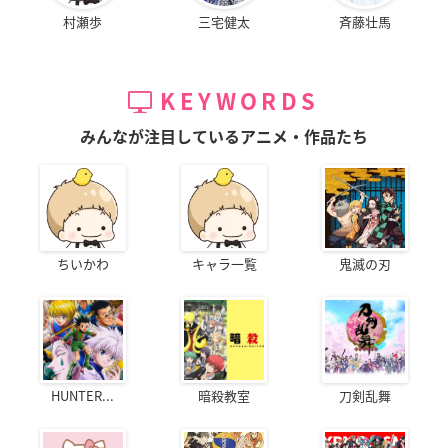
村瀬歩
三宅健太
斉藤壮馬
KEYWORDS
みんなが注目しているアニメ・作品たち
ちいかわ
キャラ一覧
鬼滅の刃
HUNTER...
暗殺教室
刀剣乱舞