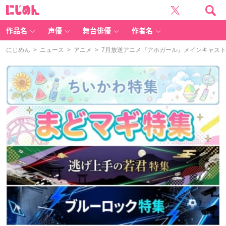
に
じ
め
ん
作品名
声優
舞台俳優
作者名
にじめん
>
ニュース
>
アニメ
> 7月放送アニメ『アホガール』メインキャス