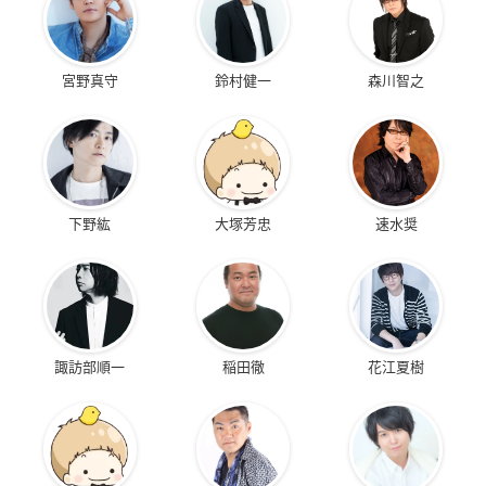
宮野真守
鈴村健一
森川智之
下野紘
大塚芳忠
速水奨
諏訪部順一
稲田徹
花江夏樹