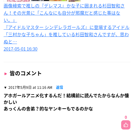
画像検索で推しの『デレマス』かな子に囲まれる杉田智和さ
ん！その光景に「こんなにも自分が邪魔だと感じた事はな
い。」
『アイドルマスター シンデレラガールズ』に登場するアイドル
「三村かな子ちゃん」を推している杉田智和さんですが、思わ
ぬと…
2017-05-01 16:30
皆のコメント
2017年5月9日 at 11:16 AM
返信
アホガールアニメ化するんだ！結構前に読んでたからなんか懐
かしい
あっくんの舎弟？的なヤンキーもでるのかな
0