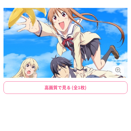
高画質で見る (全1枚)