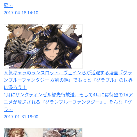
昇…
2017-04-18 14:10
人気キャラのランスロット、ヴェインらが活躍する漫画『グラ
ンブルーファンタジー 双剣の絆』でもっと『グラブル』の世界
に浸ろう！
1月にザンクティンゼル編先行放送、そして4月には待望のTVア
ニメが放送される『グランブルーファンタジー』。そんな『グ
ラ…
2017-01-31 18:00