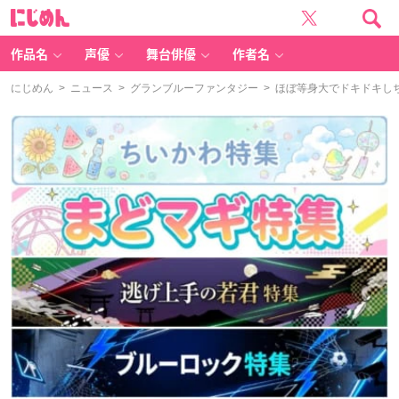
に
じ
め
ん
作品名
声優
舞台俳優
作者名
にじめん
>
ニュース
>
グランブルーファンタジー
> ほぼ等身大でドキドキし