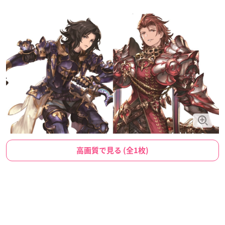
高画質で見る (全1枚)