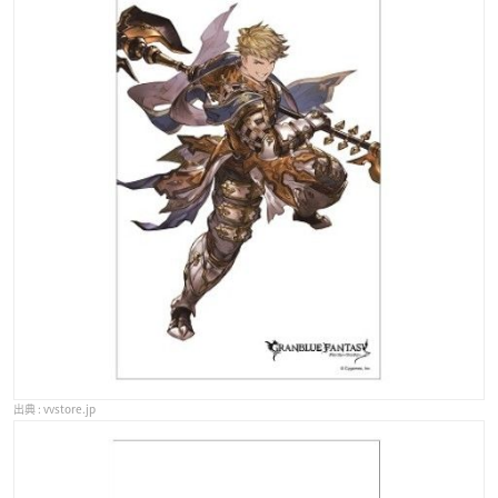
vvstore.jp