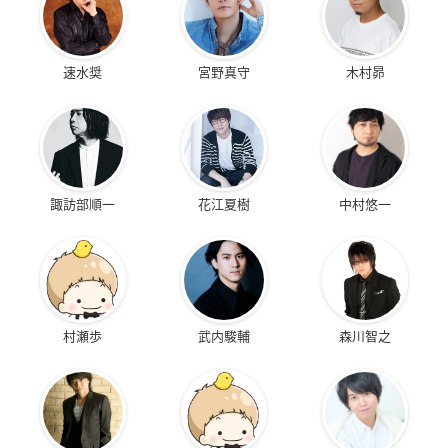
速水奨
宮野真守
木村昴
諏訪部順一
花江夏樹
中村悠一
村瀬歩
武内駿輔
森川智之