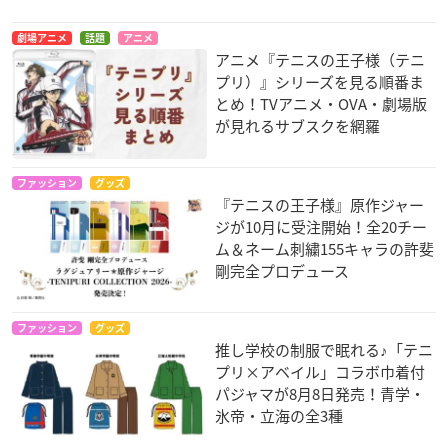
劇場アニメ
話題
アニメ
アニメ『テニスの王子様（テニ
プリ）』シリーズを見る順番ま
とめ！TVアニメ・OVA・劇場版
が見れるサブスクを網羅
ファッション
グッズ
『テニスの王子様』原作ジャー
ジが10月に受注開始！全20チー
ム＆ネーム刺繍155キャラの許斐
剛完全プロデュース
ファッション
グッズ
推し学校の制服で眠れる♪「テニ
プリ×アベイル」コラボ巾着付
パジャマが8月8日発売！青学・
氷帝・立海の全3種