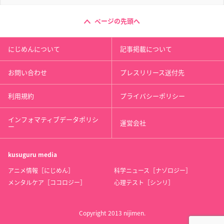
ページの先頭へ
にじめんについて
記事掲載について
お問い合わせ
プレスリリース送付先
利用規約
プライバシーポリシー
インフォマティブデータポリシ
運営会社
ー
kusuguru
media
アニメ情報［にじめん］
科学ニュース［ナゾロジー］
メンタルケア［ココロジー］
心理テスト［シンリ］
Copyright 2013 nijimen.