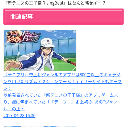
『新テニスの王子様 RisingBeat』はなんと略せば…？
関連記事
『テニプリ』史上初ジャンルのアプリは800曲以上のキャラソ
ンを用いたリズムアクションゲーム！ティザーサイトもオープ
ン！
以前発表されていた『新テニスの王子様』のアプリゲームよ
り、謎に包まれていた「『テニプリ』史上初の”あの”ジャン
ル」の正…
2017-04-28 16:30