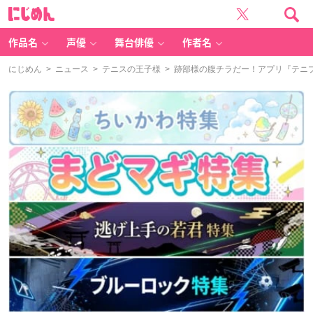
に
じ
め
ん
作品名
声優
舞台俳優
作者名
にじめん
>
ニュース
>
テニスの王子様
> 跡部様の腹チラだー！アプリ『テニ