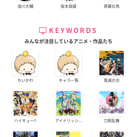
浪川大輔
坂本真綾
斉藤壮馬
KEYWORDS
みんなが注目しているアニメ・作品たち
ちいかわ
キャラ一覧
鬼滅の刃
ハイキュー!!
アイドリッシ...
刀剣乱舞