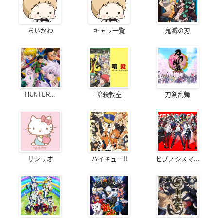
ちいかわ
キャラ一覧
鬼滅の刃
HUNTER...
暗殺教室
刀剣乱舞
サンリオ
ハイキュー!!
ヒプノシスマ...