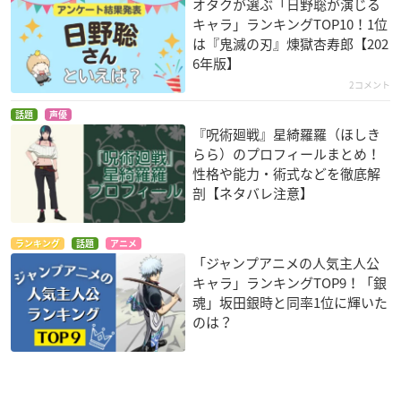
オタクが選ぶ「日野聡が演じる
キャラ」ランキングTOP10！1位
は『鬼滅の刃』煉󠄁獄杏寿郎【202
6年版】
2コメント
話題
声優
『呪術廻戦』星綺羅羅（ほしき
らら）のプロフィールまとめ！
性格や能力・術式などを徹底解
剖【ネタバレ注意】
ランキング
話題
アニメ
「ジャンプアニメの人気主人公
キャラ」ランキングTOP9！「銀
魂」坂田銀時と同率1位に輝いた
のは？