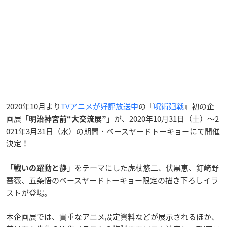
2020年10月より
TVアニメが好評放送中
の『
呪術廻戦
』初の企
画展「
」が、2020年10月31日（土）～2
明治神宮前“大交流展”
021年3月31日（水）の期間・ベースヤードトーキョーにて開催
決定！
「
」をテーマにした虎杖悠二、伏黒恵、釘崎野
戦いの躍動と静
薔薇、五条悟のベースヤードトーキョー限定の描き下ろしイラ
ストが登場。
本企画展では、貴重なアニメ設定資料などが展示されるほか、