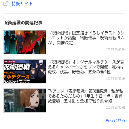
特設サイト
呪術廻戦の関連記事
『呪術廻戦』限定描き下ろしイラストのシ
ルエットが話題！物販催事「呪術廻戦PLA
ZA」開催決定
2020年10月22日
『呪術廻戦』オリジナルマルチケースが貰
えるキャンペーンがセブンで開催！絵柄は
虎杖、伏黒、野薔薇、五条の全4種
2020年10月21日
TVアニメ『呪術廻戦』第3話感想「私が私
であるためだもの」1年生の紅一点・野薔
薇登場！五寸釘と金槌で戦う鉄骨娘
2020年10月19日
もっと見る