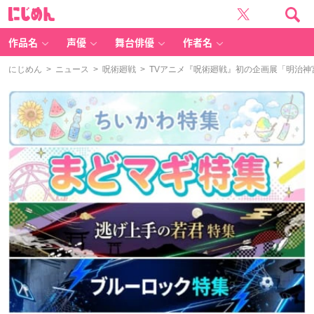
に
じ
め
ん
作品名
声優
舞台俳優
作者名
にじめん
>
ニュース
>
呪術廻戦
> TVアニメ『呪術廻戦』初の企画展「明治神