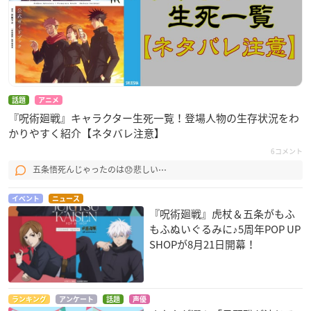
話題
アニメ
『呪術廻戦』キャラクター生死一覧！登場人物の生存状況をわ
かりやすく紹介【ネタバレ注意】
6コメント
五条悟死んじゃったのは😞悲しい⋯
イベント
ニュース
『呪術廻戦』虎杖＆五条がもふ
もふぬいぐるみに♪5周年POP UP
SHOPが8月21日開幕！
ランキング
アンケート
話題
声優