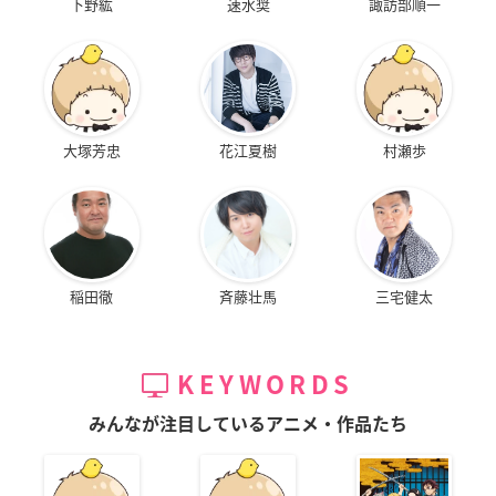
下野紘
速水奨
諏訪部順一
大塚芳忠
花江夏樹
村瀬歩
稲田徹
斉藤壮馬
三宅健太
KEYWORDS
みんなが注目しているアニメ・作品たち