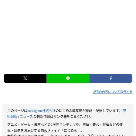
記事の内容について報告する
このページは
kusuguru株式会社
のにじめん編集部が作成・配信しています。
呪
術廻戦
/
ニュース
の最新情報はリンク先をご覧ください。
アニメ・ゲーム・漫画などの2次元コンテンツや、声優・舞台・俳優などの情
報・話題をお届けする情報メディア「にじめん」。