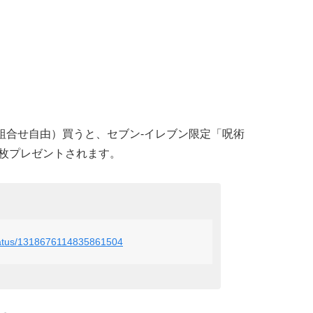
組合せ自由）買うと、セブン‐イレブン限定「呪術
1枚プレゼントされます。
status/1318676114835861504