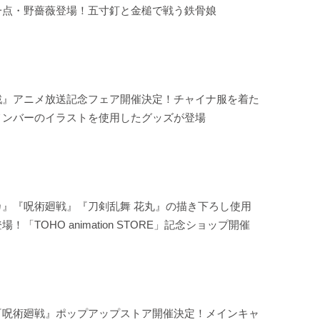
一点・野薔薇登場！五寸釘と金槌で戦う鉄骨娘
戦』アニメ放送記念フェア開催決定！チャイナ服を着た
メンバーのイラストを使用したグッズが登場
カ』『呪術廻戦』『刀剣乱舞 花丸』の描き下ろし使用
！「TOHO animation STORE」記念ショップ開催
『呪術廻戦』ポップアップストア開催決定！メインキャ