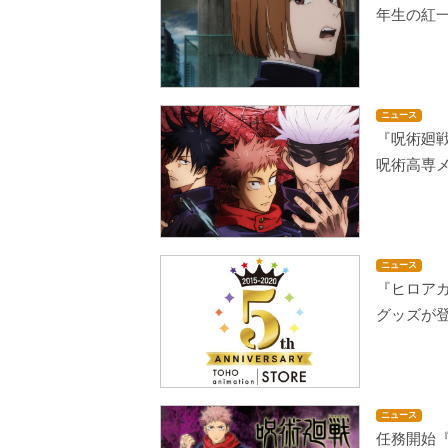
年生の紅
ニュース
『呪術廻
呪術高専
ニュース
『ヒロア
グッズが登場
ニュース
任務開始