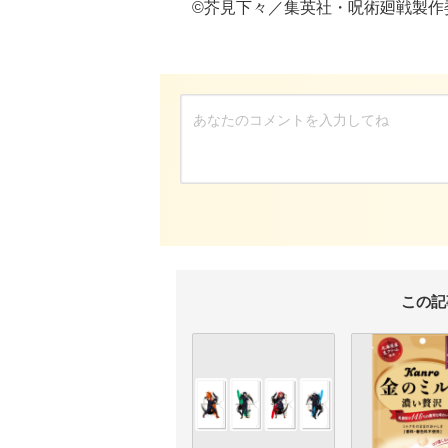
©芥見下々／集英社・呪術廻戦製作
この記