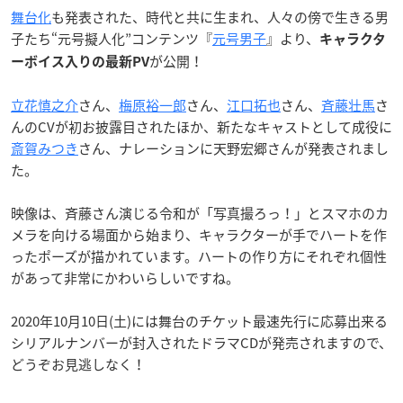
舞台化
も発表された、時代と共に生まれ、人々の傍で生きる男
子たち“元号擬人化”コンテンツ『
元号男子
』より、
キャラクタ
が公開！
ーボイス入りの最新PV
立花慎之介
さん、
梅原裕一郎
さん、
江口拓也
さん、
斉藤壮馬
さ
んのCVが初お披露目されたほか、新たなキャストとして成役に
斎賀みつき
さん、ナレーションに天野宏郷さんが発表されまし
た。
映像は、斉藤さん演じる令和が「写真撮ろっ！」とスマホのカ
メラを向ける場面から始まり、キャラクターが手でハートを作
ったポーズが描かれています。ハートの作り方にそれぞれ個性
があって非常にかわいらしいですね。
2020年10月10日(土)には舞台のチケット最速先行に応募出来る
シリアルナンバーが封入されたドラマCDが発売されますので、
どうぞお見逃しなく！