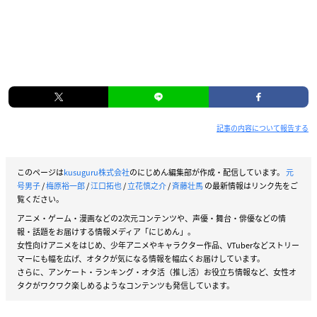
記事の内容について報告する
このページは
kusuguru株式会社
のにじめん編集部が作成・配信しています。
元
号男子
/
梅原裕一郎
/
江口拓也
/
立花慎之介
/
斉藤壮馬
の最新情報はリンク先をご
覧ください。
アニメ・ゲーム・漫画などの2次元コンテンツや、声優・舞台・俳優などの情
報・話題をお届けする情報メディア「にじめん」。
女性向けアニメをはじめ、少年アニメやキャラクター作品、VTuberなどストリー
マーにも幅を広げ、オタクが気になる情報を幅広くお届けしています。
さらに、アンケート・ランキング・オタ活（推し活）お役立ち情報など、女性オ
タクがワクワク楽しめるようなコンテンツも発信しています。