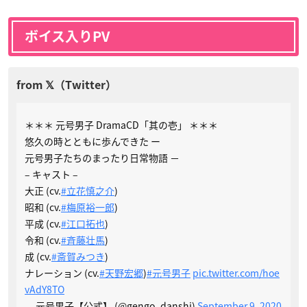
ボイス入りPV
＊＊＊ 元号男子 DramaCD「其の壱」 ＊＊＊
悠久の時とともに歩んできた ー
元号男子たちのまったり日常物語 －
– キャスト –
大正 (cv.
#立花慎之介
)
昭和 (cv.
#梅原裕一郎
)
平成 (cv.
#江口拓也
)
令和 (cv.
#斉藤壮馬
)
成 (cv.
#斎賀みつき
)
ナレーション (cv.
#天野宏郷
)
#元号男子
pic.twitter.com/hoe
vAdY8TO
— 元号男子【公式】 (@gengo_danshi)
September 9, 2020