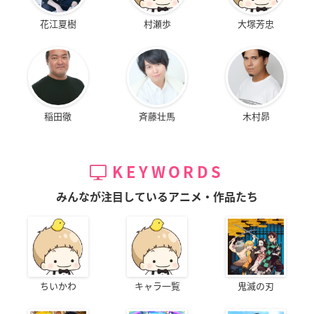
花江夏樹
村瀬歩
大塚芳忠
稲田徹
斉藤壮馬
木村昴
KEYWORDS
みんなが注目しているアニメ・作品たち
ちいかわ
キャラ一覧
鬼滅の刃