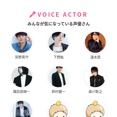
VOICE ACTOR
みんなが気になっている声優さん
宮野真守
下野紘
速水奨
諏訪部順一
鈴村健一
森川智之