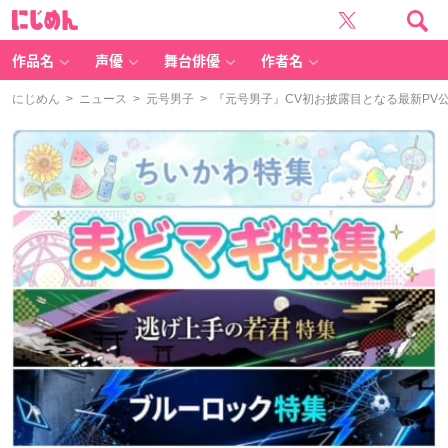
に
じ
め
ん
作品名
声優
舞台俳優
作者名
にじめん
>
ニュース
>
元号男子
> 『元号男子』CV初お披露目となる最新P