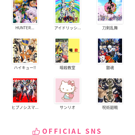
HUNTER...
アイドリッシ...
刀剣乱舞
ハイキュー!!
暗殺教室
銀魂
ヒプノシスマ...
サンリオ
呪術廻戦
OFFICIAL SNS