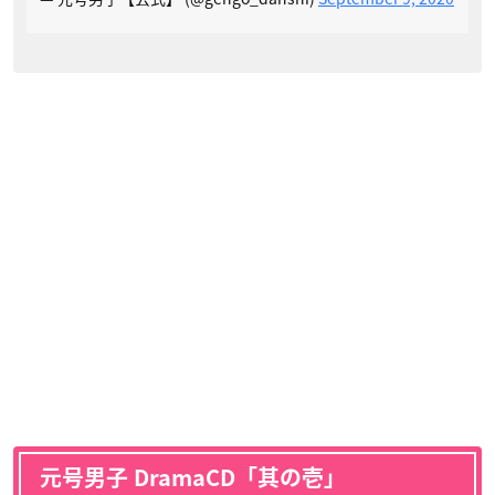
元号男子 DramaCD「其の壱」