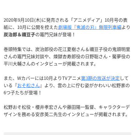
2020年9月10日(木)に発売される「アニメディア」10月号の表
紙に、10月に公開を控えた
劇場版『鬼滅の刃』無限列車編
より
の竈門兄妹が登場！
炭治郎＆禰豆子
巻頭特集では、炭治郎役の花江夏樹さん＆禰豆子役の鬼頭明里
さんの竈門兄妹対談や、煉獄杏寿郎役の日野聡さん・魘夢役の
平川大輔さんのインタビューが掲載されます。
また、Wカバーには10月よりTVアニメ
第3期の放送が決定
して
いる『
おそ松さん
』より、雲の上に佇む姿がかわいい松野家の
6つ子たちが登場！
松野おそ松役・櫻井孝宏さんや藤田陽一監督、キャラクターデ
ザインを務める安彦英二先生のインタビューが掲載されます。