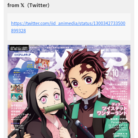
https://twitter.com/iid_animedia/status/1300342733500
899328