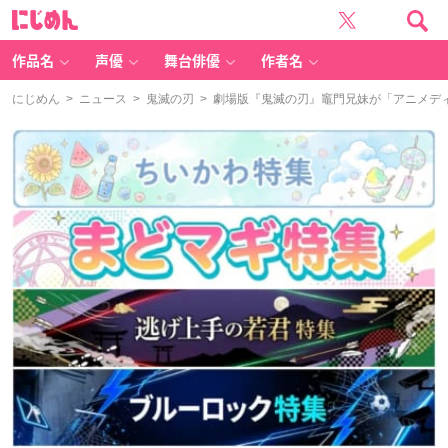
に
じ
め
ん
作品名
声優
舞台俳優
作者名
にじめん
>
ニュース
>
鬼滅の刃
> 劇場版『鬼滅の刃』竈門兄妹が「アニメデ