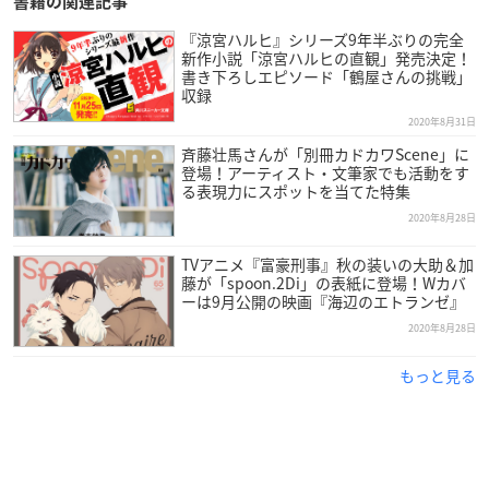
書籍の関連記事
『涼宮ハルヒ』シリーズ9年半ぶりの完全
新作小説「涼宮ハルヒの直観」発売決定！
書き下ろしエピソード「鶴屋さんの挑戦」
収録
2020年8月31日
斉藤壮馬さんが「別冊カドカワScene」に
登場！アーティスト・文筆家でも活動をす
る表現力にスポットを当てた特集
2020年8月28日
TVアニメ『富豪刑事』秋の装いの大助＆加
藤が「spoon.2Di」の表紙に登場！Wカバ
ーは9月公開の映画『海辺のエトランゼ』
2020年8月28日
もっと見る