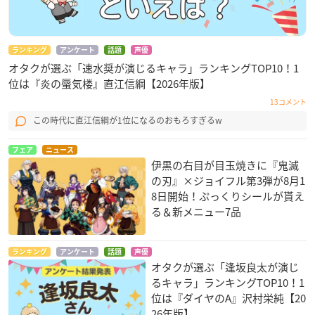
ランキング
アンケート
話題
声優
オタクが選ぶ「速水奨が演じるキャラ」ランキングTOP10！1
位は『炎の蜃気楼』直江信綱【2026年版】
13コメント
この時代に直江信綱が1位になるのおもろすぎるw
フェア
ニュース
伊黒の右目が目玉焼きに『鬼滅
の刃』×ジョイフル第3弾が8月1
8日開始！ぷっくりシールが貰え
る＆新メニュー7品
ランキング
アンケート
話題
声優
オタクが選ぶ「逢坂良太が演じ
るキャラ」ランキングTOP10！1
位は『ダイヤのA』沢村栄純【20
26年版】