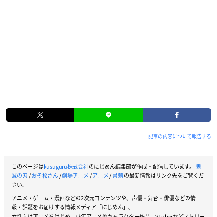
記事の内容について報告する
このページは
kusuguru株式会社
のにじめん編集部が作成・配信しています。
鬼
滅の刃
/
おそ松さん
/
劇場アニメ
/
アニメ
/
書籍
の最新情報はリンク先をご覧くだ
さい。
アニメ・ゲーム・漫画などの2次元コンテンツや、声優・舞台・俳優などの情
報・話題をお届けする情報メディア「にじめん」。
女性向けアニメをはじめ、少年アニメやキャラクター作品、VTuberなどストリー