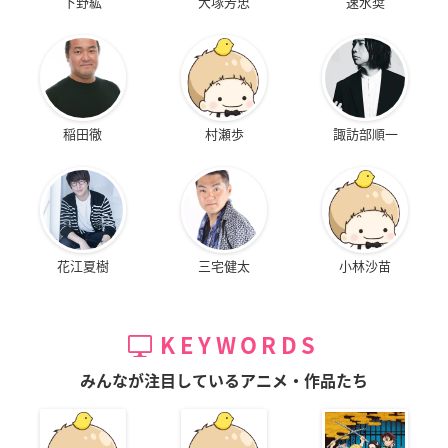
下野紘
大塚芳忠
速水奨
稲田徹
村瀬歩
諏訪部順一
花江夏樹
三宅健太
小林沙苗
KEYWORDS
みんなが注目しているアニメ・作品たち