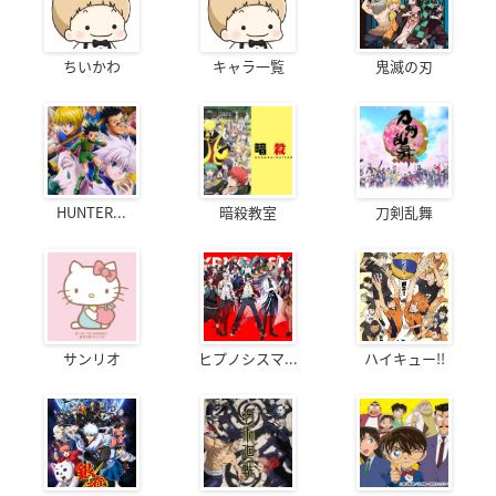
ちいかわ
キャラ一覧
鬼滅の刃
HUNTER...
暗殺教室
刀剣乱舞
サンリオ
ヒプノシスマ...
ハイキュー!!