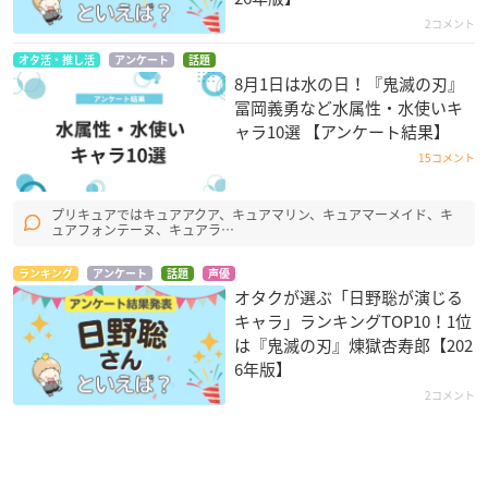
2コメント
オタ活・推し活
アンケート
話題
8月1日は水の日！『鬼滅の刃』
冨岡義勇など水属性・水使いキ
ャラ10選 【アンケート結果】
15コメント
プリキュアではキュアアクア、キュアマリン、キュアマーメイド、キ
ュアフォンテーヌ、キュアラ…
ランキング
アンケート
話題
声優
オタクが選ぶ「日野聡が演じる
キャラ」ランキングTOP10！1位
は『鬼滅の刃』煉󠄁獄杏寿郎【202
6年版】
2コメント