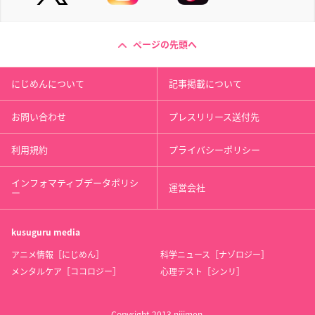
ページの先頭へ
にじめんについて
記事掲載について
お問い合わせ
プレスリリース送付先
利用規約
プライバシーポリシー
インフォマティブデータポリシ
運営会社
ー
kusuguru
media
アニメ情報［にじめん］
科学ニュース［ナゾロジー］
メンタルケア［ココロジー］
心理テスト［シンリ］
Copyright 2013 nijimen.