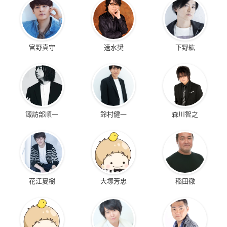
宮野真守
速水奨
下野紘
諏訪部順一
鈴村健一
森川智之
花江夏樹
大塚芳忠
稲田徹