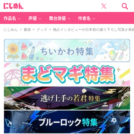
に
じ
め
ん
作品名
声優
舞台俳優
作者名
にじめん
>
書籍
>
グッズ
> 独占インタビューや日本初の撮り下ろし写真が表紙