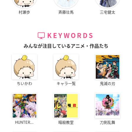
村瀬歩
斉藤壮馬
三宅健太
KEYWORDS
みんなが注目しているアニメ・作品たち
ちいかわ
キャラ一覧
鬼滅の刃
HUNTER...
暗殺教室
刀剣乱舞