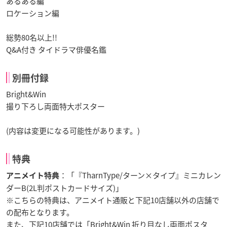
あるある編
ロケーション編
総勢80名以上!!
Q&A付き タイドラマ俳優名鑑
別冊付録
Bright&Win
撮り下ろし両面特大ポスター
(内容は変更になる可能性があります。)
特典
：「『TharnType/ターン×タイプ』ミニカレン
アニメイト特典
ダーB(2L判ポストカードサイズ)」
※こちらの特典は、アニメイト通販と下記10店舗以外の店舗で
の配布となります。
また、下記10店舗では「Bright&Win 折り目なし両面ポスタ