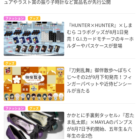
ュアやラスト賞の振り子時計など賞品名が先行公開
ファッション
グッズ
『HUNTER×HUNTER』×しま
むら コラボグッズが8月1日発
売！G.I.カードモチーフのキーホ
ルダーやパスケースが登場
グッズ
『刀剣乱舞』御伴散歩～ぽちく
じ～その2が9月下旬発売！フィ
ンガーパペットや近侍ピンシー
ルが当たる
ファッション
グッズ
かかとに手裏剣タッセル♪『忍た
ま乱太郎』×MAYLAのパンプス
が8月7日予約開始、五年生＆六
年生の全2色