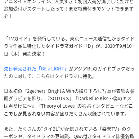
アニメイトオンライン、人気すぎて初回入荷分満了してたけど
追加受付がスタートしたって！まだ特典付きでゲットできます
ぞ！
「TVガイド」を発行している、東京ニュース通信社からタイド
ラマ作品に特化した
が、2020年9月10
タイドラマガイド「D」
日（木）発売決定！
先日発売された「BE a LIGHT」
がアジアBLのガイドブックだっ
たのに対して、こちらはタイドラマに特化。
日本初の『2gether』Bright＆Winの撮り下ろし写真が表紙＆巻
頭グラビアを飾り、『SOTUS S』『Dark Blue Kiss～僕のキス
は君だけに～』『Theory of Love』の独占インタビューなど
こ
内容が盛りだくさん収録されています。
こでしか見られない
また、たくさんの”タイBL”が配信されている「楽天TV」のク
ーポンや、タイドラマの豆知識、Q&A付きタイドラマ俳優名鑑