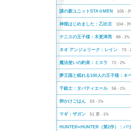
謎の新ユニットSTA☆MEN
105
3
神様はじめました：乙比古
104
3
テニスの王子様：木更津亮
88
2%
ネオ アンジェリーク：レイン
73
魔法使いの約束：ミスラ
72
2%
夢王国と眠れる100人の王子様：ネ
千銃士：タバティエール
56
1%
卵かけごはん
53
1%
マギ：ザガン
51
票
1%
HUNTER×HUNTER（第2作）：パ