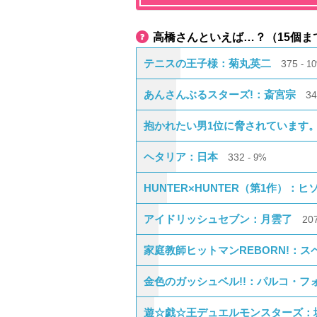
高橋さんといえば…？（15個ま
テニスの王子様：菊丸英二
375
1
あんさんぶるスターズ!：斎宮宗
3
抱かれたい男1位に脅されています
ヘタリア：日本
332
9%
HUNTER×HUNTER（第1作）：ヒ
アイドリッシュセブン：月雲了
20
家庭教師ヒットマンREBORN!：
金色のガッシュベル!!：パルコ・フ
遊☆戯☆王デュエルモンスターズ：