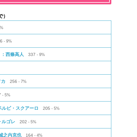
で）
0%
46
9%
。：西條高人
337
9%
ソカ
256
7%
7
5%
スペルビ・スクアーロ
205
5%
ォルゴレ
202
5%
城之内克也
164
4%