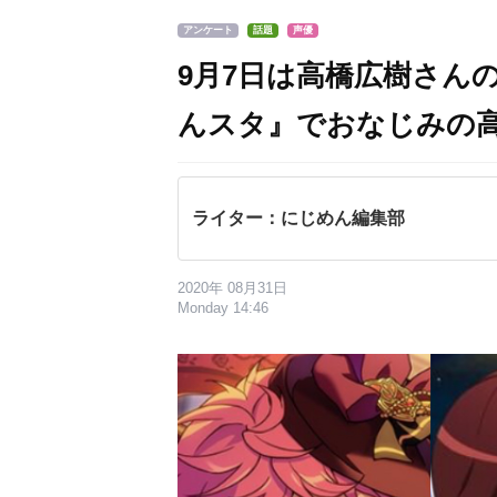
アンケート
話題
声優
9月7日は高橋広樹さん
んスタ』でおなじみの
ライター：にじめん編集部
2020年 08月31日
Monday 14:46