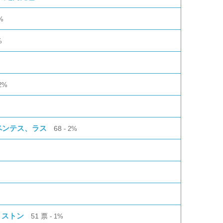
%
%
2%
ペンテス、ラス
68
2%
リストン
51
票
1%