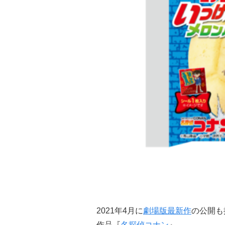
2021年4月に
劇場版最新作
の公開も
作品『
名探偵コナン
』。