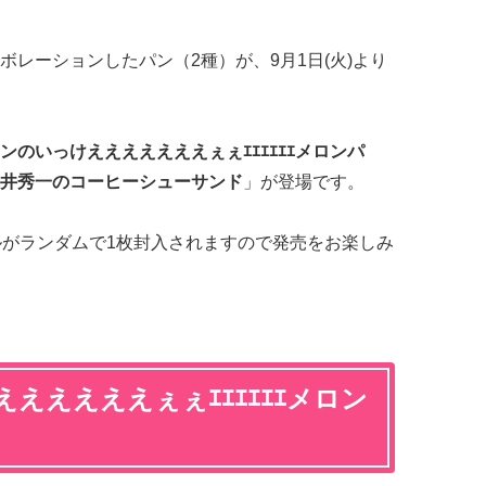
レーションしたパン（2種）が、9月1日(火)より
ンのいっけえええええええぇぇｴｴｴｴｴｴメロンパ
井秀一のコーヒーシューサンド
」が登場です。
ルがランダムで1枚封入されますので発売をお楽しみ
えええええぇぇｴｴｴｴｴｴメロン