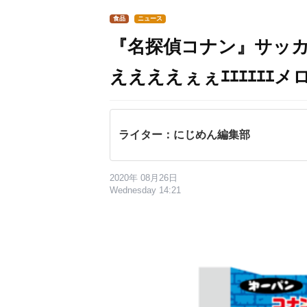
食品
ニュース
『名探偵コナン』サッ
ええええぇぇｴｴｴｴｴｴ
ライター：にじめん編集部
2020年 08月26日
Wednesday 14:21