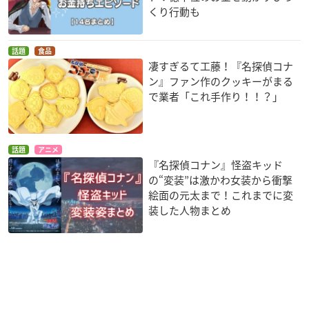
くり行動も
話題
食品
凄すぎるて工藤！『名探偵コナ
ン』ファン作のクッキーがまる
で業者「これ手作り！！？」
話題
アニメ
『名探偵コナン』怪盗キッド
の“変装”は激かわ女装から衝撃
絵面の元太まで！これまでに変
装した人物まとめ