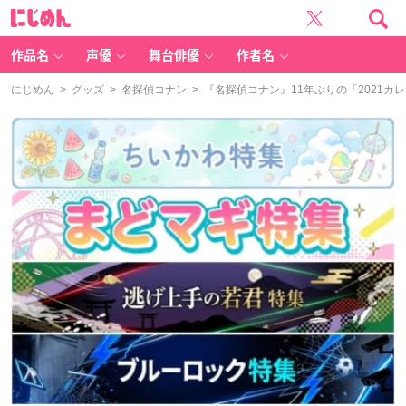
に
じ
め
ん
作品名
声優
舞台俳優
作者名
にじめん
>
グッズ
>
名探偵コナン
> 『名探偵コナン』11年ぶりの「2021カ