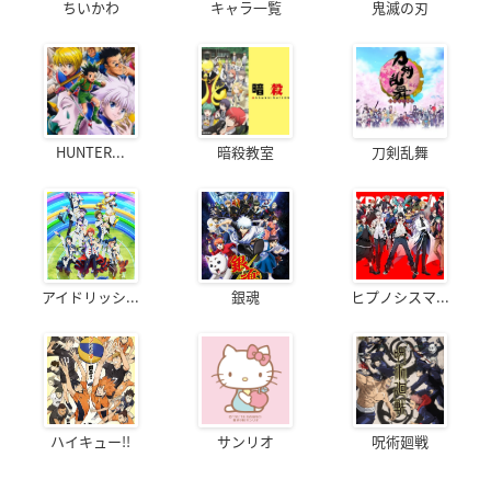
ちいかわ
キャラ一覧
鬼滅の刃
HUNTER...
暗殺教室
刀剣乱舞
アイドリッシ...
銀魂
ヒプノシスマ...
ハイキュー!!
サンリオ
呪術廻戦