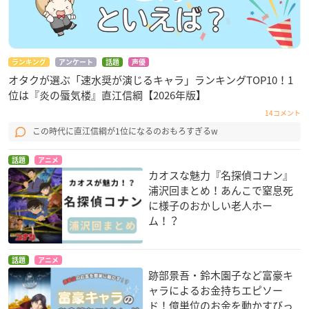
ランキング
アンケート
話題
声優
オタクが選ぶ「速水奨が演じるキャラ」ランキングTOP10！1
位は『炎の蜃気楼』直江信綱【2026年版】
14コメント
この時代に直江信綱が1位になるのおもろすぎるw
話題
アニメ
カオスな魅力『名探偵コナン』
浦沢回まとめ！あんこで窒息死
に様子のおかしい老人ホー
ム！？
話題
アニメ
跡部景吾・鈴木園子など富豪キ
ャラによるお金持ちエピソー
ド！億単位のお金を動かすびっ