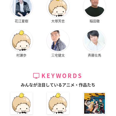
花江夏樹
大塚芳忠
稲田徹
村瀬歩
三宅健太
斉藤壮馬
KEYWORDS
みんなが注目しているアニメ・作品たち