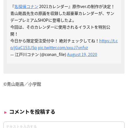
『
名探偵コナン
2021カレンダー』原作ver.の制作が決定！
青山剛昌先生の原画を収録した超豪華カレンダーが、サン
デープレミアムSHOPに登場したよ。
今回は、そのカレンダーに使用されるイラストを特別公
開！
今日から限定受注受付中！ 絶対チェックしてね！
https://t.c
o/jGaC153JSq
pic.twitter.com/xxuJ7vnfvz
— 江戸川コナン (@conan_file)
August 19, 2020
©青山剛昌／小学館
コメントを投稿する