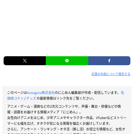
記事の内容について報告する
このページは
kusuguru株式会社
のにじめん編集部が作成・配信しています。
名
探偵コナン
/
グッズ
の最新情報はリンク先をご覧ください。
アニメ・ゲーム・漫画などの2次元コンテンツや、声優・舞台・俳優などの情
報・話題をお届けする情報メディア「にじめん」。
女性向けアニメをはじめ、少年アニメやキャラクター作品、VTuberなどストリー
マーにも幅を広げ、オタクが気になる情報を幅広くお届けしています。
さらに、アンケート・ランキング・オタ活（推し活）お役立ち情報など、女性オ