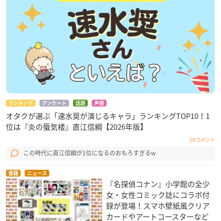
ランキング
アンケート
話題
声優
オタクが選ぶ「速水奨が演じるキャラ」ランキングTOP10！1
位は『炎の蜃気楼』直江信綱【2026年版】
14コメント
この時代に直江信綱が1位になるのおもろすぎるw
書籍
ニュース
『名探偵コナン』小学館の全少
女・女性コミック誌にコラボ付
録が登場！スマホ壁紙風クリア
カードやアートコースターなど