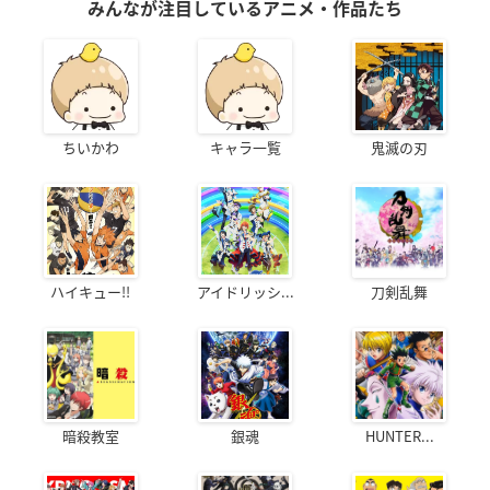
みんなが注目しているアニメ・作品たち
ちいかわ
キャラ一覧
鬼滅の刃
ハイキュー!!
アイドリッシ...
刀剣乱舞
暗殺教室
銀魂
HUNTER...