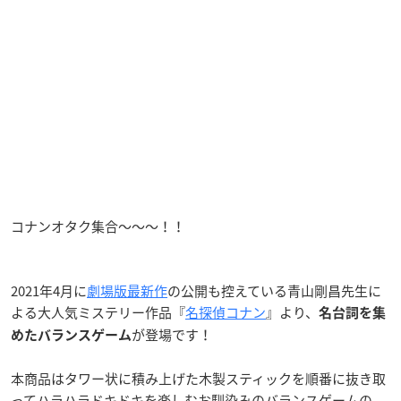
コナンオタク集合〜〜〜！！
2021年4月に
劇場版最新作
の公開も控えている青山剛昌先生に
よる大人気ミステリー作品『
名探偵コナン
』より、
名台詞を集
が登場です！
めたバランスゲーム
本商品はタワー状に積み上げた木製スティックを順番に抜き取
ってハラハラドキドキを楽しむお馴染みのバランスゲームの