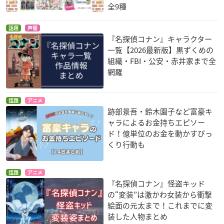
全9種
話題
声優
『名探偵コナン』キャラクター
一覧【2026最新版】黒ずくめの
組織・FBI・公安・赤井家まで全
網羅
話題
アニメ
跡部景吾・鈴木園子など富豪キ
ャラによるお金持ちエピソー
ド！億単位のお金を動かすびっ
くり行動も
話題
アニメ
『名探偵コナン』怪盗キッド
の“変装”は激かわ女装から衝撃
絵面の元太まで！これまでに変
装した人物まとめ