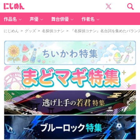
に
じ
め
ん
作品名
声優
舞台俳優
作者名
にじめん
>
グッズ
>
名探偵コナン
> 『名探偵コナン』名台詞を集めたバラン