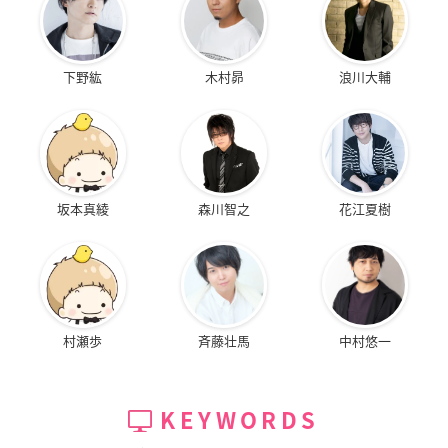
下野紘
木村昴
浪川大輔
坂本真綾
森川智之
花江夏樹
村瀬歩
斉藤壮馬
中村悠一
KEYWORDS