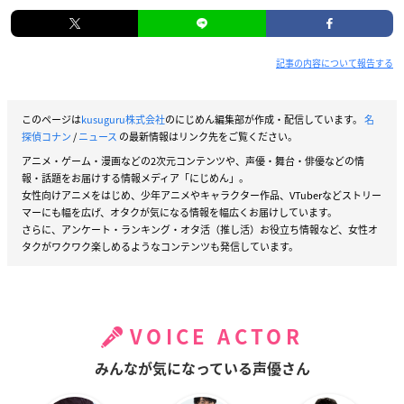
記事の内容について報告する
このページは
kusuguru株式会社
のにじめん編集部が作成・配信しています。
名
探偵コナン
/
ニュース
の最新情報はリンク先をご覧ください。
アニメ・ゲーム・漫画などの2次元コンテンツや、声優・舞台・俳優などの情
報・話題をお届けする情報メディア「にじめん」。
女性向けアニメをはじめ、少年アニメやキャラクター作品、VTuberなどストリー
マーにも幅を広げ、オタクが気になる情報を幅広くお届けしています。
さらに、アンケート・ランキング・オタ活（推し活）お役立ち情報など、女性オ
タクがワクワク楽しめるようなコンテンツも発信しています。
VOICE ACTOR
みんなが気になっている声優さん