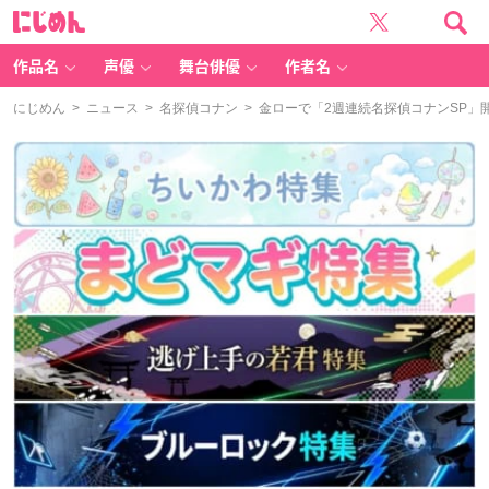
に
じ
め
ん
作品名
声優
舞台俳優
作者名
にじめん
>
ニュース
>
名探偵コナン
> 金ローで「2週連続名探偵コナンSP」