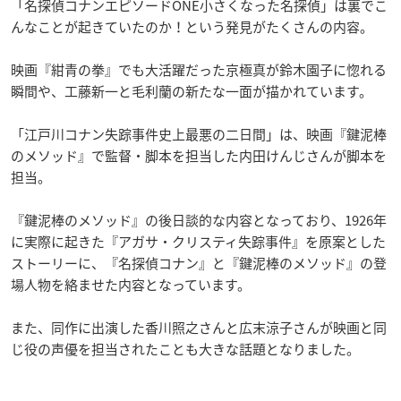
「名探偵コナンエピソードONE小さくなった名探偵」は裏でこ
んなことが起きていたのか！という発見がたくさんの内容。
映画『紺青の拳』でも大活躍だった京極真が鈴木園子に惚れる
瞬間や、工藤新一と毛利蘭の新たな一面が描かれています。
「江戸川コナン失踪事件史上最悪の二日間」は、映画『鍵泥棒
のメソッド』で監督・脚本を担当した内田けんじさんが脚本を
担当。
『鍵泥棒のメソッド』の後日談的な内容となっており、1926年
に実際に起きた『アガサ・クリスティ失踪事件』を原案とした
ストーリーに、『名探偵コナン』と『鍵泥棒のメソッド』の登
場人物を絡ませた内容となっています。
また、同作に出演した香川照之さんと広末涼子さんが映画と同
じ役の声優を担当されたことも大きな話題となりました。