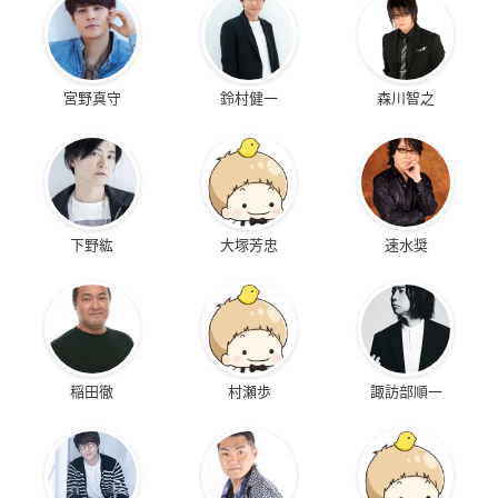
宮野真守
鈴村健一
森川智之
下野紘
大塚芳忠
速水奨
稲田徹
村瀬歩
諏訪部順一