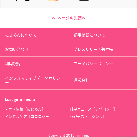
ページの先頭へ
にじめんについて
記事掲載について
お問い合わせ
プレスリリース送付先
利用規約
プライバシーポリシー
インフォマティブデータポリシ
運営会社
ー
kusuguru
media
アニメ情報［にじめん］
科学ニュース［ナゾロジー］
メンタルケア［ココロジー］
心理テスト［シンリ］
Copyright 2013 nijimen.