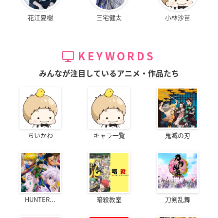
花江夏樹
三宅健太
小林沙苗
KEYWORDS
みんなが注目しているアニメ・作品たち
ちいかわ
キャラ一覧
鬼滅の刃
HUNTER...
暗殺教室
刀剣乱舞