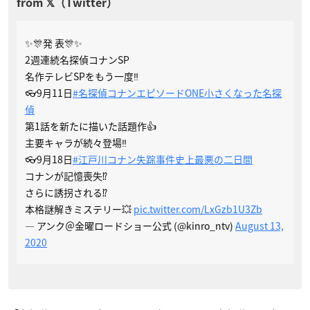
✨🎊発 表🎊✨
2週連続名探偵コナンSP
名作テレビSPをもう一度‼️
👓9月11日
#名探偵コナンエピソードONE小さくなった名探
偵
第1話を新たに描いた話題作👍
主要キャラが続々登場‼️
👓9月18日
#江戸川コナン失踪事件史上最悪の二日間
コナンが記憶喪失⁉️
さらに誘拐される⁉️
本格謎解きミステリー💥
pic.twitter.com/LxGzb1U3Zb
— アンク＠金曜ロードショー公式 (@kinro_ntv)
August 13,
2020