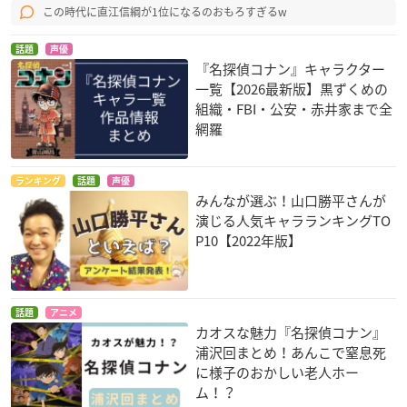
この時代に直江信綱が1位になるのおもろすぎるw
話題
声優
『名探偵コナン』キャラクター
一覧【2026最新版】黒ずくめの
組織・FBI・公安・赤井家まで全
網羅
ランキング
話題
声優
みんなが選ぶ！山口勝平さんが
演じる人気キャラランキングTO
P10【2022年版】
話題
アニメ
カオスな魅力『名探偵コナン』
浦沢回まとめ！あんこで窒息死
に様子のおかしい老人ホー
ム！？