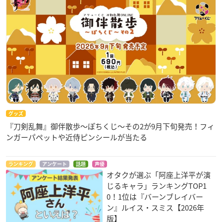
グッズ
『刀剣乱舞』御伴散歩～ぽちくじ～その2が9月下旬発売！フィ
ンガーパペットや近侍ピンシールが当たる
ランキング
アンケート
話題
声優
オタクが選ぶ「阿座上洋平が演
じるキャラ」ランキングTOP1
0！1位は『バーンブレイバー
ン』ルイス・スミス【2026年
版】