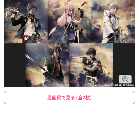
高画質で見る (全2枚)