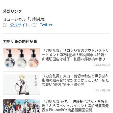
外部リンク
ミュージカル「刀剣乱舞」
公式サイト
／
Twitter
刀剣乱舞の関連記事
『刀剣乱舞』サロン品質のアウトバストリ
ートメント第2弾登場！鶴丸国永は鈴蘭・
山姥切国広は柚子・乱藤四郎は桃の香り
2020年8月25日
『刀剣乱舞』太刀・髭切の和装と黒手袋&
指輪の組み合わせがエロかっこいい！新た
な装い“軽装”第十六弾公開
2020年8月24日
「刀剣乱舞-花丸-」佐藤拓也さん・斉藤壮
馬さんらスペシャルイベント追加出演者発
表＆Blu-rayBOX商品展開図公開