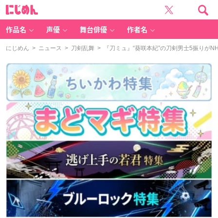
に
じ
め
ん
作品名
声優
舞台俳優
作者名
にじめん
>
ニュース
>
刀剣乱舞
> 『刀ミュ』“葵咲本紀”の刀剣男士5振りが