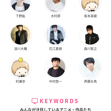
下野紘
木村昴
坂本真綾
浪川大輔
花江夏樹
森川智之
村瀬歩
中村悠一
斉藤壮馬
KEYWORDS
みんなが注目しているアニメ・作品たち