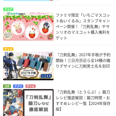
フェア
ファミマ限定「いちごマスコッ
トぬいぐるみ」スタンプキャン
ペーン開催！『刀剣乱舞』やサ
ンリオのマスコット購入権利を
ゲット
グッズ
『刀剣乱舞』2027年手帳が予約
開始！三日月宗近ら全14種の織
りデザインに刀剣男士名を刻印
話題
アプリ
ゲーム
『刀剣乱舞（とうらぶ）』鍛刀
レシピ徹底解説｜鍛刀時間・お
すすめレシピ一覧【2024年保存
版】