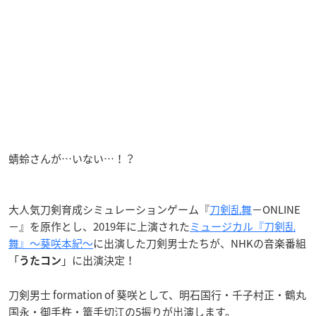
蜻蛉さんが…いない…！？
大人気刀剣育成シミュレーションゲーム『
刀剣乱舞
−ONLINE
−』を原作とし、2019年に上演された
ミュージカル『刀剣乱
舞』～葵咲本紀～
に出演した刀剣男士たちが、NHKの音楽番組
「
」に出演決定！
うたコン
刀剣男士 formation of 葵咲として、明石国行・千子村正・鶴丸
国永・御手杵・篭手切江の5振りが出演します。