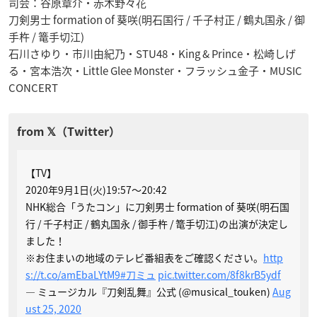
司会：谷原章介・赤木野々花
刀剣男士 formation of 葵咲(明石国行 / 千子村正 / 鶴丸国永 / 御
手杵 / 篭手切江)
石川さゆり・市川由紀乃・STU48・King & Prince・松崎しげ
る・宮本浩次・Little Glee Monster・フラッシュ金子・MUSIC
CONCERT
【TV】
2020年9月1日(火)19:57～20:42
NHK総合「うたコン」に刀剣男士 formation of 葵咲(明石国
行 / 千子村正 / 鶴丸国永 / 御手杵 / 篭手切江)の出演が決定し
ました！
※お住まいの地域のテレビ番組表をご確認ください。
http
s://t.co/amEbaLYtM9
#刀ミュ
pic.twitter.com/8f8krB5ydf
— ミュージカル『刀剣乱舞』公式 (@musical_touken)
Aug
ust 25, 2020