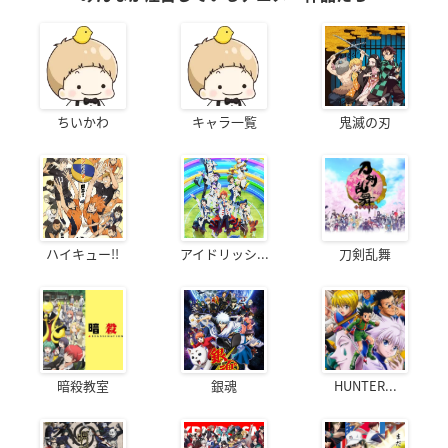
ちいかわ
キャラ一覧
鬼滅の刃
ハイキュー!!
アイドリッシ...
刀剣乱舞
暗殺教室
銀魂
HUNTER...