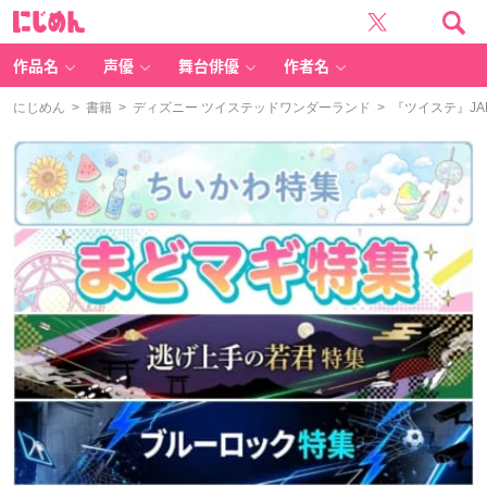
に
じ
め
ん
作品名
声優
舞台俳優
作者名
にじめん
>
書籍
>
ディズニー ツイステッドワンダーランド
> 『ツイステ』JA