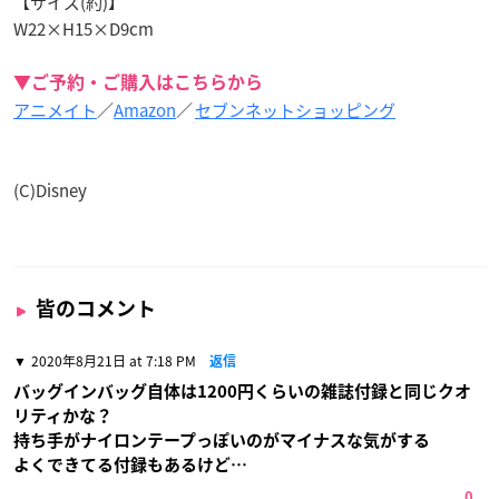
【サイズ(約)】
W22×H15×D9cm
▼ご予約・ご購入はこちらから
アニメイト
／
Amazon
／
セブンネットショッピング
(C)Disney
皆のコメント
2020年8月21日 at 7:18 PM
返信
バッグインバッグ自体は1200円くらいの雑誌付録と同じクオ
リティかな？
持ち手がナイロンテープっぽいのがマイナスな気がする
よくできてる付録もあるけど…
0