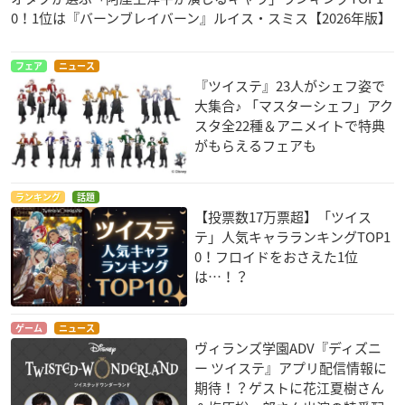
0！1位は『バーンブレイバーン』ルイス・スミス【2026年版】
フェア
ニュース
『ツイステ』23人がシェフ姿で
大集合♪ 「マスターシェフ」アク
スタ全22種＆アニメイトで特典
がもらえるフェアも
ランキング
話題
【投票数17万票超】「ツイス
テ」人気キャラランキングTOP1
0！フロイドをおさえた1位
は…！？
ゲーム
ニュース
ヴィランズ学園ADV『ディズニ
ー ツイステ』アプリ配信情報に
期待！？ゲストに花江夏樹さん