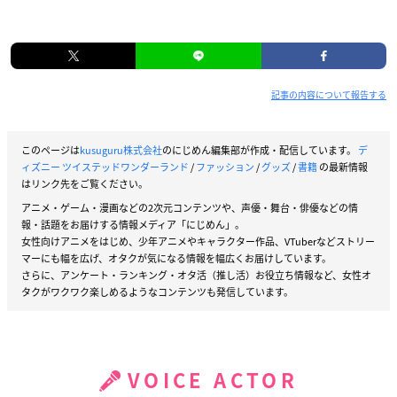
記事の内容について報告する
このページは
kusuguru株式会社
のにじめん編集部が作成・配信しています。
デ
ィズニー ツイステッドワンダーランド
/
ファッション
/
グッズ
/
書籍
の最新情報
はリンク先をご覧ください。
アニメ・ゲーム・漫画などの2次元コンテンツや、声優・舞台・俳優などの情
報・話題をお届けする情報メディア「にじめん」。
女性向けアニメをはじめ、少年アニメやキャラクター作品、VTuberなどストリー
マーにも幅を広げ、オタクが気になる情報を幅広くお届けしています。
さらに、アンケート・ランキング・オタ活（推し活）お役立ち情報など、女性オ
タクがワクワク楽しめるようなコンテンツも発信しています。
VOICE ACTOR