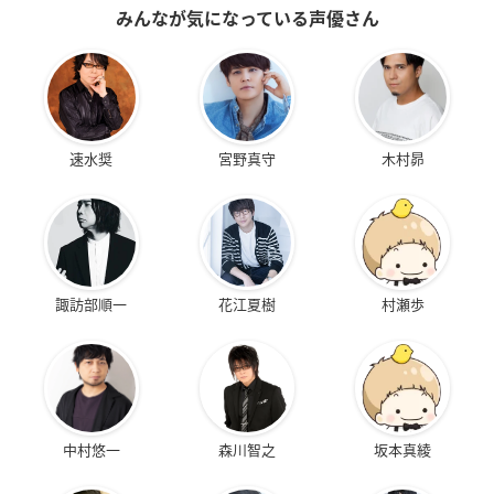
みんなが気になっている声優さん
速水奨
宮野真守
木村昴
諏訪部順一
花江夏樹
村瀬歩
中村悠一
森川智之
坂本真綾