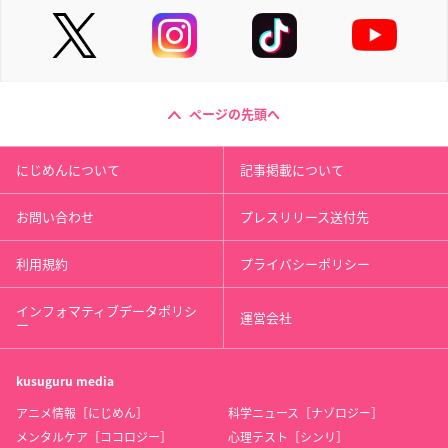
ページの先頭へ
にじめんについて
記事掲載について
お問い合わせ
プレスリリース送付先
利用規約
プライバシーポリシー
インフォマティブデータポリシ
運営会社
ー
kusuguru
media
アニメ情報［にじめん］
科学ニュース［ナゾロジー］
メンタルケア［ココロジー］
心理テスト［シンリ］