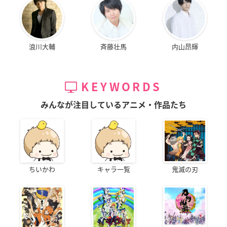
浪川大輔
斉藤壮馬
内山昂輝
KEYWORDS
みんなが注目しているアニメ・作品たち
ちいかわ
キャラ一覧
鬼滅の刃