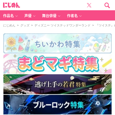
に
じ
め
ん
作品名
声優
舞台俳優
作者名
にじめん
>
グッズ
>
ディズニー ツイステッドワンダーランド
> 『ツイステ