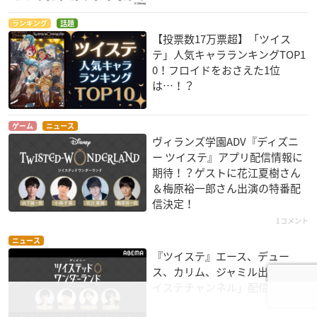
ランキング
話題
【投票数17万票超】「ツイス
テ」人気キャラランキングTOP1
0！フロイドをおさえた1位
は…！？
ゲーム
ニュース
ヴィランズ学園ADV『ディズニ
ー ツイステ』アプリ配信情報に
期待！？ゲストに花江夏樹さん
＆梅原裕一郎さん出演の特番配
信決定！
1コメント
ニュース
『ツイステ』エース、デュー
ス、カリム、ジャミル出演「ツ
イステチャンネル」配信決定！
1コメント