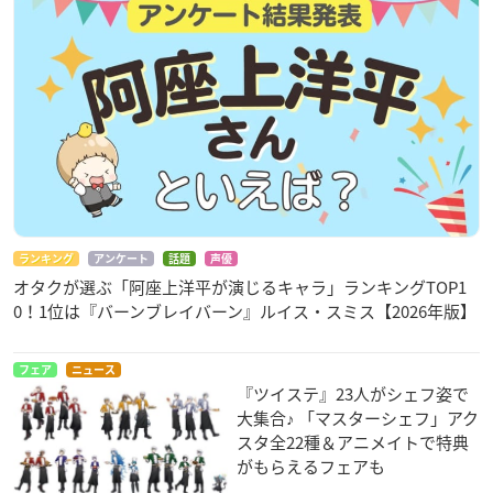
ランキング
アンケート
話題
声優
オタクが選ぶ「阿座上洋平が演じるキャラ」ランキングTOP1
0！1位は『バーンブレイバーン』ルイス・スミス【2026年版】
フェア
ニュース
『ツイステ』23人がシェフ姿で
大集合♪ 「マスターシェフ」アク
スタ全22種＆アニメイトで特典
がもらえるフェアも