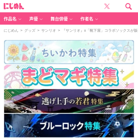
に
じ
め
ん
作品名
声優
舞台俳優
作者名
にじめん
>
グッズ
>
サンリオ
> 『サンリオ』x「靴下屋」コラボソックスが