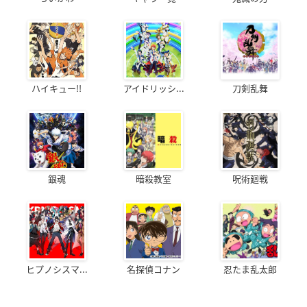
ハイキュー!!
アイドリッシ...
刀剣乱舞
銀魂
暗殺教室
呪術廻戦
ヒプノシスマ...
名探偵コナン
忍たま乱太郎