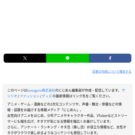
記事の内容について報告する
このページは
kusuguru株式会社
のにじめん編集部が作成・配信しています。
サ
ンリオ
/
ファッション
/
グッズ
の最新情報はリンク先をご覧ください。
アニメ・ゲーム・漫画などの2次元コンテンツや、声優・舞台・俳優などの情
報・話題をお届けする情報メディア「にじめん」。
女性向けアニメをはじめ、少年アニメやキャラクター作品、VTuberなどストリー
マーにも幅を広げ、オタクが気になる情報を幅広くお届けしています。
さらに、アンケート・ランキング・オタ活（推し活）お役立ち情報など、女性オ
タクがワクワク楽しめるようなコンテンツも発信しています。