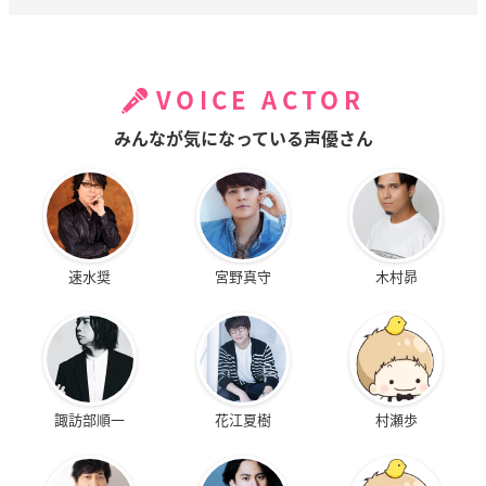
VOICE ACTOR
みんなが気になっている声優さん
速水奨
宮野真守
木村昴
諏訪部順一
花江夏樹
村瀬歩