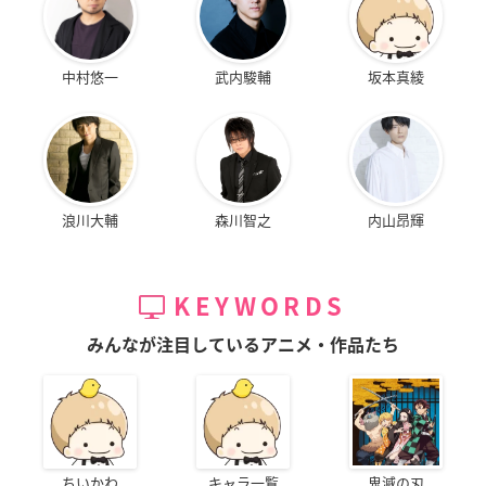
中村悠一
武内駿輔
坂本真綾
浪川大輔
森川智之
内山昂輝
KEYWORDS
みんなが注目しているアニメ・作品たち
ちいかわ
キャラ一覧
鬼滅の刃