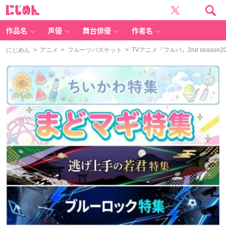
に
じ
め
ん
作品名
声優
舞台俳優
作者名
にじめん
>
アニメ
>
フルーツバスケット
> TVアニメ『フルバ』2nd sea