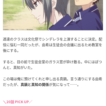
透達のクラスは文化祭でシンデレラを上演することに決定。配
役に悩む一同だったが、由希は生徒会の会議に出るため教室を
後にする。
すると、目の前で生徒会室のガラス窓が砕け散る。中にはぽつ
んと、真知がいた。
この場は俺に預けてくれと申し出る真鍋。言う通りにする由希
だったが、
が気になって……。
真鍋と真知の関係
＼20話 PICK UP／