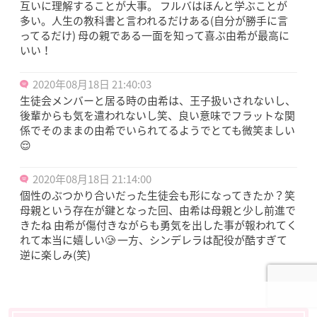
互いに理解することが大事。 フルバはほんと学ぶことが
多い。人生の教科書と言われるだけある(自分が勝手に言
ってるだけ) 母の親である一面を知って喜ぶ由希が最高に
いい！
2020年08月18日 21:40:03
生徒会メンバーと居る時の由希は、王子扱いされないし、
後輩からも気を遣われないし笑、良い意味でフラットな関
係でそのままの由希でいられてるようでとても微笑ましい
😌
2020年08月18日 21:14:00
個性のぶつかり合いだった生徒会も形になってきたか？笑
母親という存在が鍵となった回、由希は母親と少し前進で
きたね 由希が傷付きながらも勇気を出した事が報われてく
れて本当に嬉しい🥲 一方、シンデレラは配役が酷すぎて
逆に楽しみ(笑)