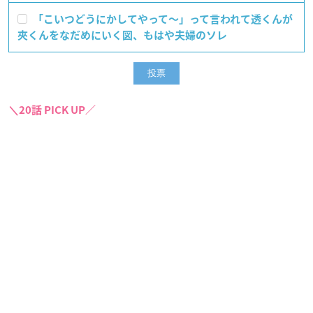
「こいつどうにかしてやって〜」って言われて透くんが
夾くんをなだめにいく図、もはや夫婦のソレ
＼20話 PICK UP／