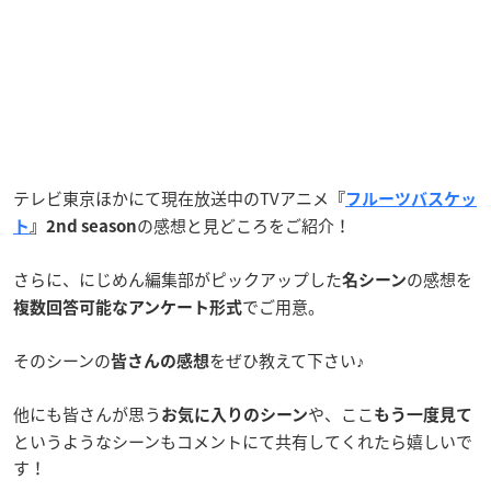
テレビ東京ほかにて現在放送中のTVアニメ
『
フルーツバスケッ
の感想と見どころをご紹介！
ト
』2nd season
さらに、にじめん編集部がピックアップした
の感想を
名シーン
でご用意。
複数回答可能なアンケート形式
そのシーンの
をぜひ教えて下さい♪
皆さんの感想
他にも皆さんが思う
や、ここ
お気に入りのシーン
もう一度見て
というようなシーンもコメントにて共有してくれたら嬉しいで
す！