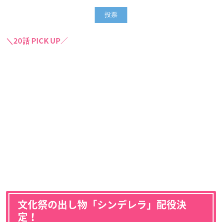
＼20話 PICK UP／
文化祭の出し物「シンデレラ」配役決
定！