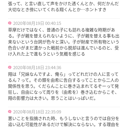
張って、と言い直して声をかけた透くんとか、何だかんだ
大切なとき傍にいてくれる翔くんとか…ホントすき
2020年08月19日 00:40:15
草摩だけではなく、普通の子にも訪れる複雑な時期があ
る。子が親を替えられないように、子が親を替える事も出
来ないという台詞が色々と深い。子が財産で所有物という
色合いがまだ濃かった戦前から脱却は進んでいるのと、受
け入れた上で進もうという気概を感じる
2020年08月18日 23:44:36
翔は「兄妹なんですよ、俺ら」ってどれだけの人に言って
るん？って。その類を由希に告白するってことから二人の
関係性を思う。くだらんことに巻き込まれてるぞーって発
狂し、自由になって周りを（由希を）巻き込むからこそ、
翔の影響力は大きい。思うことはいっぱいだ。
2020年08月18日 22:35:09
悪いことを指摘された時、もうしないと言うのでは自分を
追い込む可能性があるだけで解決にならない。する理由を