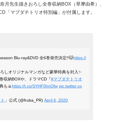
奈月先生描きおろし全巻収納BOX（草摩由希）、
マCD「マブダチトリオ特別編」が付属します。
season Blu-ray&DVD 全6巻発売決定!!🐱
https://
ろしオリジナルマンガなど豪華特典を封入✨
巻収納BOXや、ドラマCD『
#マブダチトリオ
典も🍙
https://t.co/SYHF0hnOfw
pic.twitter.co
ット
」公式 (@fruba_PR)
April 6, 2020