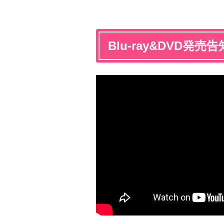
Blu-ray&DVD発売