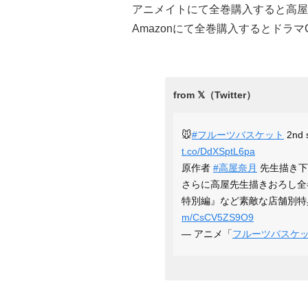
アニメイトにて全巻購入すると高屋
Amazonにて全巻購入するとドラ
🐭
#フルーツバスケット
2nd 
t.co/DdXSptL6pa
原作者
#高屋奈月
先生描き下
さらに高屋先生描きおろし全
特別編』など素敵な店舗別特
m/CsCV5ZS9O9
— アニメ「
フルーツバスケ