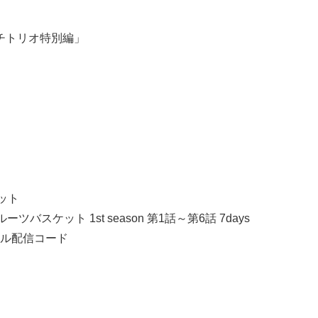
チトリオ特別編」
ット
ツバスケット 1st season 第1話～第6話 7days
ル配信コード