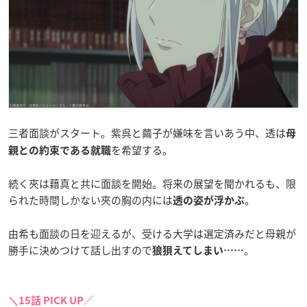
三者面談がスタート。紫呉と繭子が嫌味を言いあう中、透は
母
を希望する。
親との約束である就職
続く夾は藉真と共に面談を開始。将来の展望を聞かれるも、限
られた時間しかない夾の胸の内には
。
透の姿が浮かぶ
由希も面談の日を迎えるが、受ける大学は選定済みだと母親が
勝手に決めつけて話し出すので
。
狼狽えてしまい……
＼15話 PICK UP／