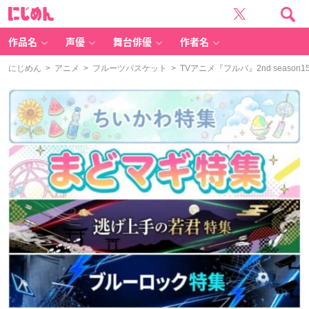
に
じ
め
ん
作品名
声優
舞台俳優
作者名
にじめん
>
アニメ
>
フルーツバスケット
> TVアニメ『フルバ』2nd sea