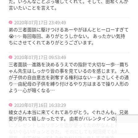
た。いろんなことぶっ壊してくれて。そして、由希くんが
言いたいことを言えて。
2020年07月17日 23:49:49
弟の三者面談に駆けつけるあーやがほんとヒーローすぎて
😭✨✨ 毎回毎回、ありがとうしかない。 あったかい気持
ちにさせてくれてありがとうございます。
2020年07月17日 09:53:49
三者面談…進路を決めるうえでの指針で大切な一歩…繭ち
ゃん先生はしっかり皆の事を見ているのを感じます。 大人
が子供の自由意志を剥奪する権利はない…まさしくその通
り…由紀母の子供を縛り付けるやり方はまるで操り人形の
よう…心が暗くなる…
2020年07月16日 16:33:29
綾女さん本当に来てくれてありがとう。ぐれさんも。兄弟
愛が見れて嬉しかったです。 由希がバレンタインのお返し
にプレゼントしたリボンを透が使ってたのがなんとも言え
ないぐらいギュンときた。 それにしても何回見てもEDが
最高。お花がとってもそれぞれにマッチしてて秀逸。