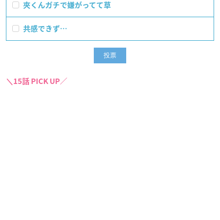
夾くんガチで嫌がってて草
共感できず…
＼15話 PICK UP／