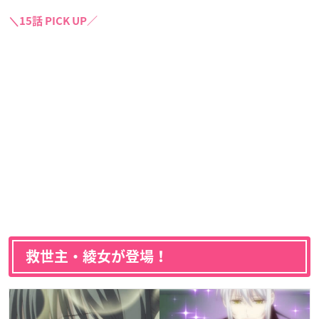
＼15話 PICK UP／
救世主・綾女が登場！