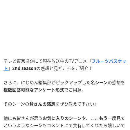
テレビ東京ほかにて現在放送中のTVアニメ
『
フルーツバスケッ
の感想と見どころをご紹介！
ト
』2nd season
さらに、にじめん編集部がピックアップした
の感想を
名シーン
でご用意。
複数回答可能なアンケート形式
そのシーンの
をぜひ教えて下さい♪
皆さんの感想
他にも皆さんが思う
や、ここ
お気に入りのシーン
もう一度見て
というようなシーンもコメントにて共有してくれたら嬉しいで