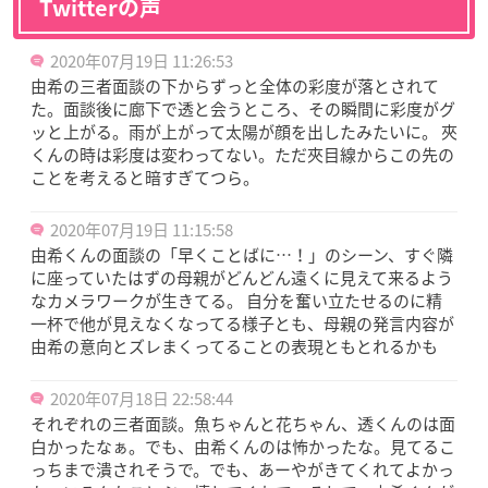
Twitterの声
2020年07月19日 11:26:53
由希の三者面談の下からずっと全体の彩度が落とされて
た。面談後に廊下で透と会うところ、その瞬間に彩度がグ
ッと上がる。雨が上がって太陽が顔を出したみたいに。 夾
くんの時は彩度は変わってない。ただ夾目線からこの先の
ことを考えると暗すぎてつら。
2020年07月19日 11:15:58
由希くんの面談の「早くことばに…！」のシーン、すぐ隣
に座っていたはずの母親がどんどん遠くに見えて来るよう
なカメラワークが生きてる。 自分を奮い立たせるのに精
一杯で他が見えなくなってる様子とも、母親の発言内容が
由希の意向とズレまくってることの表現ともとれるかも
2020年07月18日 22:58:44
それぞれの三者面談。魚ちゃんと花ちゃん、透くんのは面
白かったなぁ。でも、由希くんのは怖かったな。見てるこ
っちまで潰されそうで。でも、あーやがきてくれてよかっ